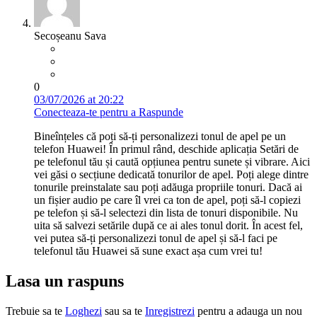
Secoșeanu Sava
0
03/07/2026 at 20:22
Conecteaza-te pentru a Raspunde
Bineînțeles că poți să-ți personalizezi tonul de apel pe un
telefon Huawei! În primul rând, deschide aplicația Setări de
pe telefonul tău și caută opțiunea pentru sunete și vibrare. Aici
vei găsi o secțiune dedicată tonurilor de apel. Poți alege dintre
tonurile preinstalate sau poți adăuga propriile tonuri. Dacă ai
un fișier audio pe care îl vrei ca ton de apel, poți să-l copiezi
pe telefon și să-l selectezi din lista de tonuri disponibile. Nu
uita să salvezi setările după ce ai ales tonul dorit. În acest fel,
vei putea să-ți personalizezi tonul de apel și să-l faci pe
telefonul tău Huawei să sune exact așa cum vrei tu!
Lasa un raspuns
Trebuie sa te
Loghezi
sau sa te
Inregistrezi
pentru a adauga un nou