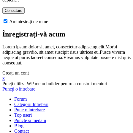
Amintește-ți de mine
Înregistrați-vă acum
Lorem ipsum dolor sit amet, consectetur adipiscing elit.Morbi
adipiscing gravdio, sit amet suscipit risus ultrices eu.Fusce viverra
neque at purus laoreet consequa.Vivamus vulputate posuere nisl quis
consequat.
Creați un cont
x
Puteți utiliza WP menu builder pentru a construi meniuri
Puneți o întrebare
Forum
Categorii Intrebari
Pune o intrebare
Top useri
Puncte si medalii
Blog
Contact