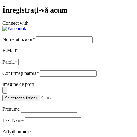
Înregistrați-vă acum
Connect with:
Nume utilizator
*
E-Mail
*
Parola
*
Confirmați parola
*
Imagine de profil
Cauta
Selecteaza fisierul
Prenume
Last Name
Afișați numele