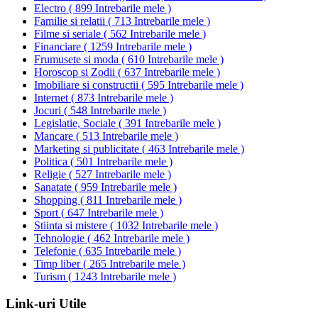
Electro
(
899 Intrebarile mele
)
Familie si relatii
(
713 Intrebarile mele
)
Filme si seriale
(
562 Intrebarile mele
)
Financiare
(
1259 Intrebarile mele
)
Frumusete si moda
(
610 Intrebarile mele
)
Horoscop si Zodii
(
637 Intrebarile mele
)
Imobiliare si constructii
(
595 Intrebarile mele
)
Internet
(
873 Intrebarile mele
)
Jocuri
(
548 Intrebarile mele
)
Legislatie, Sociale
(
391 Intrebarile mele
)
Mancare
(
513 Intrebarile mele
)
Marketing si publicitate
(
463 Intrebarile mele
)
Politica
(
501 Intrebarile mele
)
Religie
(
527 Intrebarile mele
)
Sanatate
(
959 Intrebarile mele
)
Shopping
(
811 Intrebarile mele
)
Sport
(
647 Intrebarile mele
)
Stiinta si mistere
(
1032 Intrebarile mele
)
Tehnologie
(
462 Intrebarile mele
)
Telefonie
(
635 Intrebarile mele
)
Timp liber
(
265 Intrebarile mele
)
Turism
(
1243 Intrebarile mele
)
Link-uri Utile