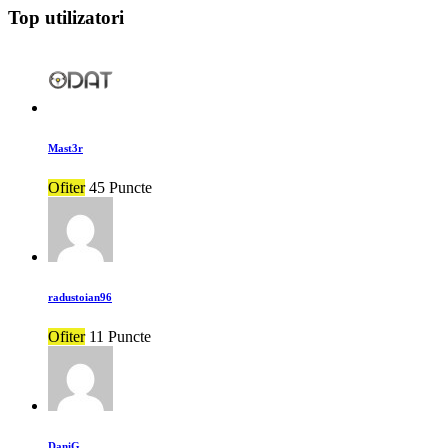
Top utilizatori
Mast3r
Ofiter
45 Puncte
radustoian96
Ofiter
11 Puncte
DaniG