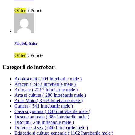
Ofiter
5 Puncte
Mirabela Gaita
Ofiter
5 Puncte
Categorii de intrebari
Adolescenti
(
104 Intrebarile mele
)
Afaceri
(
2442 Intrebarile mele
)
Animale
(
2517 Intrebarile mele
)
Arta si cultura
(
280 Intrebarile mele
)
Auto Moto
(
3763 Intrebarile mele
)
Cariera
(
541 Intrebarile mele
)
Casa si gradina
(
1606 Intrebarile mele
)
Desene animate
(
884 Intrebarile mele
)
Discutii
(
248 Intrebarile mele
)
Dragoste si sex
(
660 Intrebarile mele
)
Educatie si cultura generala
(
1162 Intrebarile mele
)