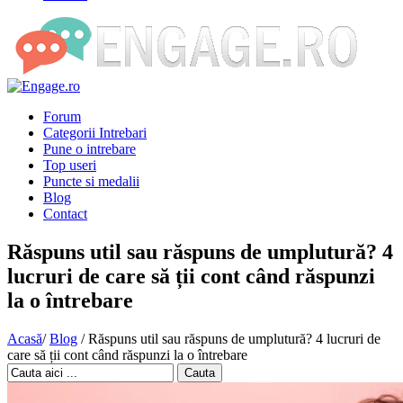
Forum
Categorii Intrebari
Pune o intrebare
Top useri
Puncte si medalii
Blog
Contact
Răspuns util sau răspuns de umplutură? 4
lucruri de care să ții cont când răspunzi
la o întrebare
Acasă
/
Blog
/
Răspuns util sau răspuns de umplutură? 4 lucruri de
care să ții cont când răspunzi la o întrebare
Cauta