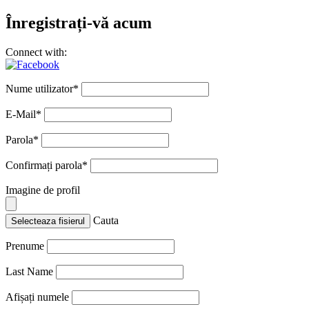
Înregistrați-vă acum
Connect with:
Nume utilizator
*
E-Mail
*
Parola
*
Confirmați parola
*
Imagine de profil
Cauta
Selecteaza fisierul
Prenume
Last Name
Afișați numele