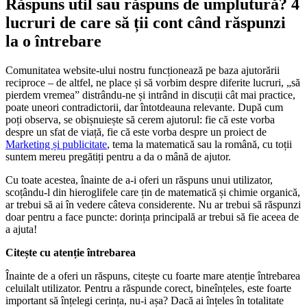
Răspuns util sau răspuns de umplutură? 4
lucruri de care să ții cont când răspunzi
la o întrebare
Comunitatea website-ului nostru funcționează pe baza ajutorării
reciproce – de altfel, ne place și să vorbim despre diferite lucruri, „să
pierdem vremea” distrându-ne și intrând in discuții cât mai practice,
poate uneori contradictorii, dar întotdeauna relevante. După cum
poți observa, se obișnuiește să cerem ajutorul: fie că este vorba
despre un sfat de viață, fie că este vorba despre un proiect de
Marketing și publicitate
, tema la matematică sau la română, cu toții
suntem mereu pregătiți pentru a da o mână de ajutor.
Cu toate acestea, înainte de a-i oferi un răspuns unui utilizator,
scoțându-l din hieroglifele care țin de matematică și chimie organică,
ar trebui să ai în vedere câteva considerente. Nu ar trebui să răspunzi
doar pentru a face puncte: dorința principală ar trebui să fie aceea de
a ajuta!
Citește cu atenție întrebarea
Înainte de a oferi un răspuns, citește cu foarte mare atenție întrebarea
celuilalt utilizator. Pentru a răspunde corect, bineînțeles, este foarte
important să înțelegi cerința, nu-i așa? Dacă ai înțeles în totalitate