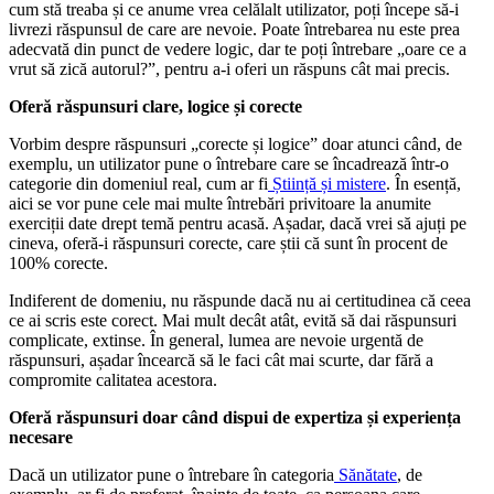
cum stă treaba și ce anume vrea celălalt utilizator, poți începe să-i
livrezi răspunsul de care are nevoie. Poate întrebarea nu este prea
adecvată din punct de vedere logic, dar te poți întrebare „oare ce a
vrut să zică autorul?”, pentru a-i oferi un răspuns cât mai precis.
Oferă răspunsuri clare, logice și corecte
Vorbim despre răspunsuri „corecte și logice” doar atunci când, de
exemplu, un utilizator pune o întrebare care se încadrează într-o
categorie din domeniul real, cum ar fi
Știință și mistere
. În esență,
aici se vor pune cele mai multe întrebări privitoare la anumite
exerciții date drept temă pentru acasă. Așadar, dacă vrei să ajuți pe
cineva, oferă-i răspunsuri corecte, care știi că sunt în procent de
100% corecte.
Indiferent de domeniu, nu răspunde dacă nu ai certitudinea că ceea
ce ai scris este corect. Mai mult decât atât, evită să dai răspunsuri
complicate, extinse. În general, lumea are nevoie urgentă de
răspunsuri, așadar încearcă să le faci cât mai scurte, dar fără a
compromite calitatea acestora.
Oferă răspunsuri doar când dispui de expertiza și experiența
necesare
Dacă un utilizator pune o întrebare în categoria
Sănătate
, de