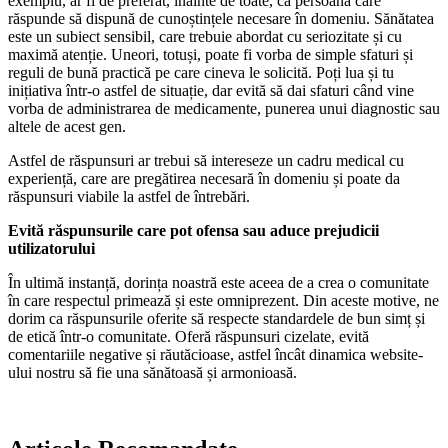
exemplu, ar fi de preferat, înainte de toate, ca persoana care
răspunde să dispună de cunoștințele necesare în domeniu. Sănătatea
este un subiect sensibil, care trebuie abordat cu seriozitate și cu
maximă atenție. Uneori, totuși, poate fi vorba de simple sfaturi și
reguli de bună practică pe care cineva le solicită. Poți lua și tu
inițiativa într-o astfel de situație, dar evită să dai sfaturi când vine
vorba de administrarea de medicamente, punerea unui diagnostic sau
altele de acest gen.
Astfel de răspunsuri ar trebui să intereseze un cadru medical cu
experiență, care are pregătirea necesară în domeniu și poate da
răspunsuri viabile la astfel de întrebări.
Evită răspunsurile care pot ofensa sau aduce prejudicii
utilizatorului
În ultimă instanță, dorința noastră este aceea de a crea o comunitate
în care respectul primează și este omniprezent. Din aceste motive, ne
dorim ca răspunsurile oferite să respecte standardele de bun simț și
de etică într-o comunitate. Oferă răspunsuri cizelate, evită
comentariile negative și răutăcioase, astfel încât dinamica website-
ului nostru să fie una sănătoasă și armonioasă.