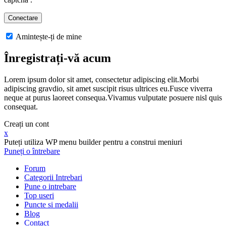
Amintește-ți de mine
Înregistrați-vă acum
Lorem ipsum dolor sit amet, consectetur adipiscing elit.Morbi
adipiscing gravdio, sit amet suscipit risus ultrices eu.Fusce viverra
neque at purus laoreet consequa.Vivamus vulputate posuere nisl quis
consequat.
Creați un cont
x
Puteți utiliza WP menu builder pentru a construi meniuri
Puneți o întrebare
Forum
Categorii Intrebari
Pune o intrebare
Top useri
Puncte si medalii
Blog
Contact