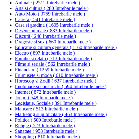
Animale
(
2512 Intrebarile mele
)
Arta si cultura
(
280 Intrebarile mele
)
Auto Moto
(
3759 Intrebarile mele
)
Cariera
(
541 Intrebarile mele
)
Casa si gradina
(
1605 Intrebarile mele
)
Desene animate
(
883 Intrebarile mele
)
Discutii
(
248 Intrebarile mele
)
Dragoste si sex
(
660 Intrebarile mele
)
Educatie si cultura generala
(
1160 Intrebarile mele
)
Electro
(
897 Intrebarile mele
)
Familie si relatii
(
713 Intrebarile mele
)
Filme si seriale
(
562 Intrebarile mele
)
Financiare
(
1259 Intrebarile mele
)
Frumusete si moda
(
610 Intrebarile mele
)
Horoscop si Zodii
(
637 Intrebarile mele
)
Imobiliare si constructii
(
594 Intrebarile mele
)
Internet
(
872 Intrebarile mele
)
Jocuri
(
548 Intrebarile mele
)
Legislatie, Sociale
(
391 Intrebarile mele
)
Mancare
(
513 Intrebarile mele
)
Marketing si publicitate
(
463 Intrebarile mele
)
Politica
(
500 Intrebarile mele
)
Religie
(
523 Intrebarile mele
)
Sanatate
(
958 Intrebarile mele
)
Shopping
(
810 Intrebarile mele
)