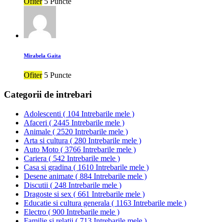
Ofiter
5 Puncte
Mirabela Gaita
Ofiter
5 Puncte
Categorii de intrebari
Adolescenti
(
104 Intrebarile mele
)
Afaceri
(
2445 Intrebarile mele
)
Animale
(
2520 Intrebarile mele
)
Arta si cultura
(
280 Intrebarile mele
)
Auto Moto
(
3766 Intrebarile mele
)
Cariera
(
542 Intrebarile mele
)
Casa si gradina
(
1610 Intrebarile mele
)
Desene animate
(
884 Intrebarile mele
)
Discutii
(
248 Intrebarile mele
)
Dragoste si sex
(
661 Intrebarile mele
)
Educatie si cultura generala
(
1163 Intrebarile mele
)
Electro
(
900 Intrebarile mele
)
Familie si relatii
(
713 Intrebarile mele
)