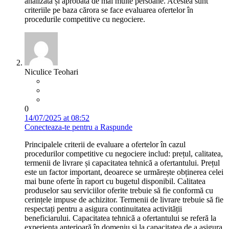
analizată și aprobată de mai multe persoane. Acestea sunt
criteriile pe baza cărora se face evaluarea ofertelor în
procedurile competitive cu negociere.
Niculice Teohari
0
14/07/2025 at 08:52
Conecteaza-te pentru a Raspunde
Principalele criterii de evaluare a ofertelor în cazul
procedurilor competitive cu negociere includ: prețul, calitatea,
termenii de livrare și capacitatea tehnică a ofertantului. Prețul
este un factor important, deoarece se urmărește obținerea celei
mai bune oferte în raport cu bugetul disponibil. Calitatea
produselor sau serviciilor oferite trebuie să fie conformă cu
cerințele impuse de achizitor. Termenii de livrare trebuie să fie
respectați pentru a asigura continuitatea activității
beneficiarului. Capacitatea tehnică a ofertantului se referă la
experiența anterioară în domeniu și la capacitatea de a asigura