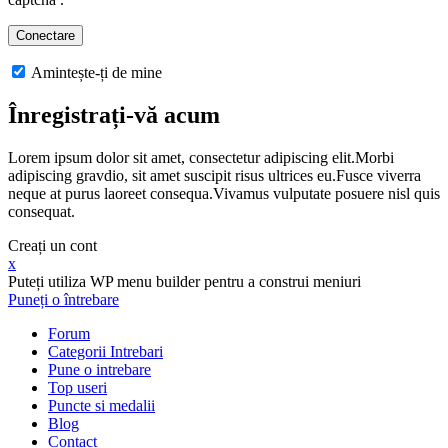
Amintește-ți de mine
Înregistrați-vă acum
Lorem ipsum dolor sit amet, consectetur adipiscing elit.Morbi
adipiscing gravdio, sit amet suscipit risus ultrices eu.Fusce viverra
neque at purus laoreet consequa.Vivamus vulputate posuere nisl quis
consequat.
Creați un cont
x
Puteți utiliza WP menu builder pentru a construi meniuri
Puneți o întrebare
Forum
Categorii Intrebari
Pune o intrebare
Top useri
Puncte si medalii
Blog
Contact