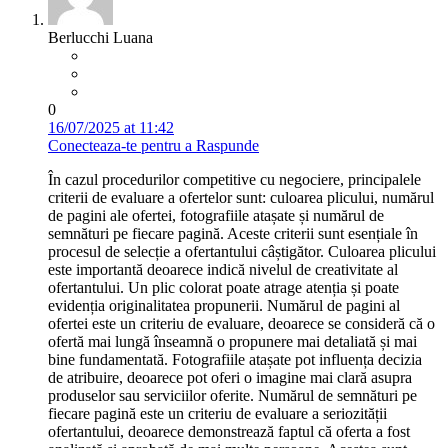
Berlucchi Luana
0
16/07/2025 at 11:42
Conecteaza-te pentru a Raspunde
În cazul procedurilor competitive cu negociere, principalele
criterii de evaluare a ofertelor sunt: culoarea plicului, numărul
de pagini ale ofertei, fotografiile atașate și numărul de
semnături pe fiecare pagină. Aceste criterii sunt esențiale în
procesul de selecție a ofertantului câștigător. Culoarea plicului
este importantă deoarece indică nivelul de creativitate al
ofertantului. Un plic colorat poate atrage atenția și poate
evidenția originalitatea propunerii. Numărul de pagini al
ofertei este un criteriu de evaluare, deoarece se consideră că o
ofertă mai lungă înseamnă o propunere mai detaliată și mai
bine fundamentată. Fotografiile atașate pot influența decizia
de atribuire, deoarece pot oferi o imagine mai clară asupra
produselor sau serviciilor oferite. Numărul de semnături pe
fiecare pagină este un criteriu de evaluare a seriozității
ofertantului, deoarece demonstrează faptul că oferta a fost