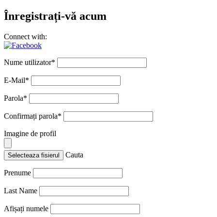
Înregistrați-vă acum
Connect with:
Nume utilizator
*
E-Mail
*
Parola
*
Confirmați parola
*
Imagine de profil
Cauta
Selecteaza fisierul
Prenume
Last Name
Afișați numele