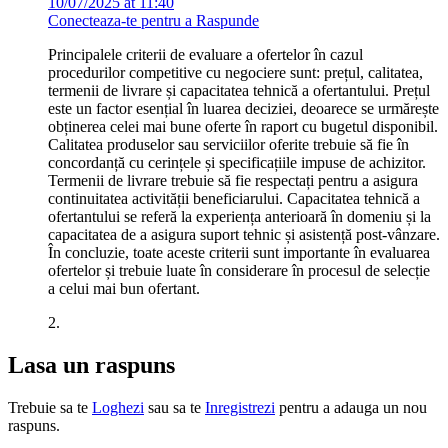
10/07/2025 at 11:40
Conecteaza-te pentru a Raspunde
Principalele criterii de evaluare a ofertelor în cazul
procedurilor competitive cu negociere sunt: prețul, calitatea,
termenii de livrare și capacitatea tehnică a ofertantului. Prețul
este un factor esențial în luarea deciziei, deoarece se urmărește
obținerea celei mai bune oferte în raport cu bugetul disponibil.
Calitatea produselor sau serviciilor oferite trebuie să fie în
concordanță cu cerințele și specificațiile impuse de achizitor.
Termenii de livrare trebuie să fie respectați pentru a asigura
continuitatea activității beneficiarului. Capacitatea tehnică a
ofertantului se referă la experiența anterioară în domeniu și la
capacitatea de a asigura suport tehnic și asistență post-vânzare.
În concluzie, toate aceste criterii sunt importante în evaluarea
ofertelor și trebuie luate în considerare în procesul de selecție
a celui mai bun ofertant.
2.
Lasa un raspuns
Trebuie sa te
Loghezi
sau sa te
Inregistrezi
pentru a adauga un nou
raspuns.