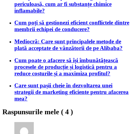
periculoasă, cum ar fi substanțe chimice
inflamabile?
Cum poți să gestionezi eficient conflictele dintre
membrii echipei de conducere?
Mediocră: Care sunt principalele metode de
plată acceptate de vânzătorii de pe Alibaba?
Cum poate o afacere să își îmbunătățească
procesele de producție și logistică pentru a
reduce costurile și a maximiza profitul?
Care sunt pașii cheie în dezvoltarea unei
strategii de marketing eficiente pentru afacerea
mea?
Raspunsurile mele (
4
)