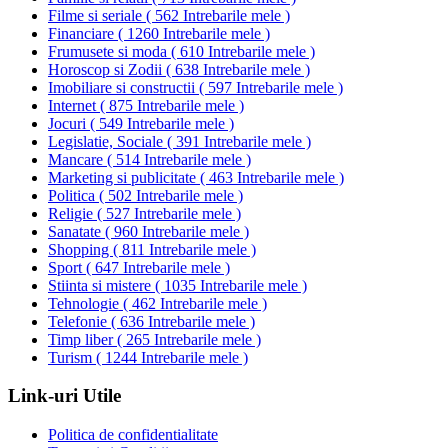
Filme si seriale
(
562 Intrebarile mele
)
Financiare
(
1260 Intrebarile mele
)
Frumusete si moda
(
610 Intrebarile mele
)
Horoscop si Zodii
(
638 Intrebarile mele
)
Imobiliare si constructii
(
597 Intrebarile mele
)
Internet
(
875 Intrebarile mele
)
Jocuri
(
549 Intrebarile mele
)
Legislatie, Sociale
(
391 Intrebarile mele
)
Mancare
(
514 Intrebarile mele
)
Marketing si publicitate
(
463 Intrebarile mele
)
Politica
(
502 Intrebarile mele
)
Religie
(
527 Intrebarile mele
)
Sanatate
(
960 Intrebarile mele
)
Shopping
(
811 Intrebarile mele
)
Sport
(
647 Intrebarile mele
)
Stiinta si mistere
(
1035 Intrebarile mele
)
Tehnologie
(
462 Intrebarile mele
)
Telefonie
(
636 Intrebarile mele
)
Timp liber
(
265 Intrebarile mele
)
Turism
(
1244 Intrebarile mele
)
Link-uri Utile
Politica de confidentialitate