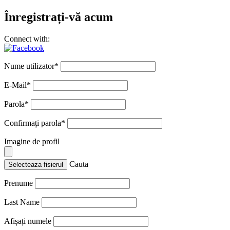
Înregistrați-vă acum
Connect with:
Nume utilizator
*
E-Mail
*
Parola
*
Confirmați parola
*
Imagine de profil
Cauta
Selecteaza fisierul
Prenume
Last Name
Afișați numele