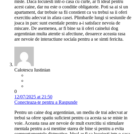
miste. Daca locuiesti intr-o casa cu curte, ar fi ideal pentru
acest caine, dar nu este o conditie obligatorie. Poti sa ai si un
apartament, dar trebuie sa fii constient ca va trebui sa ii oferi
exercitiu adecvat in afara casei. Plimbarile lungi si sesiunile de
joaca in parc sunt esentiale pentru a-i satisface nevoia de
miscare. De asemenea, ar fi bine sa ii oferi cainelui dog
argentinian multa atentie si afectiune, deoarece aceasta rasa
are nevoie de interactiune sociala pentru a se simti fericita.
Calotescu Iustinian
0
12/07/2025 at 21:50
Conecteaza-te pentru a Raspunde
Pentru un caine dog argentinian, un mediu de trai adecvat ar
trebui sa ofere spatiu suficient pentru ca acesta sa se miste in
voie. Aceasta rasa are nevoie de mult exercitiu si stimulare
mentala pentru a-si mentine starea de bine si pentru a evita
comportamentele distructive. Ideal ar fi sa locuiesti intr-o casa