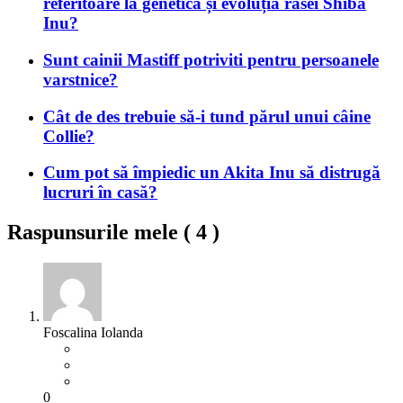
referitoare la genetică și evoluția rasei Shiba
Inu?
Sunt cainii Mastiff potriviti pentru persoanele
varstnice?
Cât de des trebuie să-i tund părul unui câine
Collie?
Cum pot să împiedic un Akita Inu să distrugă
lucruri în casă?
Raspunsurile mele (
4
)
Foscalina Iolanda
0