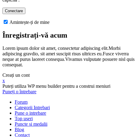
Amintește-ți de mine
Înregistrați-vă acum
Lorem ipsum dolor sit amet, consectetur adipiscing elit.Morbi
adipiscing gravdio, sit amet suscipit risus ultrices eu.Fusce viverra
neque at purus laoreet consequa.Vivamus vulputate posuere nisl quis
consequat.
Creați un cont
x
Puteți utiliza WP menu builder pentru a construi meniuri
Puneți o întrebare
Forum
Categorii Intrebari
Pune o intrebare
Top useri
Puncte si medalii
Blog
Contact