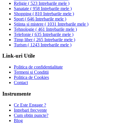
Religie
(
523 Intrebarile mele
)
Sanatate
(
958 Intrebarile mele
)
Shopping
(
810 Intrebarile mele
)
Sport
(
646 Intrebarile mele
)
Stiinta si mistere
(
1031 Intrebarile mele
)
Tehnologie
(
461 Intrebarile mele
)
Telefonie
(
635 Intrebarile mele
)
Timp liber
(
265 Intrebarile mele
)
Turism
(
1243 Intrebarile mele
)
Link-uri Utile
Politica de confidentialitate
Termeni si Conditii
Politica de Cookies
Contact
Instrumente
Ce Este Engage ?
Intrebari frecvente
Cum obtin puncte?
Blog