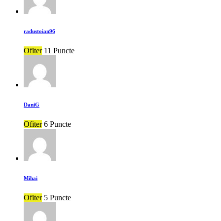
radustoian96
Ofiter
11 Puncte
DaniG
Ofiter
6 Puncte
Mihai
Ofiter
5 Puncte