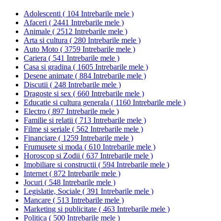
Adolescenti
(
104 Intrebarile mele
)
Afaceri
(
2441 Intrebarile mele
)
Animale
(
2512 Intrebarile mele
)
Arta si cultura
(
280 Intrebarile mele
)
Auto Moto
(
3759 Intrebarile mele
)
Cariera
(
541 Intrebarile mele
)
Casa si gradina
(
1605 Intrebarile mele
)
Desene animate
(
884 Intrebarile mele
)
Discutii
(
248 Intrebarile mele
)
Dragoste si sex
(
660 Intrebarile mele
)
Educatie si cultura generala
(
1160 Intrebarile mele
)
Electro
(
897 Intrebarile mele
)
Familie si relatii
(
713 Intrebarile mele
)
Filme si seriale
(
562 Intrebarile mele
)
Financiare
(
1259 Intrebarile mele
)
Frumusete si moda
(
610 Intrebarile mele
)
Horoscop si Zodii
(
637 Intrebarile mele
)
Imobiliare si constructii
(
594 Intrebarile mele
)
Internet
(
872 Intrebarile mele
)
Jocuri
(
548 Intrebarile mele
)
Legislatie, Sociale
(
391 Intrebarile mele
)
Mancare
(
513 Intrebarile mele
)
Marketing si publicitate
(
463 Intrebarile mele
)
Politica
(
500 Intrebarile mele
)