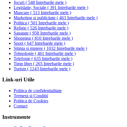
Jocuri
(
548 Intrebarile mele
)
Legislatie, Sociale
(
391 Intrebarile mele
)
Mancare
(
513 Intrebarile mele
)
Marketing si publicitate
(
463 Intrebarile mele
)
Politica
(
501 Intrebarile mele
)
Religie
(
526 Intrebarile mele
)
Sanatate
(
958 Intrebarile mele
)
Shopping
(
810 Intrebarile mele
)
Sport
(
647 Intrebarile mele
)
Stiinta si mistere
(
1032 Intrebarile mele
)
Tehnologie
(
461 Intrebarile mele
)
Telefonie
(
635 Intrebarile mele
)
Timp liber
(
265 Intrebarile mele
)
Turism
(
1243 Intrebarile mele
)
Link-uri Utile
Politica de confidentialitate
Termeni si Conditii
Politica de Cookies
Contact
Instrumente