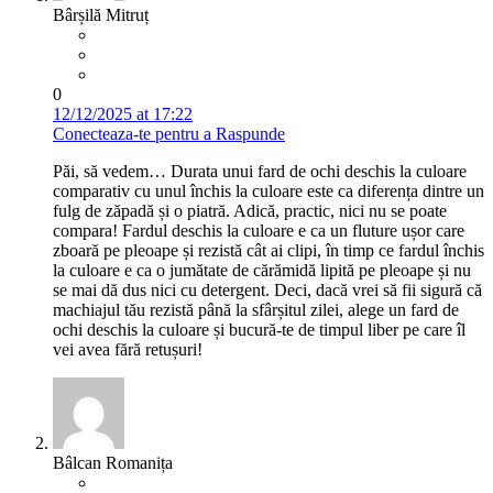
Bârșilă Mitruț
0
12/12/2025 at 17:22
Conecteaza-te pentru a Raspunde
Păi, să vedem… Durata unui fard de ochi deschis la culoare
comparativ cu unul închis la culoare este ca diferența dintre un
fulg de zăpadă și o piatră. Adică, practic, nici nu se poate
compara! Fardul deschis la culoare e ca un fluture ușor care
zboară pe pleoape și rezistă cât ai clipi, în timp ce fardul închis
la culoare e ca o jumătate de cărămidă lipită pe pleoape și nu
se mai dă dus nici cu detergent. Deci, dacă vrei să fii sigură că
machiajul tău rezistă până la sfârșitul zilei, alege un fard de
ochi deschis la culoare și bucură-te de timpul liber pe care îl
vei avea fără retușuri!
Bâlcan Romanița