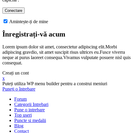
Amintește-ți de mine
Înregistrați-vă acum
Lorem ipsum dolor sit amet, consectetur adipiscing elit.Morbi
adipiscing gravdio, sit amet suscipit risus ultrices eu.Fusce viverra
neque at purus laoreet consequa.Vivamus vulputate posuere nisl quis
consequat.
Creați un cont
x
Puteți utiliza WP menu builder pentru a construi meniuri
Puneți o întrebare
Forum
Categorii Intrebari
Pune o intrebare
Top useri
Puncte si medalii
Blog
Contact