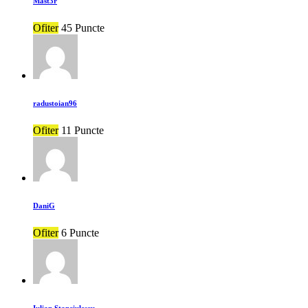
Mast3r
Ofiter
45 Puncte
radustoian96
Ofiter
11 Puncte
DaniG
Ofiter
6 Puncte
Iulian Stanciulescu