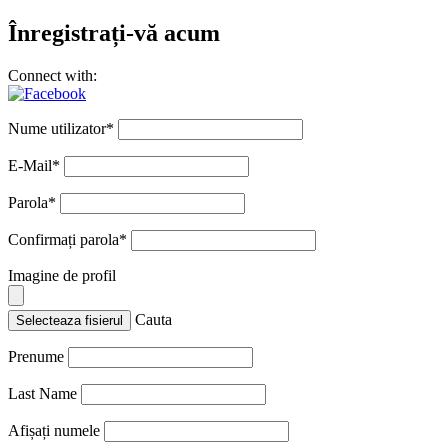
Înregistrați-vă acum
Connect with:
Nume utilizator
*
E-Mail
*
Parola
*
Confirmați parola
*
Imagine de profil
Cauta
Selecteaza fisierul
Prenume
Last Name
Afișați numele