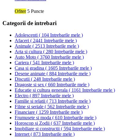
Ofiter
5 Puncte
Categorii de intrebari
Adolescenti
(
104 Intrebarile mele
)
Afaceri
(
2441 Intrebarile mele
)
Animale
(
2513 Intrebarile mele
)
Arta si cultura
(
280 Intrebarile mele
)
Auto Moto
(
3760 Intrebarile mele
)
Cariera
(
541 Intrebarile mele
)
Casa si gradina
(
1605 Intrebarile mele
)
Desene animate
(
884 Intrebarile mele
)
Discutii
(
248 Intrebarile mele
)
Dragoste si sex
(
660 Intrebarile mele
)
Educatie si cultura generala
(
1161 Intrebarile mele
)
Electro
(
897 Intrebarile mele
)
Familie si relatii
(
713 Intrebarile mele
)
Filme si seriale
(
562 Intrebarile mele
)
Financiare
(
1259 Intrebarile mele
)
Frumusete si moda
(
610 Intrebarile mele
)
Horoscop si Zodii
(
637 Intrebarile mele
)
Imobiliare si constructii
(
594 Intrebarile mele
)
Internet
(
873 Intrebarile mele
)