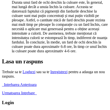
Durata unui fard de ochi deschis la culoare este, în general,
mai lungă decât a unuia închis la culoare. Aceasta se
datorează faptului că pigmenții din fardurile deschise la
culoare sunt mai puțin concentrați și mai puțin vizibili pe
pleoape. Astfel, o cantitate mică de fard deschis poate rezista
mai mult timp pe pleoape în comparație cu un fard închis, care
necesită o aplicare mai generoasă pentru a obține aceeași
intensitate a culorii. De asemenea, trebuie menționat că
intensitatea culorii se estompează în timp, indiferent de nuanța
fardului. În concluzie, în medie, un fard de ochi deschis la
culoare poate dura aproximativ 6-8 ore, în timp ce unul închis
la culoare poate dura aproximativ 4-6 ore.
Lasa un raspuns
Trebuie sa te
Loghezi
sau sa te
Inregistrezi
pentru a adauga un nou
raspuns.
Intrebarea Anterioara
Urmatoarea Intrebare
Login