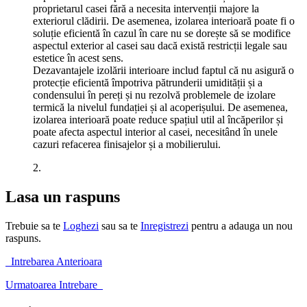
proprietarul casei fără a necesita intervenții majore la
exteriorul clădirii. De asemenea, izolarea interioară poate fi o
soluție eficientă în cazul în care nu se dorește să se modifice
aspectul exterior al casei sau dacă există restricții legale sau
estetice în acest sens.
Dezavantajele izolării interioare includ faptul că nu asigură o
protecție eficientă împotriva pătrunderii umidității și a
condensului în pereți și nu rezolvă problemele de izolare
termică la nivelul fundației și al acoperișului. De asemenea,
izolarea interioară poate reduce spațiul util al încăperilor și
poate afecta aspectul interior al casei, necesitând în unele
cazuri refacerea finisajelor și a mobilierului.
2.
Lasa un raspuns
Trebuie sa te
Loghezi
sau sa te
Inregistrezi
pentru a adauga un nou
raspuns.
Intrebarea Anterioara
Urmatoarea Intrebare