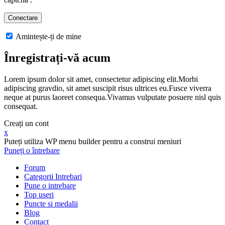
Amintește-ți de mine
Înregistrați-vă acum
Lorem ipsum dolor sit amet, consectetur adipiscing elit.Morbi
adipiscing gravdio, sit amet suscipit risus ultrices eu.Fusce viverra
neque at purus laoreet consequa.Vivamus vulputate posuere nisl quis
consequat.
Creați un cont
x
Puteți utiliza WP menu builder pentru a construi meniuri
Puneți o întrebare
Forum
Categorii Intrebari
Pune o intrebare
Top useri
Puncte si medalii
Blog
Contact