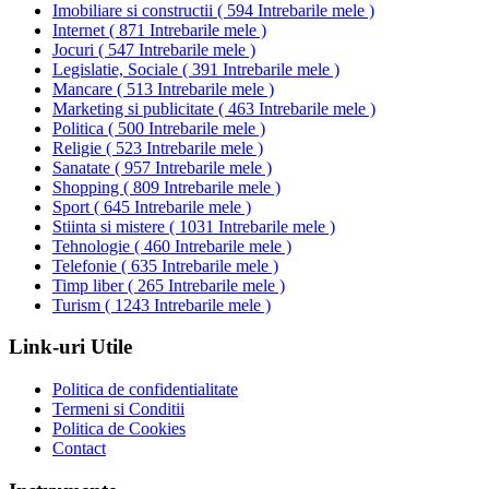
Imobiliare si constructii
(
594 Intrebarile mele
)
Internet
(
871 Intrebarile mele
)
Jocuri
(
547 Intrebarile mele
)
Legislatie, Sociale
(
391 Intrebarile mele
)
Mancare
(
513 Intrebarile mele
)
Marketing si publicitate
(
463 Intrebarile mele
)
Politica
(
500 Intrebarile mele
)
Religie
(
523 Intrebarile mele
)
Sanatate
(
957 Intrebarile mele
)
Shopping
(
809 Intrebarile mele
)
Sport
(
645 Intrebarile mele
)
Stiinta si mistere
(
1031 Intrebarile mele
)
Tehnologie
(
460 Intrebarile mele
)
Telefonie
(
635 Intrebarile mele
)
Timp liber
(
265 Intrebarile mele
)
Turism
(
1243 Intrebarile mele
)
Link-uri Utile
Politica de confidentialitate
Termeni si Conditii
Politica de Cookies
Contact