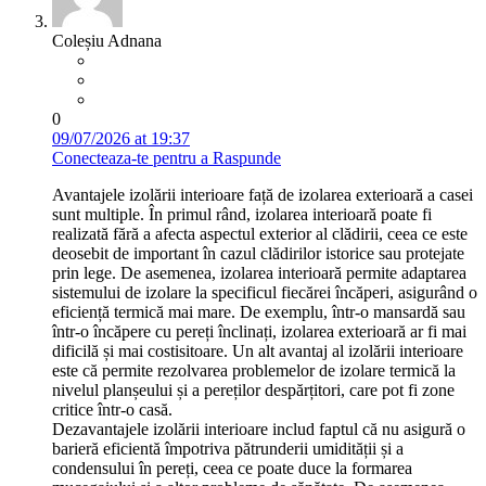
Coleșiu Adnana
0
09/07/2026 at 19:37
Conecteaza-te pentru a Raspunde
Avantajele izolării interioare față de izolarea exterioară a casei
sunt multiple. În primul rând, izolarea interioară poate fi
realizată fără a afecta aspectul exterior al clădirii, ceea ce este
deosebit de important în cazul clădirilor istorice sau protejate
prin lege. De asemenea, izolarea interioară permite adaptarea
sistemului de izolare la specificul fiecărei încăperi, asigurând o
eficiență termică mai mare. De exemplu, într-o mansardă sau
într-o încăpere cu pereți înclinați, izolarea exterioară ar fi mai
dificilă și mai costisitoare. Un alt avantaj al izolării interioare
este că permite rezolvarea problemelor de izolare termică la
nivelul planșeului și a pereților despărțitori, care pot fi zone
critice într-o casă.
Dezavantajele izolării interioare includ faptul că nu asigură o
barieră eficientă împotriva pătrunderii umidității și a
condensului în pereți, ceea ce poate duce la formarea