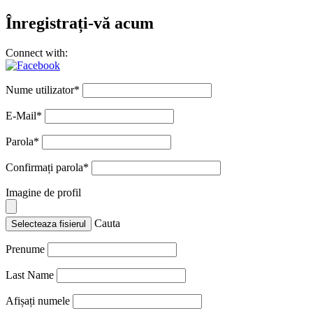
Înregistrați-vă acum
Connect with:
Nume utilizator
*
E-Mail
*
Parola
*
Confirmați parola
*
Imagine de profil
Cauta
Selecteaza fisierul
Prenume
Last Name
Afișați numele