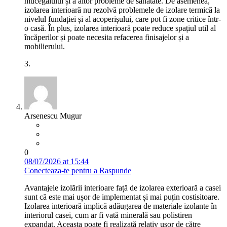
mucegaiului și a altor probleme de sănătate. De asemenea,
izolarea interioară nu rezolvă problemele de izolare termică la
nivelul fundației și al acoperișului, care pot fi zone critice într-
o casă. În plus, izolarea interioară poate reduce spațiul util al
încăperilor și poate necesita refacerea finisajelor și a
mobilierului.
3.
Arsenescu Mugur
0
08/07/2026 at 15:44
Conecteaza-te pentru a Raspunde
Avantajele izolării interioare față de izolarea exterioară a casei
sunt că este mai ușor de implementat și mai puțin costisitoare.
Izolarea interioară implică adăugarea de materiale izolante în
interiorul casei, cum ar fi vată minerală sau polistiren
expandat. Aceasta poate fi realizată relativ ușor de către