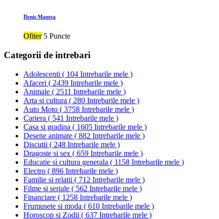
Denis Mantea
Ofiter
5 Puncte
Categorii de intrebari
Adolescenti
(
104 Intrebarile mele
)
Afaceri
(
2439 Intrebarile mele
)
Animale
(
2511 Intrebarile mele
)
Arta si cultura
(
280 Intrebarile mele
)
Auto Moto
(
3758 Intrebarile mele
)
Cariera
(
541 Intrebarile mele
)
Casa si gradina
(
1605 Intrebarile mele
)
Desene animate
(
882 Intrebarile mele
)
Discutii
(
248 Intrebarile mele
)
Dragoste si sex
(
659 Intrebarile mele
)
Educatie si cultura generala
(
1158 Intrebarile mele
)
Electro
(
896 Intrebarile mele
)
Familie si relatii
(
712 Intrebarile mele
)
Filme si seriale
(
562 Intrebarile mele
)
Financiare
(
1258 Intrebarile mele
)
Frumusete si moda
(
610 Intrebarile mele
)
Horoscop si Zodii
(
637 Intrebarile mele
)