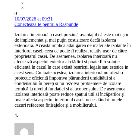
0
10/07/2026 at 09:31
Conecteaza-te pentru a Raspunde
Izolarea interioară a casei prezintă avantajul că este mai ușor
de implementat și mai puțin costisitoare decât izolarea
exterioară. Aceasta implică adăugarea de materiale izolante în
interiorul casei, ceea ce poate fi realizat relativ ușor de către
proprietarul casei. De asemenea, izolarea interioară nu
afectează aspectul exterior al clădirii și poate fi o soluție
eficientă în cazul în care există restricții legale sau estetice în
acest sens. Cu toate acestea, izolarea interioară nu oferă o
protecție eficientă împotriva pătrunderii umidității și a
condensului în pereți și nu rezolvă problemele de izolare
termică la nivelul fundației și al acoperișului. De asemenea,
izolarea interioară poate reduce spațiul util al încăperilor și
poate afecta aspectul interior al casei, necesitând în unele
cazuri refacerea finisajelor și a mobilierului.
4.