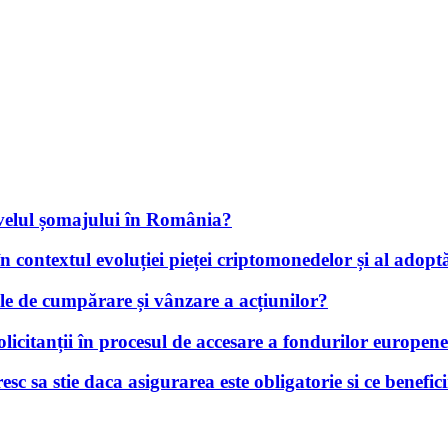
velul șomajului în România?
 în contextul evoluției pieței criptomonedelor și al adopt
iile de cumpărare și vânzare a acțiunilor?
solicitanții în procesul de accesare a fondurilor europe
c sa stie daca asigurarea este obligatorie si ce benefici