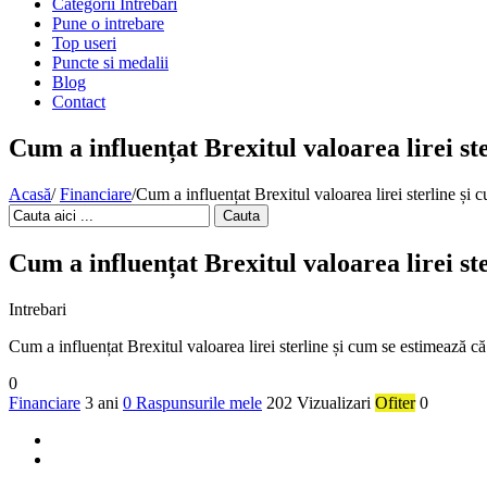
Categorii Intrebari
Pune o intrebare
Top useri
Puncte si medalii
Blog
Contact
Cum a influențat Brexitul valoarea lirei st
Acasă
/
Financiare
/
Cum a influențat Brexitul valoarea lirei sterline și
Cauta
Cum a influențat Brexitul valoarea lirei st
Intrebari
Cum a influențat Brexitul valoarea lirei sterline și cum se estimează că
0
Financiare
3 ani
0 Raspunsurile mele
202 Vizualizari
Ofiter
0