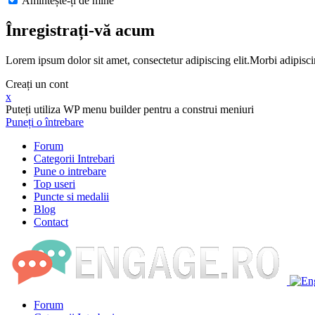
Amintește-ți de mine
Înregistrați-vă acum
Lorem ipsum dolor sit amet, consectetur adipiscing elit.Morbi adipisci
Creați un cont
x
Puteți utiliza WP menu builder pentru a construi meniuri
Puneți o întrebare
Forum
Categorii Intrebari
Pune o intrebare
Top useri
Puncte si medalii
Blog
Contact
Forum