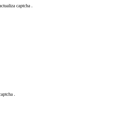
actualiza captcha .
captcha .