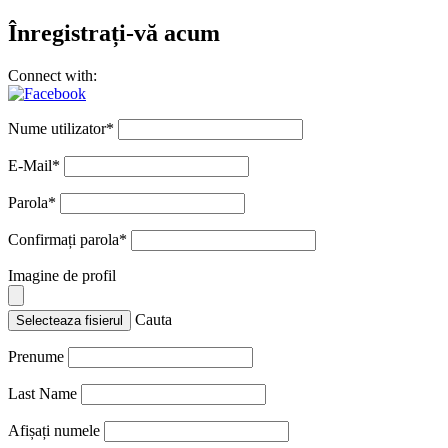
Înregistrați-vă acum
Connect with:
Nume utilizator
*
E-Mail
*
Parola
*
Confirmați parola
*
Imagine de profil
Cauta
Selecteaza fisierul
Prenume
Last Name
Afișați numele