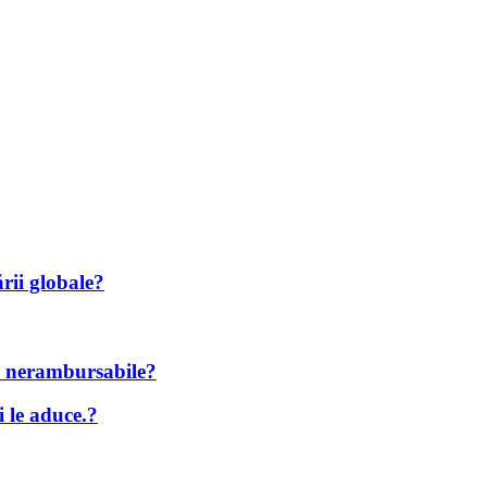
ării globale?
ne nerambursabile?
i le aduce.?