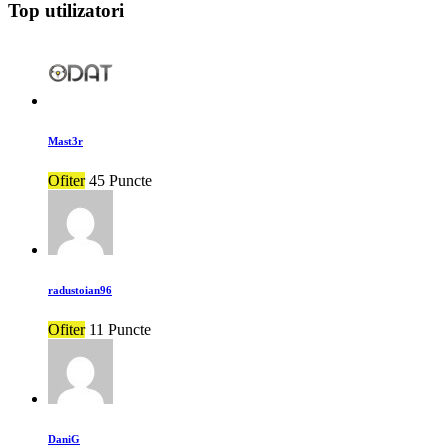
Top utilizatori
Mast3r
Ofiter
45 Puncte
radustoian96
Ofiter
11 Puncte
DaniG