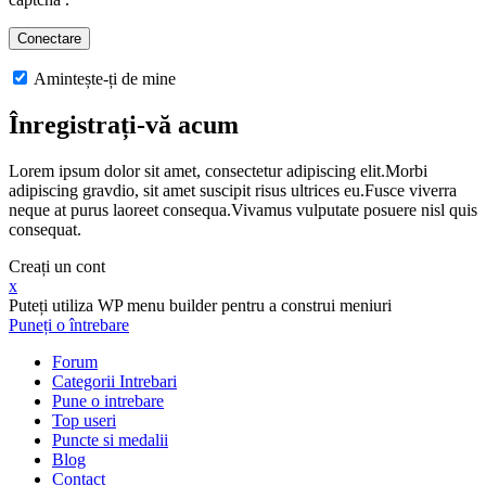
Amintește-ți de mine
Înregistrați-vă acum
Lorem ipsum dolor sit amet, consectetur adipiscing elit.Morbi
adipiscing gravdio, sit amet suscipit risus ultrices eu.Fusce viverra
neque at purus laoreet consequa.Vivamus vulputate posuere nisl quis
consequat.
Creați un cont
x
Puteți utiliza WP menu builder pentru a construi meniuri
Puneți o întrebare
Forum
Categorii Intrebari
Pune o intrebare
Top useri
Puncte si medalii
Blog
Contact