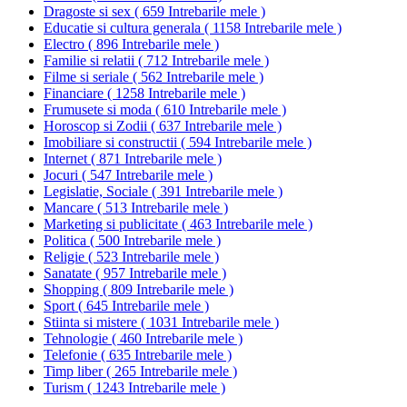
Dragoste si sex
(
659 Intrebarile mele
)
Educatie si cultura generala
(
1158 Intrebarile mele
)
Electro
(
896 Intrebarile mele
)
Familie si relatii
(
712 Intrebarile mele
)
Filme si seriale
(
562 Intrebarile mele
)
Financiare
(
1258 Intrebarile mele
)
Frumusete si moda
(
610 Intrebarile mele
)
Horoscop si Zodii
(
637 Intrebarile mele
)
Imobiliare si constructii
(
594 Intrebarile mele
)
Internet
(
871 Intrebarile mele
)
Jocuri
(
547 Intrebarile mele
)
Legislatie, Sociale
(
391 Intrebarile mele
)
Mancare
(
513 Intrebarile mele
)
Marketing si publicitate
(
463 Intrebarile mele
)
Politica
(
500 Intrebarile mele
)
Religie
(
523 Intrebarile mele
)
Sanatate
(
957 Intrebarile mele
)
Shopping
(
809 Intrebarile mele
)
Sport
(
645 Intrebarile mele
)
Stiinta si mistere
(
1031 Intrebarile mele
)
Tehnologie
(
460 Intrebarile mele
)
Telefonie
(
635 Intrebarile mele
)
Timp liber
(
265 Intrebarile mele
)
Turism
(
1243 Intrebarile mele
)