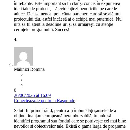
întrebările. Este important să fii clar și concis în expunerea
ideii tale de proiect și să evidențiezi beneficiile pe care le
aduce. De asemenea, poți căuta parteneri care să se alăture
proiectului tău, astfel încât să ai o echipă mai puternică. Nu
uita să fii atent la deadline-uri și să urmărești cu atenție
cerințele programului. Succes!
4.
Mălinici Romina
0
26/06/2026 at 16:09
Conecteaza-te pentru a Raspunde
Salut! În primul rând, pentru a-ți îmbunătăți șansele de a
obține finanțare europeană nerambursabilă, trebuie să
identifici programul sau fondul care se potrivește cel mai bine
nevoilor și obiectivelor tale. Există o gamă largă de programe