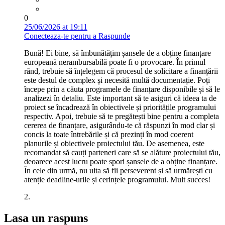
0
25/06/2026 at 19:11
Conecteaza-te pentru a Raspunde
Bună! Ei bine, să îmbunătățim șansele de a obține finanțare
europeană nerambursabilă poate fi o provocare. În primul
rând, trebuie să înțelegem că procesul de solicitare a finanțării
este destul de complex și necesită multă documentație. Poți
începe prin a căuta programele de finanțare disponibile și să le
analizezi în detaliu. Este important să te asiguri că ideea ta de
proiect se încadrează în obiectivele și prioritățile programului
respectiv. Apoi, trebuie să te pregătești bine pentru a completa
cererea de finanțare, asigurându-te că răspunzi în mod clar și
concis la toate întrebările și că prezinți în mod coerent
planurile și obiectivele proiectului tău. De asemenea, este
recomandat să cauți parteneri care să se alăture proiectului tău,
deoarece acest lucru poate spori șansele de a obține finanțare.
În cele din urmă, nu uita să fii perseverent și să urmărești cu
atenție deadline-urile și cerințele programului. Mult succes!
2.
Lasa un raspuns