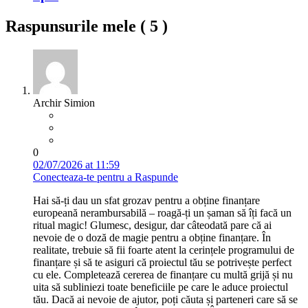
Raspunsurile mele (
5
)
Archir Simion
0
02/07/2026 at 11:59
Conecteaza-te pentru a Raspunde
Hai să-ți dau un sfat grozav pentru a obține finanțare
europeană nerambursabilă – roagă-ți un șaman să îți facă un
ritual magic! Glumesc, desigur, dar câteodată pare că ai
nevoie de o doză de magie pentru a obține finanțare. În
realitate, trebuie să fii foarte atent la cerințele programului de
finanțare și să te asiguri că proiectul tău se potrivește perfect
cu ele. Completează cererea de finanțare cu multă grijă și nu
uita să subliniezi toate beneficiile pe care le aduce proiectul
tău. Dacă ai nevoie de ajutor, poți căuta și parteneri care să se