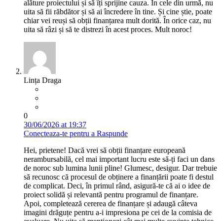
alăture proiectului și să îți sprijine cauza. În cele din urmă, nu
uita să fii răbdător și să ai încredere în tine. Și cine știe, poate
chiar vei reuși să obții finanțarea mult dorită. În orice caz, nu
uita să râzi și să te distrezi în acest proces. Mult noroc!
Lința Draga
0
30/06/2026 at 19:37
Conecteaza-te pentru a Raspunde
Hei, prietene! Dacă vrei să obții finanțare europeană
nerambursabilă, cel mai important lucru este să-ți faci un dans
de noroc sub lumina lunii pline! Glumesc, desigur. Dar trebuie
să recunosc că procesul de obținere a finanțării poate fi destul
de complicat. Deci, în primul rând, asigură-te că ai o idee de
proiect solidă și relevantă pentru programul de finanțare.
Apoi, completează cererea de finanțare și adaugă câteva
imagini drăguțe pentru a-i impresiona pe cei de la comisia de