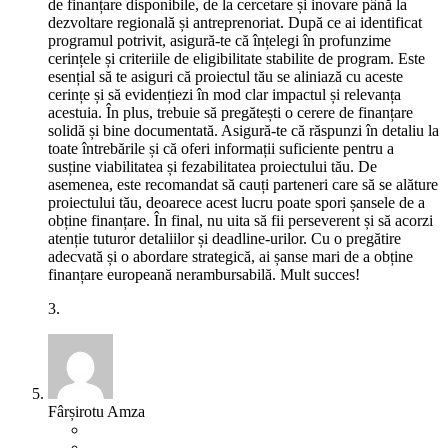
de finanțare disponibile, de la cercetare și inovare până la
dezvoltare regională și antreprenoriat. După ce ai identificat
programul potrivit, asigură-te că înțelegi în profunzime
cerințele și criteriile de eligibilitate stabilite de program. Este
esențial să te asiguri că proiectul tău se aliniază cu aceste
cerințe și să evidențiezi în mod clar impactul și relevanța
acestuia. În plus, trebuie să pregătești o cerere de finanțare
solidă și bine documentată. Asigură-te că răspunzi în detaliu la
toate întrebările și că oferi informații suficiente pentru a
susține viabilitatea și fezabilitatea proiectului tău. De
asemenea, este recomandat să cauți parteneri care să se alăture
proiectului tău, deoarece acest lucru poate spori șansele de a
obține finanțare. În final, nu uita să fii perseverent și să acorzi
atenție tuturor detaliilor și deadline-urilor. Cu o pregătire
adecvată și o abordare strategică, ai șanse mari de a obține
finanțare europeană nerambursabilă. Mult succes!
3.
Fârșirotu Amza