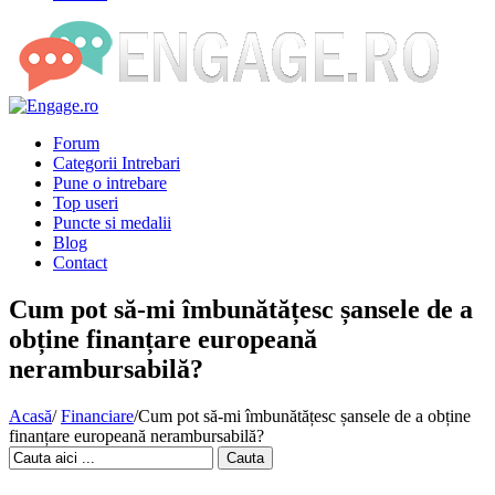
Forum
Categorii Intrebari
Pune o intrebare
Top useri
Puncte si medalii
Blog
Contact
Cum pot să-mi îmbunătățesc șansele de a
obține finanțare europeană
nerambursabilă?
Acasă
/
Financiare
/
Cum pot să-mi îmbunătățesc șansele de a obține
finanțare europeană nerambursabilă?
Cauta