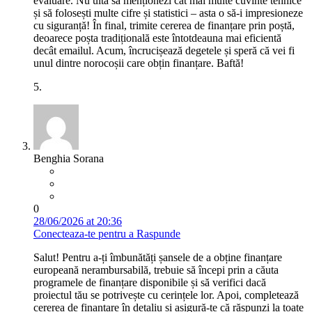
evaluare. Nu uita să menționezi cât mai multe cuvinte tehnice
și să folosești multe cifre și statistici – asta o să-i impresioneze
cu siguranță! În final, trimite cererea de finanțare prin poștă,
deoarece poșta tradițională este întotdeauna mai eficientă
decât emailul. Acum, încrucișează degetele și speră că vei fi
unul dintre norocoșii care obțin finanțare. Baftă!
5.
Benghia Sorana
0
28/06/2026 at 20:36
Conecteaza-te pentru a Raspunde
Salut! Pentru a-ți îmbunătăți șansele de a obține finanțare
europeană nerambursabilă, trebuie să începi prin a căuta
programele de finanțare disponibile și să verifici dacă
proiectul tău se potrivește cu cerințele lor. Apoi, completează
cererea de finanțare în detaliu și asigură-te că răspunzi la toate