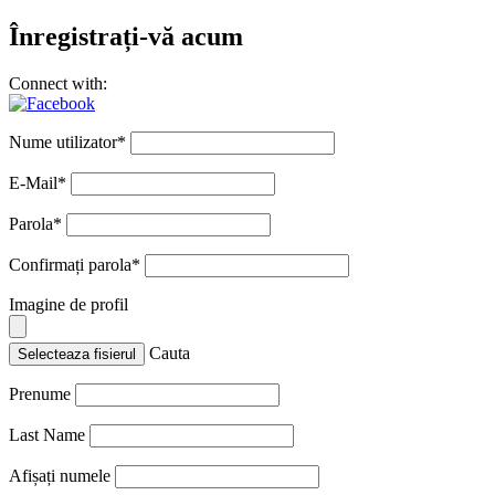
Înregistrați-vă acum
Connect with:
Nume utilizator
*
E-Mail
*
Parola
*
Confirmați parola
*
Imagine de profil
Cauta
Selecteaza fisierul
Prenume
Last Name
Afișați numele