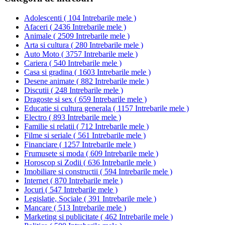
Adolescenti
(
104 Intrebarile mele
)
Afaceri
(
2436 Intrebarile mele
)
Animale
(
2509 Intrebarile mele
)
Arta si cultura
(
280 Intrebarile mele
)
Auto Moto
(
3757 Intrebarile mele
)
Cariera
(
540 Intrebarile mele
)
Casa si gradina
(
1603 Intrebarile mele
)
Desene animate
(
882 Intrebarile mele
)
Discutii
(
248 Intrebarile mele
)
Dragoste si sex
(
659 Intrebarile mele
)
Educatie si cultura generala
(
1157 Intrebarile mele
)
Electro
(
893 Intrebarile mele
)
Familie si relatii
(
712 Intrebarile mele
)
Filme si seriale
(
561 Intrebarile mele
)
Financiare
(
1257 Intrebarile mele
)
Frumusete si moda
(
609 Intrebarile mele
)
Horoscop si Zodii
(
636 Intrebarile mele
)
Imobiliare si constructii
(
594 Intrebarile mele
)
Internet
(
870 Intrebarile mele
)
Jocuri
(
547 Intrebarile mele
)
Legislatie, Sociale
(
391 Intrebarile mele
)
Mancare
(
513 Intrebarile mele
)
Marketing si publicitate
(
462 Intrebarile mele
)