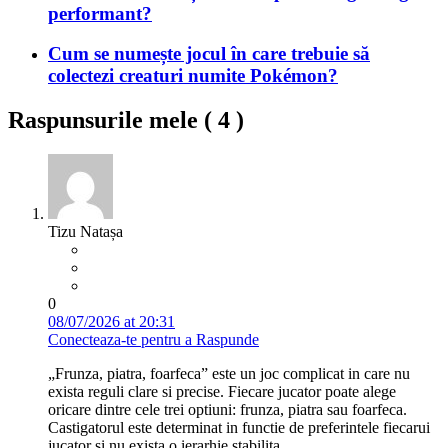
performant?
Cum se numește jocul în care trebuie să
colectezi creaturi numite Pokémon?
Raspunsurile mele (
4
)
Tizu Natașa
0
08/07/2026 at 20:31
Conecteaza-te pentru a Raspunde
„Frunza, piatra, foarfeca” este un joc complicat in care nu
exista reguli clare si precise. Fiecare jucator poate alege
oricare dintre cele trei optiuni: frunza, piatra sau foarfeca.
Castigatorul este determinat in functie de preferintele fiecarui
jucator si nu exista o ierarhie stabilita.