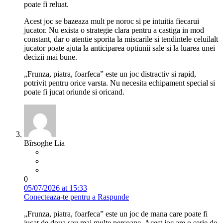
poate fi reluat.
Acest joc se bazeaza mult pe noroc si pe intuitia fiecarui
jucator. Nu exista o strategie clara pentru a castiga in mod
constant, dar o atentie sporita la miscarile si tendintele celuilalt
jucator poate ajuta la anticiparea optiunii sale si la luarea unei
decizii mai bune.
„Frunza, piatra, foarfeca” este un joc distractiv si rapid,
potrivit pentru orice varsta. Nu necesita echipament special si
poate fi jucat oriunde si oricand.
Bîrsoghe Lia
0
05/07/2026 at 15:33
Conecteaza-te pentru a Raspunde
„Frunza, piatra, foarfeca” este un joc de mana care poate fi
jucat de doua sau mai multe persoane. Acest joc are o serie de