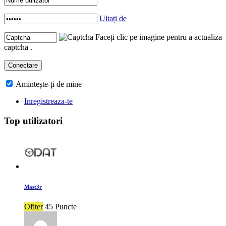
Uitați de
Faceți clic pe imagine pentru a actualiza
captcha .
Amintește-ți de mine
Inregistreaza-te
Top utilizatori
Mast3r
Ofiter
45 Puncte