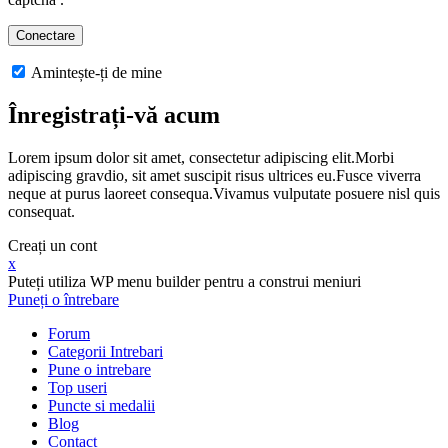
Amintește-ți de mine
Înregistrați-vă acum
Lorem ipsum dolor sit amet, consectetur adipiscing elit.Morbi
adipiscing gravdio, sit amet suscipit risus ultrices eu.Fusce viverra
neque at purus laoreet consequa.Vivamus vulputate posuere nisl quis
consequat.
Creați un cont
x
Puteți utiliza WP menu builder pentru a construi meniuri
Puneți o întrebare
Forum
Categorii Intrebari
Pune o intrebare
Top useri
Puncte si medalii
Blog
Contact