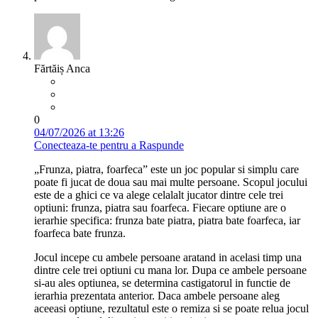
Fărtăiș Anca
0
04/07/2026 at 13:26
Conecteaza-te pentru a Raspunde
„Frunza, piatra, foarfeca” este un joc popular si simplu care
poate fi jucat de doua sau mai multe persoane. Scopul jocului
este de a ghici ce va alege celalalt jucator dintre cele trei
optiuni: frunza, piatra sau foarfeca. Fiecare optiune are o
ierarhie specifica: frunza bate piatra, piatra bate foarfeca, iar
foarfeca bate frunza.
Jocul incepe cu ambele persoane aratand in acelasi timp una
dintre cele trei optiuni cu mana lor. Dupa ce ambele persoane
si-au ales optiunea, se determina castigatorul in functie de
ierarhia prezentata anterior. Daca ambele persoane aleg
aceeasi optiune, rezultatul este o remiza si se poate relua jocul