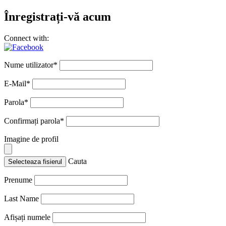
Înregistrați-vă acum
Connect with:
Nume utilizator
*
E-Mail
*
Parola
*
Confirmați parola
*
Imagine de profil
Cauta
Selecteaza fisierul
Prenume
Last Name
Afișați numele