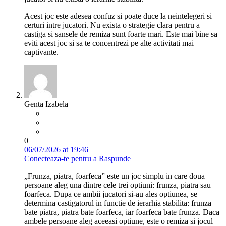
Acest joc este adesea confuz si poate duce la neintelegeri si
certuri intre jucatori. Nu exista o strategie clara pentru a
castiga si sansele de remiza sunt foarte mari. Este mai bine sa
eviti acest joc si sa te concentrezi pe alte activitati mai
captivante.
Genta Izabela
0
06/07/2026 at 19:46
Conecteaza-te pentru a Raspunde
„Frunza, piatra, foarfeca” este un joc simplu in care doua
persoane aleg una dintre cele trei optiuni: frunza, piatra sau
foarfeca. Dupa ce ambii jucatori si-au ales optiunea, se
determina castigatorul in functie de ierarhia stabilita: frunza
bate piatra, piatra bate foarfeca, iar foarfeca bate frunza. Daca
ambele persoane aleg aceeasi optiune, este o remiza si jocul