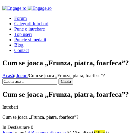
Forum
Categorii Intrebari
Pune o intrebare
Top useri
Puncte si medalii
Blog
Contact
Cum se joaca „Frunza, piatra, foarfeca”?
Acasă
/
Jocuri
/
Cum se joaca „Frunza, piatra, foarfeca”?
Cauta
Cum se joaca „Frunza, piatra, foarfeca”?
Intrebari
Cum se joaca „Frunza, piatra, foarfeca”?
In Desfasurare
0
Jocuri
o lună
4 Raspunsurile mele
54 Vizualizari
Ofiter
0