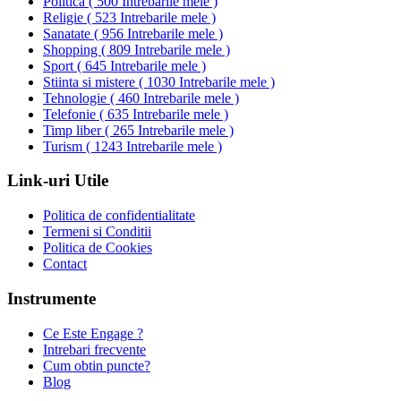
Politica
(
500 Intrebarile mele
)
Religie
(
523 Intrebarile mele
)
Sanatate
(
956 Intrebarile mele
)
Shopping
(
809 Intrebarile mele
)
Sport
(
645 Intrebarile mele
)
Stiinta si mistere
(
1030 Intrebarile mele
)
Tehnologie
(
460 Intrebarile mele
)
Telefonie
(
635 Intrebarile mele
)
Timp liber
(
265 Intrebarile mele
)
Turism
(
1243 Intrebarile mele
)
Link-uri Utile
Politica de confidentialitate
Termeni si Conditii
Politica de Cookies
Contact
Instrumente
Ce Este Engage ?
Intrebari frecvente
Cum obtin puncte?
Blog