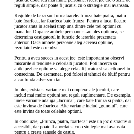
reguli simple, dar poate fi jucat si cu o strategie mai avansata.
Regulile de baza sunt urmatoarele: frunza bate piatra, piatra
bate foarfeca, iar foarfeca bate frunza. Pentru a juca, fiecare
jucator arata in acelasi timp una dintre cele trei optiuni cu
mana lor. Dupa ce ambele persoane si-au ales optiunea, se
determina castigatorul in functie de ierarhia prezentata
anterior. Daca ambele persoane aleg aceeasi optiune,
rezultatul este o remiza.
Pentru a avea succes in acest joc, este important sa observi
miscarile si tendintele celorlalti jucatori. Poti incerca sa
anticipezi ce optiune va alege celalalt jucator si sa actionezi in
consecinta. De asemenea, poti folosi si tehnici de bluff pentru
a confunda adversarii tai.
In plus, exista si variante mai complexe ale jocului, care
includ mai multe optiuni sau reguli suplimentare. De exemplu,
unele variante adauga „lacrima”, care bate frunza si piatra, dar
este invinsa de foarfeca. Alte variante includ „gunoiul”, care
este invins de toate celelalte optiuni.
In concluzie, „Frunza, piatra, foarfeca” este un joc distractiv si
accesibil, dar poate fi abordat si cu o strategie mai avansata
pentru a creste sansele de castig.