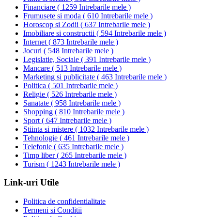
Financiare
(
1259 Intrebarile mele
)
Frumusete si moda
(
610 Intrebarile mele
)
Horoscop si Zodii
(
637 Intrebarile mele
)
Imobiliare si constructii
(
594 Intrebarile mele
)
Internet
(
873 Intrebarile mele
)
Jocuri
(
548 Intrebarile mele
)
Legislatie, Sociale
(
391 Intrebarile mele
)
Mancare
(
513 Intrebarile mele
)
Marketing si publicitate
(
463 Intrebarile mele
)
Politica
(
501 Intrebarile mele
)
Religie
(
526 Intrebarile mele
)
Sanatate
(
958 Intrebarile mele
)
Shopping
(
810 Intrebarile mele
)
Sport
(
647 Intrebarile mele
)
Stiinta si mistere
(
1032 Intrebarile mele
)
Tehnologie
(
461 Intrebarile mele
)
Telefonie
(
635 Intrebarile mele
)
Timp liber
(
265 Intrebarile mele
)
Turism
(
1243 Intrebarile mele
)
Link-uri Utile
Politica de confidentialitate
Termeni si Conditii