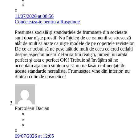
0
11/07/2026 at 08:56
Conecteaza-te pentru a Raspunde
Presiunea socială și standardele de frumusețe din societate
sunt doar niște prostii! Nu înțeleg de ce oamenii se stresează
atât de mult să arate ca niște modele de pe copertele revistelor.
De ce ar trebui să ne pese atât de mult de ceea ce cred ceilalți
despre aspectul nostru? Hai să fim realiști, nimeni nu arată
perfect și asta e perfect OK! Trebuie să învățăm să ne
acceptăm așa cum suntem și să nu ne lăsăm influențați de
aceste standarde nerealiste. Frumusețea vine din interior, nu
dintr-o cutie de cosmetice!
Porcolean Dacian
0
09/07/2026 at 12:05