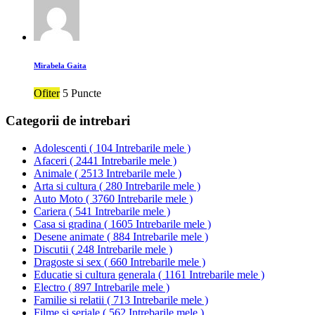
Mirabela Gaita
Ofiter
5 Puncte
Categorii de intrebari
Adolescenti
(
104 Intrebarile mele
)
Afaceri
(
2441 Intrebarile mele
)
Animale
(
2513 Intrebarile mele
)
Arta si cultura
(
280 Intrebarile mele
)
Auto Moto
(
3760 Intrebarile mele
)
Cariera
(
541 Intrebarile mele
)
Casa si gradina
(
1605 Intrebarile mele
)
Desene animate
(
884 Intrebarile mele
)
Discutii
(
248 Intrebarile mele
)
Dragoste si sex
(
660 Intrebarile mele
)
Educatie si cultura generala
(
1161 Intrebarile mele
)
Electro
(
897 Intrebarile mele
)
Familie si relatii
(
713 Intrebarile mele
)
Filme si seriale
(
562 Intrebarile mele
)