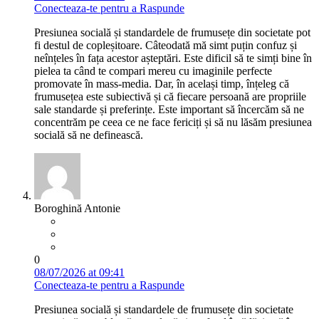
Conecteaza-te pentru a Raspunde
Presiunea socială și standardele de frumusețe din societate pot
fi destul de copleșitoare. Câteodată mă simt puțin confuz și
neînțeles în fața acestor așteptări. Este dificil să te simți bine în
pielea ta când te compari mereu cu imaginile perfecte
promovate în mass-media. Dar, în același timp, înțeleg că
frumusețea este subiectivă și că fiecare persoană are propriile
sale standarde și preferințe. Este important să încercăm să ne
concentrăm pe ceea ce ne face fericiți și să nu lăsăm presiunea
socială să ne definească.
Boroghină Antonie
0
08/07/2026 at 09:41
Conecteaza-te pentru a Raspunde
Presiunea socială și standardele de frumusețe din societate