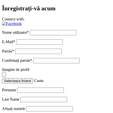
Înregistrați-vă acum
Connect with:
Nume utilizator
*
E-Mail
*
Parola
*
Confirmați parola
*
Imagine de profil
Cauta
Selecteaza fisierul
Prenume
Last Name
Afișați numele