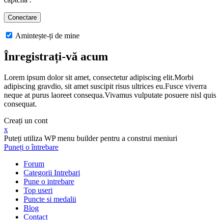
Amintește-ți de mine
Înregistrați-vă acum
Lorem ipsum dolor sit amet, consectetur adipiscing elit.Morbi
adipiscing gravdio, sit amet suscipit risus ultrices eu.Fusce viverra
neque at purus laoreet consequa.Vivamus vulputate posuere nisl quis
consequat.
Creați un cont
x
Puteți utiliza WP menu builder pentru a construi meniuri
Puneți o întrebare
Forum
Categorii Intrebari
Pune o intrebare
Top useri
Puncte si medalii
Blog
Contact