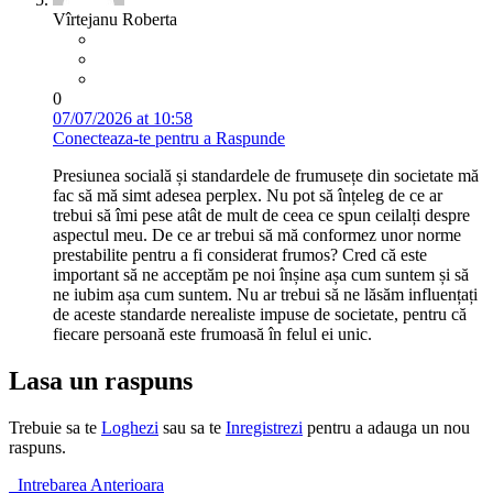
Vîrtejanu Roberta
0
07/07/2026 at 10:58
Conecteaza-te pentru a Raspunde
Presiunea socială și standardele de frumusețe din societate mă
fac să mă simt adesea perplex. Nu pot să înțeleg de ce ar
trebui să îmi pese atât de mult de ceea ce spun ceilalți despre
aspectul meu. De ce ar trebui să mă conformez unor norme
prestabilite pentru a fi considerat frumos? Cred că este
important să ne acceptăm pe noi înșine așa cum suntem și să
ne iubim așa cum suntem. Nu ar trebui să ne lăsăm influențați
de aceste standarde nerealiste impuse de societate, pentru că
fiecare persoană este frumoasă în felul ei unic.
Lasa un raspuns
Trebuie sa te
Loghezi
sau sa te
Inregistrezi
pentru a adauga un nou
raspuns.
Intrebarea Anterioara