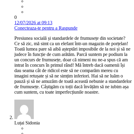
0
12/07/2026 at 09:13
Conecteaza-te pentru a Raspunde
Presiunea socială și standardele de frumusețe din societate?
Ce să zic, mă simt ca un elefant într-un magazin de porțelan!
Toată lumea pare să aibă așteptări imposibile de la noi și să ne
judece în funcție de cum arătăm. Parcă suntem pe podium la
un concurs de frumusețe, doar că nimeni nu ne-a spus că am
intrat în concurs în primul rând! Mă întreb dacă oamenii își
dau seama cât de ridicol este să ne comparăm mereu cu
imagini retușate și să ne simțim inferiori. Hai să ne luăm o
pauză și să ne amuzăm de toată această nebunie a standardelor
de frumusețe. Câștigăm cu toții dacă învățăm să ne iubim așa
cum suntem, cu toate imperfecțiunile noastre.
Luțai Sidonia