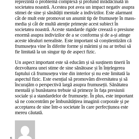
reprezintă o problemă complexă și profund înrădăcinată în
societatea noastră. Acestea pot avea un impact negativ asupra
stimei de sine și sănătății mentale a indivizilor. Este alarmant
cât de mult este promovat un anumit tip de frumusețe în mass-
media și cât de multă atenție primește acest subiect în
societatea noastră. Aceste standarde rigide creează o presiune
enormă asupra indivizilor de a se conforma și de a-și atinge
aceste idealuri nerealiste. Este important să conștientizăm că
frumusețea vine în diferite forme și mărimi și nu ar trebui să
fie limitată la un singur tip de aspect fizic.
Un aspect important este să educăm și să susținem tinerii în
dezvoltarea unei stime de sine sănătoase și în înțelegerea
faptului că frumusețea vine din interior și nu este limitată la
aspectul fizic. Este esențial să promovăm diversitatea și să
încurajăm o perspectivă largă asupra frumuseții. Sănătatea
mentală și bunăstarea trebuie să primeze în fața presiunii
sociale și a standardelor de frumusețe. În plus, este important
să ne concentrăm pe îmbunătățirea imaginii corporale și pe
acceptarea de sine într-o societate în care perfecțiunea este
mereu căutată.