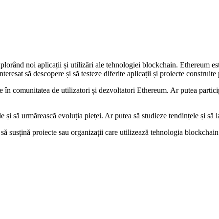
lorând noi aplicații și utilizări ale tehnologiei blockchain. Ethereum est
nteresat să descopere și să testeze diferite aplicații și proiecte construit
n comunitatea de utilizatori și dezvoltatori Ethereum. Ar putea participa 
și să urmărească evoluția pieței. Ar putea să studieze tendințele și să ia 
și să susțină proiecte sau organizații care utilizează tehnologia blockchai