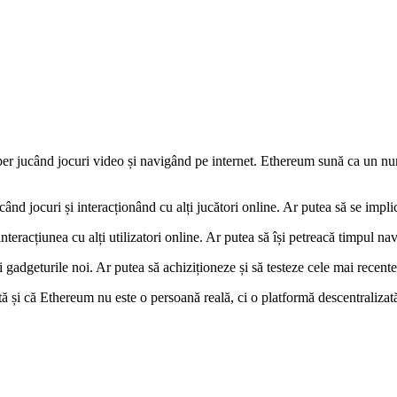
ber jucând jocuri video și navigând pe internet. Ethereum sună ca un nume
nd jocuri și interacționând cu alți jucători online. Ar putea să se implice 
nteracțiunea cu alți utilizatori online. Ar putea să își petreacă timpul nav
adgeturile noi. Ar putea să achiziționeze și să testeze cele mai recente d
tă și că Ethereum nu este o persoană reală, ci o platformă descentraliza