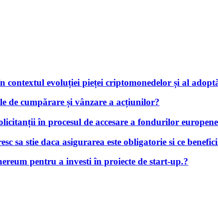
 în contextul evoluției pieței criptomonedelor și al adopt
iile de cumpărare și vânzare a acțiunilor?
solicitanții în procesul de accesare a fondurilor europe
c sa stie daca asigurarea este obligatorie si ce benefici
hereum pentru a investi în proiecte de start-up.?