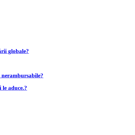
ării globale?
ne nerambursabile?
i le aduce.?