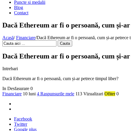
Puncte si medalii
Blog
Contact
Dacă Ethereum ar fi o persoană, cum și-ar 
Acasă
/
Financiare
/
Dacă Ethereum ar fi o persoană, cum și-ar petrece t
Cauta
Dacă Ethereum ar fi o persoană, cum și-ar 
Intrebari
Dacă Ethereum ar fi o persoană, cum și-ar petrece timpul liber?
In Desfasurare
0
Financiare
10 luni
4 Raspunsurile mele
113 Vizualizari
Ofiter
0
Facebook
Twitter
Google plus