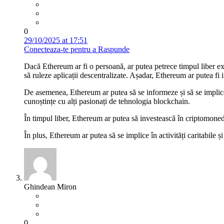
0
29/10/2025 at 17:51
Conecteaza-te pentru a Raspunde
Dacă Ethereum ar fi o persoană, ar putea petrece timpul liber exp
să ruleze aplicații descentralizate. Așadar, Ethereum ar putea fi i
De asemenea, Ethereum ar putea să se informeze și să se implice î
cunoștințe cu alți pasionați de tehnologia blockchain.
În timpul liber, Ethereum ar putea să investească în criptomonede 
În plus, Ethereum ar putea să se implice în activități caritabile 
Ghindean Miron
0