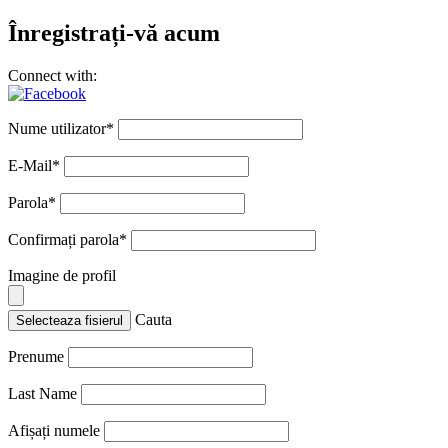
Înregistrați-vă acum
Connect with:
Nume utilizator
*
E-Mail
*
Parola
*
Confirmați parola
*
Imagine de profil
Cauta
Selecteaza fisierul
Prenume
Last Name
Afișați numele