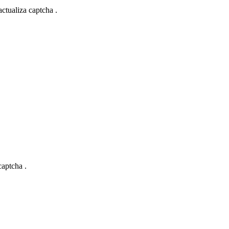
actualiza captcha .
captcha .