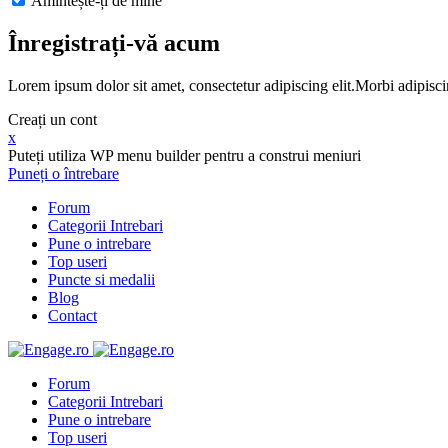
Amintește-ți de mine
Înregistrați-vă acum
Lorem ipsum dolor sit amet, consectetur adipiscing elit.Morbi adipisci
Creați un cont
x
Puteți utiliza WP menu builder pentru a construi meniuri
Puneți o întrebare
Forum
Categorii Intrebari
Pune o intrebare
Top useri
Puncte si medalii
Blog
Contact
Forum
Categorii Intrebari
Pune o intrebare
Top useri