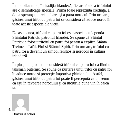
În al doilea rând, în tradiția irlandeză, fiecare foaie a trifoiului
are o semnificație specială. Prima foaie reprezintă credința, a
doua speranța, a treia iubirea și a patra norocul. Prin urmare,
găsirea unui trifoi cu patru foi se consideră că aduce noroc în
toate aceste aspecte ale vieții.
De asemenea, trifoiul cu patru foi este asociat cu legenda
Sfântului Patrick, patronul Irlandei. Se spune că Sfântul
Patrick a folosit trifoiul cu patru foi pentru a explica Sfânta
Treime – Tatăl, Fiul și Sfântul Spirit. Prin urmare, trifoiul cu
patru foi a devenit un simbol religios și norocos în cultura
irlandeză.
În plus, mulți oameni consideră trifoiul cu patru foi ca fiind un
talisman puternic. Se spune că purtarea unui trifoi cu patru foi
îți aduce noroc și protecție împotriva ghinionului. Astfel,
găsirea unui trifoi cu patru foi poate fi percepută ca un semn
că ești în favoarea norocului și că lucrurile bune vin în calea
ta.
Blaziu Andrei