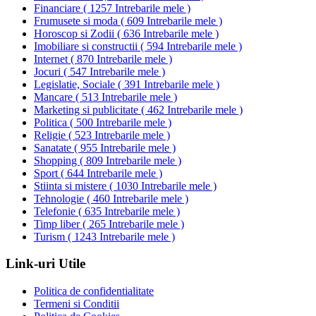
Financiare
(
1257 Intrebarile mele
)
Frumusete si moda
(
609 Intrebarile mele
)
Horoscop si Zodii
(
636 Intrebarile mele
)
Imobiliare si constructii
(
594 Intrebarile mele
)
Internet
(
870 Intrebarile mele
)
Jocuri
(
547 Intrebarile mele
)
Legislatie, Sociale
(
391 Intrebarile mele
)
Mancare
(
513 Intrebarile mele
)
Marketing si publicitate
(
462 Intrebarile mele
)
Politica
(
500 Intrebarile mele
)
Religie
(
523 Intrebarile mele
)
Sanatate
(
955 Intrebarile mele
)
Shopping
(
809 Intrebarile mele
)
Sport
(
644 Intrebarile mele
)
Stiinta si mistere
(
1030 Intrebarile mele
)
Tehnologie
(
460 Intrebarile mele
)
Telefonie
(
635 Intrebarile mele
)
Timp liber
(
265 Intrebarile mele
)
Turism
(
1243 Intrebarile mele
)
Link-uri Utile
Politica de confidentialitate
Termeni si Conditii