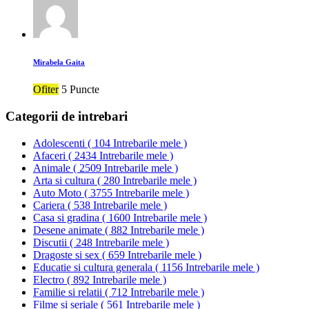
Mirabela Gaita
Ofiter
5 Puncte
Categorii de intrebari
Adolescenti
(
104 Intrebarile mele
)
Afaceri
(
2434 Intrebarile mele
)
Animale
(
2509 Intrebarile mele
)
Arta si cultura
(
280 Intrebarile mele
)
Auto Moto
(
3755 Intrebarile mele
)
Cariera
(
538 Intrebarile mele
)
Casa si gradina
(
1600 Intrebarile mele
)
Desene animate
(
882 Intrebarile mele
)
Discutii
(
248 Intrebarile mele
)
Dragoste si sex
(
659 Intrebarile mele
)
Educatie si cultura generala
(
1156 Intrebarile mele
)
Electro
(
892 Intrebarile mele
)
Familie si relatii
(
712 Intrebarile mele
)
Filme si seriale
(
561 Intrebarile mele
)