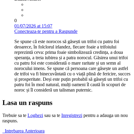
0
01/07/2026 at 15:07
Conecteaza-te pentru a Raspunde
Se spune că este norocos să găsești un trifoi cu patru foi
deoarece, în folclorul irlandez, fiecare foaie a trifoiului
reprezintă ceva: prima foaie simbolizează credința, a doua
speranța, a treia iubirea și a patra norocul. Găsirea unui trifoi
cu patru foi este considerată o mare raritate și un semn al
norocului imens. Se spune că persoana care găsește un astfel
de trifoi va fi binecuvântată cu o viață plină de fericire, succes
și prosperitate. Deși este puțin probabil să găsești un trifoi cu
patru foi în mod natural, mulți oameni îl caută în scopuri de
noroc și îl consideră un talisman puternic.
Lasa un raspuns
Trebuie sa te
Loghezi
sau sa te
Inregistrezi
pentru a adauga un nou
raspuns.
Intrebarea Anterioara