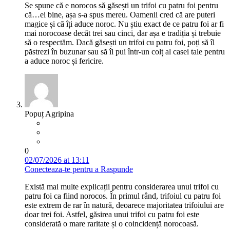
Se spune că e norocos să găsești un trifoi cu patru foi pentru
că…ei bine, așa s-a spus mereu. Oamenii cred că are puteri
magice și că îți aduce noroc. Nu știu exact de ce patru foi ar fi
mai norocoase decât trei sau cinci, dar așa e tradiția și trebuie
să o respectăm. Dacă găsești un trifoi cu patru foi, poți să îl
păstrezi în buzunar sau să îl pui într-un colț al casei tale pentru
a aduce noroc și fericire.
Popuț Agripina
0
02/07/2026 at 13:11
Conecteaza-te pentru a Raspunde
Există mai multe explicații pentru considerarea unui trifoi cu
patru foi ca fiind norocos. În primul rând, trifoiul cu patru foi
este extrem de rar în natură, deoarece majoritatea trifoiului are
doar trei foi. Astfel, găsirea unui trifoi cu patru foi este
considerată o mare raritate și o coincidență norocoasă.