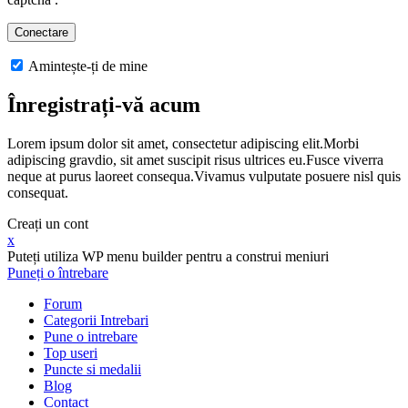
Amintește-ți de mine
Înregistrați-vă acum
Lorem ipsum dolor sit amet, consectetur adipiscing elit.Morbi
adipiscing gravdio, sit amet suscipit risus ultrices eu.Fusce viverra
neque at purus laoreet consequa.Vivamus vulputate posuere nisl quis
consequat.
Creați un cont
x
Puteți utiliza WP menu builder pentru a construi meniuri
Puneți o întrebare
Forum
Categorii Intrebari
Pune o intrebare
Top useri
Puncte si medalii
Blog
Contact