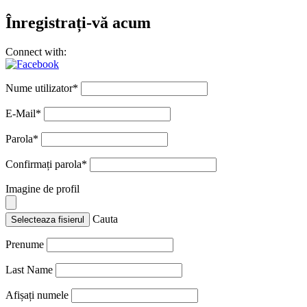
Înregistrați-vă acum
Connect with:
Nume utilizator
*
E-Mail
*
Parola
*
Confirmați parola
*
Imagine de profil
Cauta
Selecteaza fisierul
Prenume
Last Name
Afișați numele