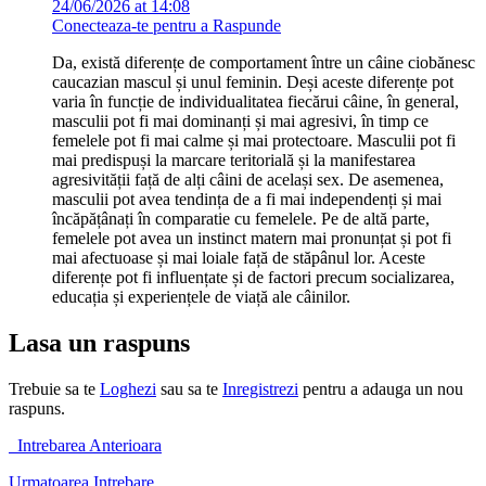
24/06/2026 at 14:08
Conecteaza-te pentru a Raspunde
Da, există diferențe de comportament între un câine ciobănesc
caucazian mascul și unul feminin. Deși aceste diferențe pot
varia în funcție de individualitatea fiecărui câine, în general,
masculii pot fi mai dominanți și mai agresivi, în timp ce
femelele pot fi mai calme și mai protectoare. Masculii pot fi
mai predispuși la marcare teritorială și la manifestarea
agresivității față de alți câini de același sex. De asemenea,
masculii pot avea tendința de a fi mai independenți și mai
încăpățânați în comparatie cu femelele. Pe de altă parte,
femelele pot avea un instinct matern mai pronunțat și pot fi
mai afectuoase și mai loiale față de stăpânul lor. Aceste
diferențe pot fi influențate și de factori precum socializarea,
educația și experiențele de viață ale câinilor.
Lasa un raspuns
Trebuie sa te
Loghezi
sau sa te
Inregistrezi
pentru a adauga un nou
raspuns.
Intrebarea Anterioara
Urmatoarea Intrebare