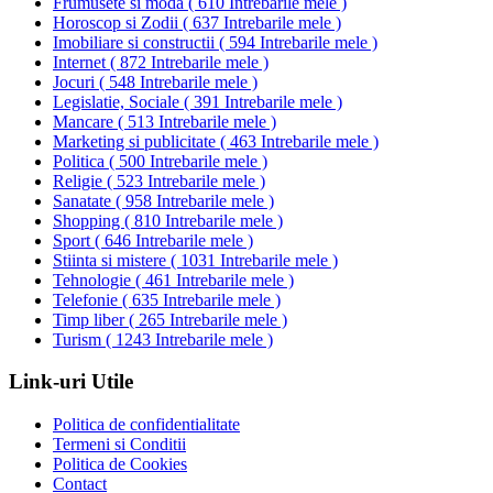
Frumusete si moda
(
610 Intrebarile mele
)
Horoscop si Zodii
(
637 Intrebarile mele
)
Imobiliare si constructii
(
594 Intrebarile mele
)
Internet
(
872 Intrebarile mele
)
Jocuri
(
548 Intrebarile mele
)
Legislatie, Sociale
(
391 Intrebarile mele
)
Mancare
(
513 Intrebarile mele
)
Marketing si publicitate
(
463 Intrebarile mele
)
Politica
(
500 Intrebarile mele
)
Religie
(
523 Intrebarile mele
)
Sanatate
(
958 Intrebarile mele
)
Shopping
(
810 Intrebarile mele
)
Sport
(
646 Intrebarile mele
)
Stiinta si mistere
(
1031 Intrebarile mele
)
Tehnologie
(
461 Intrebarile mele
)
Telefonie
(
635 Intrebarile mele
)
Timp liber
(
265 Intrebarile mele
)
Turism
(
1243 Intrebarile mele
)
Link-uri Utile
Politica de confidentialitate
Termeni si Conditii
Politica de Cookies
Contact