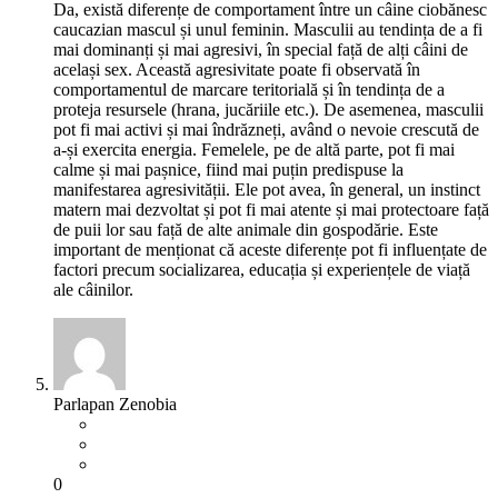
Da, există diferențe de comportament între un câine ciobănesc
caucazian mascul și unul feminin. Masculii au tendința de a fi
mai dominanți și mai agresivi, în special față de alți câini de
același sex. Această agresivitate poate fi observată în
comportamentul de marcare teritorială și în tendința de a
proteja resursele (hrana, jucăriile etc.). De asemenea, masculii
pot fi mai activi și mai îndrăzneți, având o nevoie crescută de
a-și exercita energia. Femelele, pe de altă parte, pot fi mai
calme și mai pașnice, fiind mai puțin predispuse la
manifestarea agresivității. Ele pot avea, în general, un instinct
matern mai dezvoltat și pot fi mai atente și mai protectoare față
de puii lor sau față de alte animale din gospodărie. Este
important de menționat că aceste diferențe pot fi influențate de
factori precum socializarea, educația și experiențele de viață
ale câinilor.
Parlapan Zenobia
0