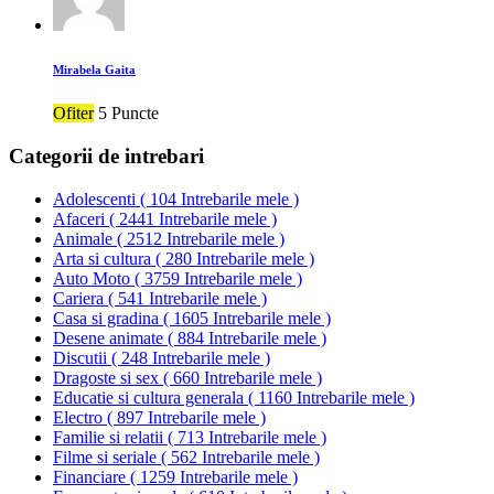
Mirabela Gaita
Ofiter
5 Puncte
Categorii de intrebari
Adolescenti
(
104 Intrebarile mele
)
Afaceri
(
2441 Intrebarile mele
)
Animale
(
2512 Intrebarile mele
)
Arta si cultura
(
280 Intrebarile mele
)
Auto Moto
(
3759 Intrebarile mele
)
Cariera
(
541 Intrebarile mele
)
Casa si gradina
(
1605 Intrebarile mele
)
Desene animate
(
884 Intrebarile mele
)
Discutii
(
248 Intrebarile mele
)
Dragoste si sex
(
660 Intrebarile mele
)
Educatie si cultura generala
(
1160 Intrebarile mele
)
Electro
(
897 Intrebarile mele
)
Familie si relatii
(
713 Intrebarile mele
)
Filme si seriale
(
562 Intrebarile mele
)
Financiare
(
1259 Intrebarile mele
)