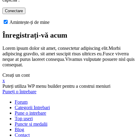
Amintește-ți de mine
Înregistrați-vă acum
Lorem ipsum dolor sit amet, consectetur adipiscing elit.Morbi
adipiscing gravdio, sit amet suscipit risus ultrices eu.Fusce viverra
neque at purus laoreet consequa.Vivamus vulputate posuere nisl quis
consequat.
Creați un cont
x
Puteți utiliza WP menu builder pentru a construi meniuri
Puneți o întrebare
Forum
Categorii Intrebari
Pune o intrebare
Top useri
Puncte si medalii
Blog
Contact