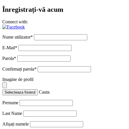
Înregistrați-vă acum
Connect with:
Nume utilizator
*
E-Mail
*
Parola
*
Confirmați parola
*
Imagine de profil
Cauta
Selecteaza fisierul
Prenume
Last Name
Afișați numele