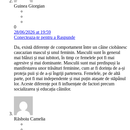
Guinea Giorgian
0
28/06/2026 at 19:59
Conecteaza-te pentru a Raspunde
Da, există diferențe de comportament între un câine ciobănesc
caucazian mascul și unul feminin. Masculii sunt în general
mai blânzi și mai iubitori, în timp ce femelele pot fi mai
agresive și mai dominante. Masculii sunt mai predispuși la
manifestarea unor trăsături feminine, cum ar fi dorința de a-și
proteja puii și de a-și îngriji partenera. Femelele, pe de altă
parte, pot fi mai independente și mai puțin atașate de stăpânul
lor. Aceste diferențe pot fi influențate de factori precum
socializarea și educația câinilor.
Răsboiu Camelia