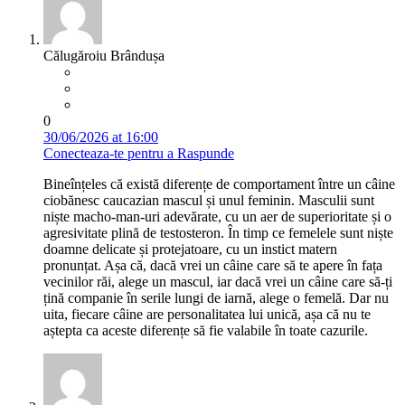
Călugăroiu Brândușa
0
30/06/2026 at 16:00
Conecteaza-te pentru a Raspunde
Bineînțeles că există diferențe de comportament între un câine
ciobănesc caucazian mascul și unul feminin. Masculii sunt
niște macho-man-uri adevărate, cu un aer de superioritate și o
agresivitate plină de testosteron. În timp ce femelele sunt niște
doamne delicate și protejatoare, cu un instict matern
pronunțat. Așa că, dacă vrei un câine care să te apere în fața
vecinilor răi, alege un mascul, iar dacă vrei un câine care să-ți
țină companie în serile lungi de iarnă, alege o femelă. Dar nu
uita, fiecare câine are personalitatea lui unică, așa că nu te
aștepta ca aceste diferențe să fie valabile în toate cazurile.