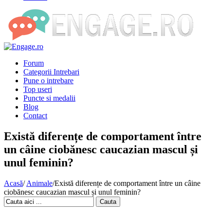
Forum
Categorii Intrebari
Pune o intrebare
Top useri
Puncte si medalii
Blog
Contact
Există diferențe de comportament între
un câine ciobănesc caucazian mascul și
unul feminin?
Acasă
/
Animale
/
Există diferențe de comportament între un câine
ciobănesc caucazian mascul și unul feminin?
Cauta