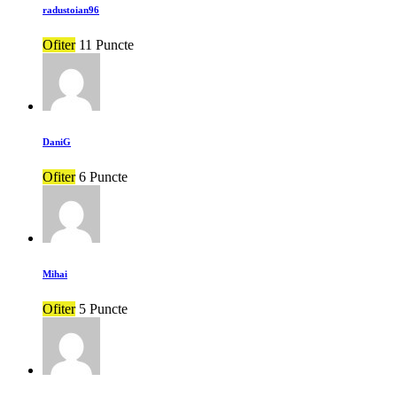
radustoian96
Ofiter
11 Puncte
DaniG
Ofiter
6 Puncte
Mihai
Ofiter
5 Puncte