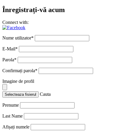
Înregistrați-vă acum
Connect with:
Nume utilizator
*
E-Mail
*
Parola
*
Confirmați parola
*
Imagine de profil
Cauta
Selecteaza fisierul
Prenume
Last Name
Afișați numele