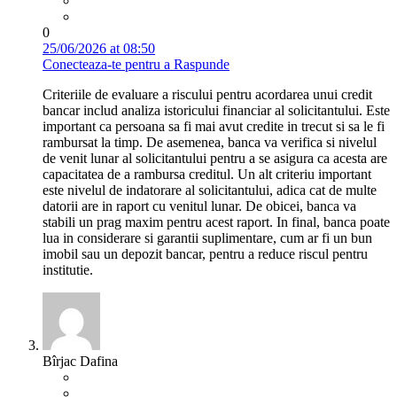
0
25/06/2026 at 08:50
Conecteaza-te pentru a Raspunde
Criteriile de evaluare a riscului pentru acordarea unui credit
bancar includ analiza istoricului financiar al solicitantului. Este
important ca persoana sa fi mai avut credite in trecut si sa le fi
rambursat la timp. De asemenea, banca va verifica si nivelul
de venit lunar al solicitantului pentru a se asigura ca acesta are
capacitatea de a rambursa creditul. Un alt criteriu important
este nivelul de indatorare al solicitantului, adica cat de multe
datorii are in raport cu venitul lunar. De obicei, banca va
stabili un prag maxim pentru acest raport. In final, banca poate
lua in considerare si garantii suplimentare, cum ar fi un bun
imobil sau un depozit bancar, pentru a reduce riscul pentru
institutie.
Bîrjac Dafina