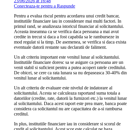
23/06/2026 at 16:48
Conecteaza-te pentru a Raspunde
Pentru a evalua riscul pentru acordarea unui credit bancar,
institutiile financiare iau in considerare mai multi factori. In
primul rand, se analizeaza istoricul financiar al solicitantului.
Aceasta inseamna ca se verifica daca persoana a mai avut
credite in trecut si daca a fost capabila sa le ramburseze in
mod regulat si la timp. De asemenea, se verifica si daca exista
eventuale datorii restante sau declaratii de faliment.
Un alt criteriu important este venitul lunar al solicitantului.
Institutiile financiare doresc sa se asigure ca persoana are un
venit stabil si suficient pentru a putea acoperi ratele creditului.
De obicei, se cere ca rata lunara sa nu depaseasca 30-40% din
venitul lunar al solicitantului.
Un alt criteriu de evaluare este nivelul de indatorare al
solicitantului. Acesta se calculeaza raportand suma totala a
datoriilor (credite, rate, datorii la furnizori etc.) la venitul lunar
al solicitantului. Daca acest raport este prea mare, banca poate
considera ca solicitantul nu are capacitatea de a-si rambursa
creditul.
In plus, institutiile financiare iau in considerare si scorul de
credit al solicitantului. Acest scor este calculat pe baza