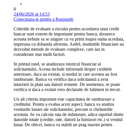
0
24/06/2026 at 14:53
Conecteaza-te pentru a Raspunde
Criteriile de evaluare a riscului pentru acordarea unui credit
bancar sunt extrem de importante pentru banca, deoarece
aceasta trebuie sa se asigure ca va primi inapoi suma acordata,
impreuna cu dobanda aferenta. Astfel, institutiile financiare au
dezvoltat metode de evaluare complexe, care iau in
considerare mai multi factori.
In primul rand, se analizeaza istoricul financiar al
solicitantului. Acesta include informatii despre creditele
anterioare, daca au existat, si modul in care acestea au fost
rambursate. Banca va verifica daca solicitantul a avut
intarzieri la plata sau datorii restante. De asemenea, se poate
verifica si daca a existat vreo declaratie de faliment in trecut.
Un alt criteriu important este capacitatea de rambursare a
creditului. Pentru a evalua acest aspect, banca va analiza
veniturile lunare ale solicitantului, precum si cheltuielile
acestuia. Se va calcula rata de indatorare, adica raportul dintre
datoriile totale (credite, rate, datorii la furnizori etc.) si venitul
lunar. De obicei, banca va stabili un prag maxim pentru