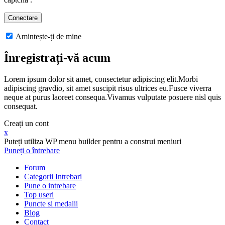
Amintește-ți de mine
Înregistrați-vă acum
Lorem ipsum dolor sit amet, consectetur adipiscing elit.Morbi
adipiscing gravdio, sit amet suscipit risus ultrices eu.Fusce viverra
neque at purus laoreet consequa.Vivamus vulputate posuere nisl quis
consequat.
Creați un cont
x
Puteți utiliza WP menu builder pentru a construi meniuri
Puneți o întrebare
Forum
Categorii Intrebari
Pune o intrebare
Top useri
Puncte si medalii
Blog
Contact