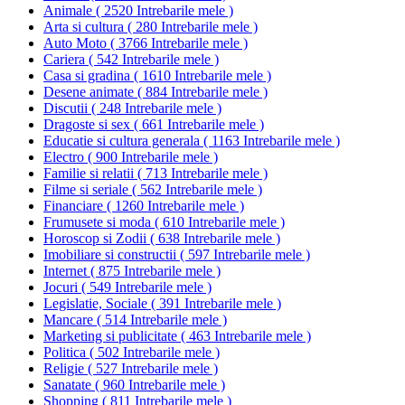
Animale
(
2520 Intrebarile mele
)
Arta si cultura
(
280 Intrebarile mele
)
Auto Moto
(
3766 Intrebarile mele
)
Cariera
(
542 Intrebarile mele
)
Casa si gradina
(
1610 Intrebarile mele
)
Desene animate
(
884 Intrebarile mele
)
Discutii
(
248 Intrebarile mele
)
Dragoste si sex
(
661 Intrebarile mele
)
Educatie si cultura generala
(
1163 Intrebarile mele
)
Electro
(
900 Intrebarile mele
)
Familie si relatii
(
713 Intrebarile mele
)
Filme si seriale
(
562 Intrebarile mele
)
Financiare
(
1260 Intrebarile mele
)
Frumusete si moda
(
610 Intrebarile mele
)
Horoscop si Zodii
(
638 Intrebarile mele
)
Imobiliare si constructii
(
597 Intrebarile mele
)
Internet
(
875 Intrebarile mele
)
Jocuri
(
549 Intrebarile mele
)
Legislatie, Sociale
(
391 Intrebarile mele
)
Mancare
(
514 Intrebarile mele
)
Marketing si publicitate
(
463 Intrebarile mele
)
Politica
(
502 Intrebarile mele
)
Religie
(
527 Intrebarile mele
)
Sanatate
(
960 Intrebarile mele
)
Shopping
(
811 Intrebarile mele
)