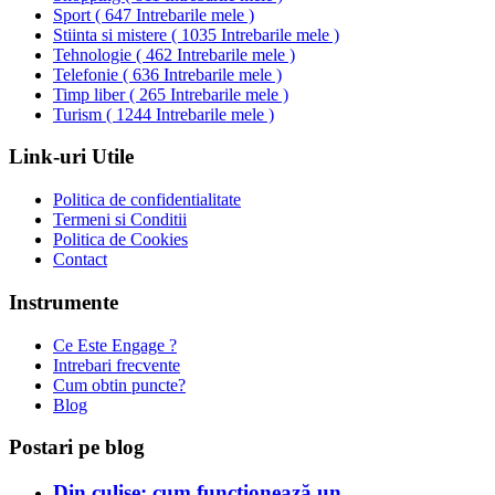
Sport
(
647 Intrebarile mele
)
Stiinta si mistere
(
1035 Intrebarile mele
)
Tehnologie
(
462 Intrebarile mele
)
Telefonie
(
636 Intrebarile mele
)
Timp liber
(
265 Intrebarile mele
)
Turism
(
1244 Intrebarile mele
)
Link-uri Utile
Politica de confidentialitate
Termeni si Conditii
Politica de Cookies
Contact
Instrumente
Ce Este Engage ?
Intrebari frecvente
Cum obtin puncte?
Blog
Postari pe blog
Din culise: cum funcționează un