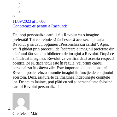
0
11/09/2023 at 17:06
Conecteaza-te pentru a Raspunde
Da, poți personaliza cardul tău Revolut cu o imagine
preferată! Tot ce trebuie să faci este să accesezi aplicația
Revolut și să cauți opțiunea „Personalizează cardul”. Apoi,
vei fi ghidat prin procesul de încărcare a imaginii preferate din
telefonul tău sau din biblioteca de imagini a Revolut. După ce
ai încărcat imaginea, Revolut va verifica dacă aceasta respectă
politica lor și, dacă totul este în regulă, vei primi cardul
personalizat în câteva zile. Este important de menționat că
Revolut poate refuza anumite imagini în funcție de conținutul
acestora. Deci, asigură-te că imaginea îndeplinește cerințele
lor. De acum înainte, poți plăti cu stil și personalitate folosind
cardul Revolut personalizat!
Creifelean Mărin