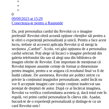
0
09/09/2023 at 15:29
Conecteaza-te pentru a Raspunde
Da, poți personaliza cardul tău Revolut cu o imagine
preferată! Revolut oferă această opțiune clienților săi pentru a
le oferi o experiență personalizată și unică. Pentru a face acest
lucru, trebuie să accesezi aplicația Revolut și să mergi la
secțiunea „Carduri”. Acolo, vei găsi opțiunea de a personaliza
cardul selectat. Poți alege să încarci o imagine preferată din
galeria telefonului tău sau să alegi una din biblioteca de
imagini oferite de Revolut. Este important de menționat că
Revolut impune anumite cerințe de format și dimensiune
pentru imagini, pentru a se asigura că rezultatul final va fi de
înaltă calitate. De asemenea, Revolut are politici stricte cu
privire la conținutul imaginilor personalizate, astfel încât nu
vor fi acceptate imagini care conțin conținut inadecvat sau
protejat de drepturi de autor. După ce ai încărcat imaginea,
Revolut va verifica conformitatea acesteia și, dacă totul este în
regulă, vei primi cardul personalizat în câteva zile. Așadar,
bucură-te de o experiență personalizată și distinge-te cu un
card Revolut unic!