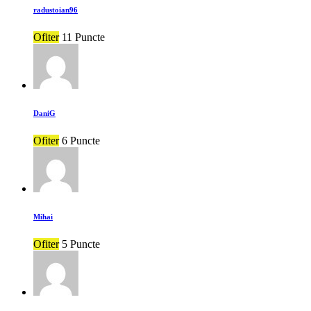
radustoian96
Ofiter
11 Puncte
DaniG
Ofiter
6 Puncte
Mihai
Ofiter
5 Puncte