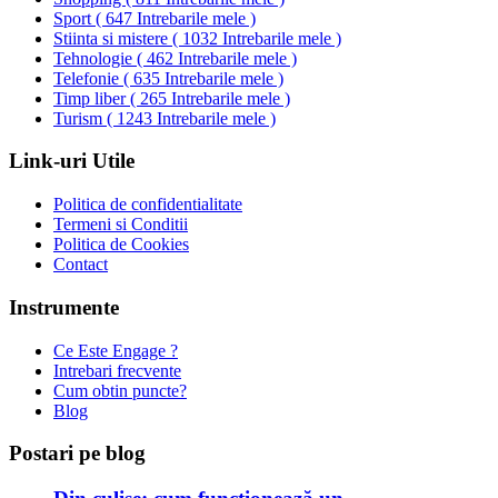
Sport
(
647 Intrebarile mele
)
Stiinta si mistere
(
1032 Intrebarile mele
)
Tehnologie
(
462 Intrebarile mele
)
Telefonie
(
635 Intrebarile mele
)
Timp liber
(
265 Intrebarile mele
)
Turism
(
1243 Intrebarile mele
)
Link-uri Utile
Politica de confidentialitate
Termeni si Conditii
Politica de Cookies
Contact
Instrumente
Ce Este Engage ?
Intrebari frecvente
Cum obtin puncte?
Blog
Postari pe blog