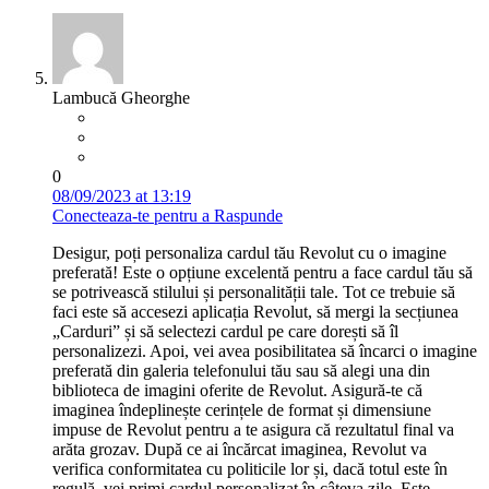
Lambucă Gheorghe
0
08/09/2023 at 13:19
Conecteaza-te pentru a Raspunde
Desigur, poți personaliza cardul tău Revolut cu o imagine
preferată! Este o opțiune excelentă pentru a face cardul tău să
se potrivească stilului și personalității tale. Tot ce trebuie să
faci este să accesezi aplicația Revolut, să mergi la secțiunea
„Carduri” și să selectezi cardul pe care dorești să îl
personalizezi. Apoi, vei avea posibilitatea să încarci o imagine
preferată din galeria telefonului tău sau să alegi una din
biblioteca de imagini oferite de Revolut. Asigură-te că
imaginea îndeplinește cerințele de format și dimensiune
impuse de Revolut pentru a te asigura că rezultatul final va
arăta grozav. După ce ai încărcat imaginea, Revolut va
verifica conformitatea cu politicile lor și, dacă totul este în
regulă, vei primi cardul personalizat în câteva zile. Este