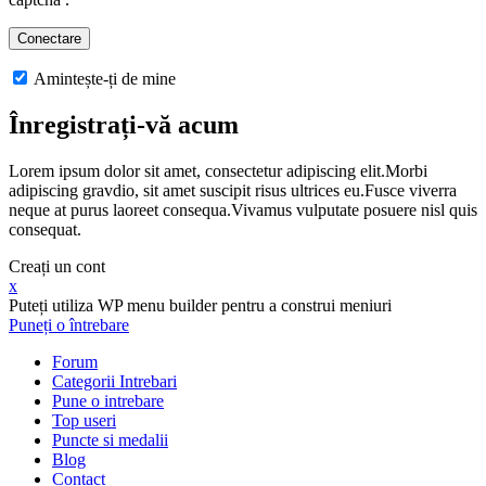
Amintește-ți de mine
Înregistrați-vă acum
Lorem ipsum dolor sit amet, consectetur adipiscing elit.Morbi
adipiscing gravdio, sit amet suscipit risus ultrices eu.Fusce viverra
neque at purus laoreet consequa.Vivamus vulputate posuere nisl quis
consequat.
Creați un cont
x
Puteți utiliza WP menu builder pentru a construi meniuri
Puneți o întrebare
Forum
Categorii Intrebari
Pune o intrebare
Top useri
Puncte si medalii
Blog
Contact