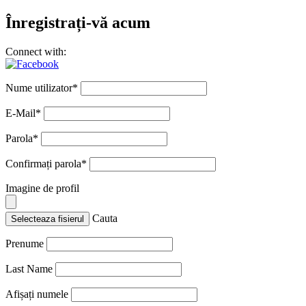
Înregistrați-vă acum
Connect with:
Nume utilizator
*
E-Mail
*
Parola
*
Confirmați parola
*
Imagine de profil
Cauta
Selecteaza fisierul
Prenume
Last Name
Afișați numele