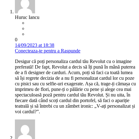
Huruc Iancu
0
14/09/2023 at 18:38
Conecteaza-te pentru a Raspunde
Desigur că poți personaliza cardul tău Revolut cu o imagine
preferată! De fapt, Revolut a decis să îți pună în mână puterea
de a fi designer de carduri. Acum, poți să faci ca toată lumea
să își regrete decizia de a nu fi personalizat cardul lor cu poze
cu pisici sau cu selfie-uri exagerate. Așa că, trage-ți cămașa cu
imprimeu de flori, pune-ți o pălărie cu pene și alege cea mai
spectaculoasă poză pentru cardul tău Revolut. Și nu uita, în
fiecare dată când scoți cardul din portofel, să faci o apariție
teatrală și să întrebi cu un zâmbet ironic: „V-ați personalizat și
voi cardul?”.