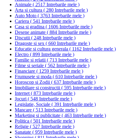
Animale
(
2517 Intrebarile mele
)
Arta si cultura
(
280 Intrebarile mele
)
Auto Moto
(
3763 Intrebarile mele
)
Cariera
(
541 Intrebarile mele
)
Casa si gradina
(
1606 Intrebarile mele
)
Desene animate
(
884 Intrebarile mele
)
Discutii
(
248 Intrebarile mele
)
Dragoste si sex
(
660 Intrebarile mele
)
Educatie si cultura generala
(
1162 Intrebarile mele
)
Electro
(
899 Intrebarile mele
)
Familie si relatii
(
713 Intrebarile mele
)
Filme si seriale
(
562 Intrebarile mele
)
Financiare
(
1259 Intrebarile mele
)
Frumusete si moda
(
610 Intrebarile mele
)
Horoscop si Zodii
(
637 Intrebarile mele
)
Imobiliare si constructii
(
595 Intrebarile mele
)
Internet
(
873 Intrebarile mele
)
Jocuri
(
548 Intrebarile mele
)
Legislatie, Sociale
(
391 Intrebarile mele
)
Mancare
(
513 Intrebarile mele
)
Marketing si publicitate
(
463 Intrebarile mele
)
Politica
(
501 Intrebarile mele
)
Religie
(
527 Intrebarile mele
)
Sanatate
(
959 Intrebarile mele
)
Shopping
(
811 Intrebarile mele
)