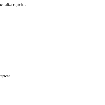
actualiza captcha .
captcha .