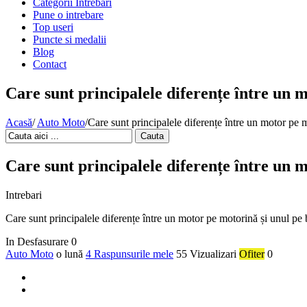
Categorii Intrebari
Pune o intrebare
Top useri
Puncte si medalii
Blog
Contact
Care sunt principalele diferențe între un 
Acasă
/
Auto Moto
/
Care sunt principalele diferențe între un motor pe 
Cauta
Care sunt principalele diferențe între un 
Intrebari
Care sunt principalele diferențe între un motor pe motorină și unul pe
In Desfasurare
0
Auto Moto
o lună
4 Raspunsurile mele
55 Vizualizari
Ofiter
0