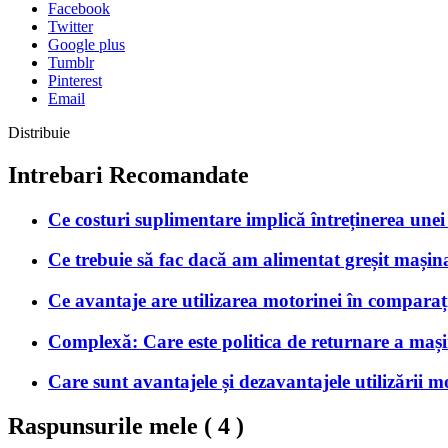
Facebook
Twitter
Google plus
Tumblr
Pinterest
Email
Distribuie
Intrebari Recomandate
Ce costuri suplimentare implică întreținerea unei
Ce trebuie să fac dacă am alimentat greșit mașin
Ce avantaje are utilizarea motorinei în comparaț
Complexă: Care este politica de returnare a mașini
Care sunt avantajele și dezavantajele utilizării mo
Raspunsurile mele (
4
)