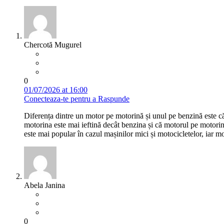
Chercotă Mugurel
0
01/07/2026 at 16:00
Conecteaza-te pentru a Raspunde
Diferența dintre un motor pe motorină și unul pe benzină este că
motorina este mai ieftină decât benzina și că motorul pe motori
este mai popular în cazul mașinilor mici și motocicletelor, iar m
Abela Janina
0