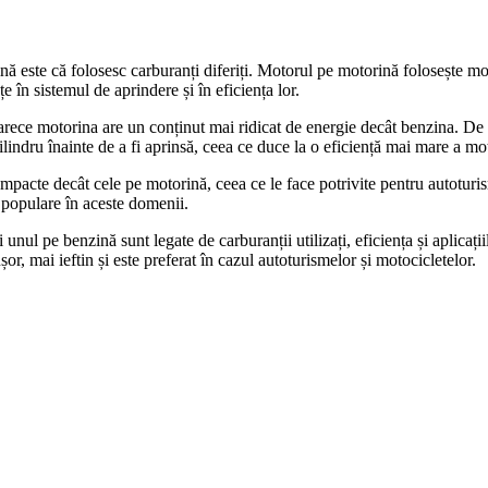
nă este că folosesc carburanți diferiți. Motorul pe motorină folosește m
e în sistemul de aprindere și în eficiența lor.
arece motorina are un conținut mai ridicat de energie decât benzina. De
indru înainte de a fi aprinsă, ceea ce duce la o eficiență mai mare a mo
pacte decât cele pe motorină, ceea ce le face potrivite pentru autoturism
 populare în aceste domenii.
unul pe benzină sunt legate de carburanții utilizați, eficiența și aplicații
r, mai ieftin și este preferat în cazul autoturismelor și motocicletelor.