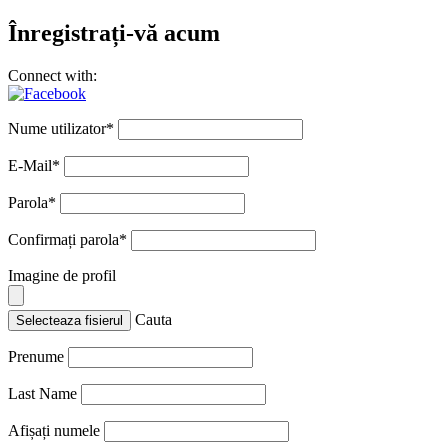
Înregistrați-vă acum
Connect with:
Nume utilizator
*
E-Mail
*
Parola
*
Confirmați parola
*
Imagine de profil
Cauta
Selecteaza fisierul
Prenume
Last Name
Afișați numele