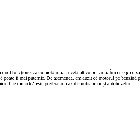
 unul funcționează cu motorină, iar celălalt cu benzină. Îmi este greu să
nă poate fi mai puternic. De asemenea, am auzit că motorul pe benzină p
otorul pe motorină este preferat în cazul camioanelor și autobuzelor.