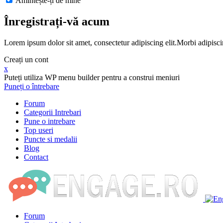
Amintește-ți de mine
Înregistrați-vă acum
Lorem ipsum dolor sit amet, consectetur adipiscing elit.Morbi adipisci
Creați un cont
x
Puteți utiliza WP menu builder pentru a construi meniuri
Puneți o întrebare
Forum
Categorii Intrebari
Pune o intrebare
Top useri
Puncte si medalii
Blog
Contact
Forum