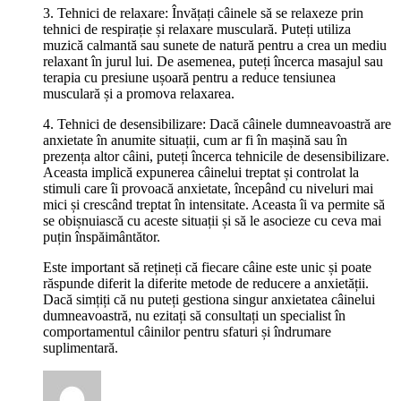
3. Tehnici de relaxare: Învățați câinele să se relaxeze prin
tehnici de respirație și relaxare musculară. Puteți utiliza
muzică calmantă sau sunete de natură pentru a crea un mediu
relaxant în jurul lui. De asemenea, puteți încerca masajul sau
terapia cu presiune ușoară pentru a reduce tensiunea
musculară și a promova relaxarea.
4. Tehnici de desensibilizare: Dacă câinele dumneavoastră are
anxietate în anumite situații, cum ar fi în mașină sau în
prezența altor câini, puteți încerca tehnicile de desensibilizare.
Aceasta implică expunerea câinelui treptat și controlat la
stimuli care îi provoacă anxietate, începând cu niveluri mai
mici și crescând treptat în intensitate. Aceasta îi va permite să
se obișnuiască cu aceste situații și să le asocieze cu ceva mai
puțin înspăimântător.
Este important să rețineți că fiecare câine este unic și poate
răspunde diferit la diferite metode de reducere a anxietății.
Dacă simțiți că nu puteți gestiona singur anxietatea câinelui
dumneavoastră, nu ezitați să consultați un specialist în
comportamentul câinilor pentru sfaturi și îndrumare
suplimentară.