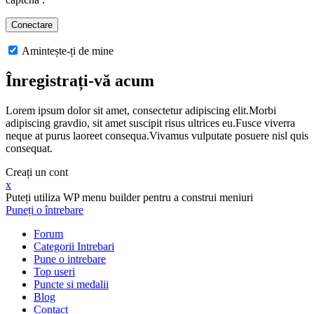
Amintește-ți de mine
Înregistrați-vă acum
Lorem ipsum dolor sit amet, consectetur adipiscing elit.Morbi
adipiscing gravdio, sit amet suscipit risus ultrices eu.Fusce viverra
neque at purus laoreet consequa.Vivamus vulputate posuere nisl quis
consequat.
Creați un cont
x
Puteți utiliza WP menu builder pentru a construi meniuri
Puneți o întrebare
Forum
Categorii Intrebari
Pune o intrebare
Top useri
Puncte si medalii
Blog
Contact