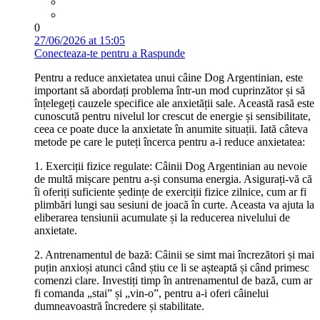
0
27/06/2026 at 15:05
Conecteaza-te pentru a Raspunde
Pentru a reduce anxietatea unui câine Dog Argentinian, este
important să abordați problema într-un mod cuprinzător și să
înțelegeți cauzele specifice ale anxietății sale. Această rasă este
cunoscută pentru nivelul lor crescut de energie și sensibilitate,
ceea ce poate duce la anxietate în anumite situații. Iată câteva
metode pe care le puteți încerca pentru a-i reduce anxietatea:
1. Exerciții fizice regulate: Câinii Dog Argentinian au nevoie
de multă mișcare pentru a-și consuma energia. Asigurați-vă că
îi oferiți suficiente ședințe de exerciții fizice zilnice, cum ar fi
plimbări lungi sau sesiuni de joacă în curte. Aceasta va ajuta la
eliberarea tensiunii acumulate și la reducerea nivelului de
anxietate.
2. Antrenamentul de bază: Câinii se simt mai încrezători și mai
puțin anxioși atunci când știu ce li se așteaptă și când primesc
comenzi clare. Investiți timp în antrenamentul de bază, cum ar
fi comanda „stai” și „vin-o”, pentru a-i oferi câinelui
dumneavoastră încredere și stabilitate.