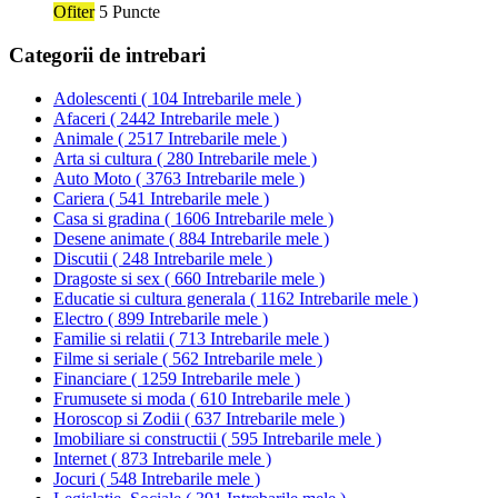
Ofiter
5 Puncte
Categorii de intrebari
Adolescenti
(
104 Intrebarile mele
)
Afaceri
(
2442 Intrebarile mele
)
Animale
(
2517 Intrebarile mele
)
Arta si cultura
(
280 Intrebarile mele
)
Auto Moto
(
3763 Intrebarile mele
)
Cariera
(
541 Intrebarile mele
)
Casa si gradina
(
1606 Intrebarile mele
)
Desene animate
(
884 Intrebarile mele
)
Discutii
(
248 Intrebarile mele
)
Dragoste si sex
(
660 Intrebarile mele
)
Educatie si cultura generala
(
1162 Intrebarile mele
)
Electro
(
899 Intrebarile mele
)
Familie si relatii
(
713 Intrebarile mele
)
Filme si seriale
(
562 Intrebarile mele
)
Financiare
(
1259 Intrebarile mele
)
Frumusete si moda
(
610 Intrebarile mele
)
Horoscop si Zodii
(
637 Intrebarile mele
)
Imobiliare si constructii
(
595 Intrebarile mele
)
Internet
(
873 Intrebarile mele
)
Jocuri
(
548 Intrebarile mele
)