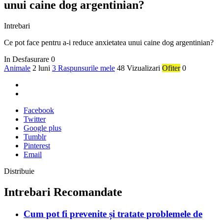
unui caine dog argentinian?
Intrebari
Ce pot face pentru a-i reduce anxietatea unui caine dog argentinian?
In Desfasurare
0
Animale
2 luni
3 Raspunsurile mele
48 Vizualizari
Ofiter
0
Facebook
Twitter
Google plus
Tumblr
Pinterest
Email
Distribuie
Intrebari Recomandate
Cum pot fi prevenite și tratate problemele de