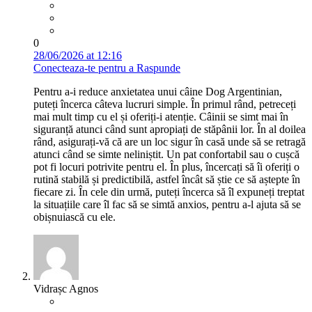
0
28/06/2026 at 12:16
Conecteaza-te pentru a Raspunde
Pentru a-i reduce anxietatea unui câine Dog Argentinian,
puteți încerca câteva lucruri simple. În primul rând, petreceți
mai mult timp cu el și oferiți-i atenție. Câinii se simt mai în
siguranță atunci când sunt apropiați de stăpânii lor. În al doilea
rând, asigurați-vă că are un loc sigur în casă unde să se retragă
atunci când se simte neliniștit. Un pat confortabil sau o cușcă
pot fi locuri potrivite pentru el. În plus, încercați să îi oferiți o
rutină stabilă și predictibilă, astfel încât să știe ce să aștepte în
fiecare zi. În cele din urmă, puteți încerca să îl expuneți treptat
la situațiile care îl fac să se simtă anxios, pentru a-l ajuta să se
obișnuiască cu ele.
Vidrașc Agnos