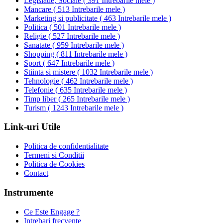
Legislatie, Sociale
(
391 Intrebarile mele
)
Mancare
(
513 Intrebarile mele
)
Marketing si publicitate
(
463 Intrebarile mele
)
Politica
(
501 Intrebarile mele
)
Religie
(
527 Intrebarile mele
)
Sanatate
(
959 Intrebarile mele
)
Shopping
(
811 Intrebarile mele
)
Sport
(
647 Intrebarile mele
)
Stiinta si mistere
(
1032 Intrebarile mele
)
Tehnologie
(
462 Intrebarile mele
)
Telefonie
(
635 Intrebarile mele
)
Timp liber
(
265 Intrebarile mele
)
Turism
(
1243 Intrebarile mele
)
Link-uri Utile
Politica de confidentialitate
Termeni si Conditii
Politica de Cookies
Contact
Instrumente
Ce Este Engage ?
Intrebari frecvente