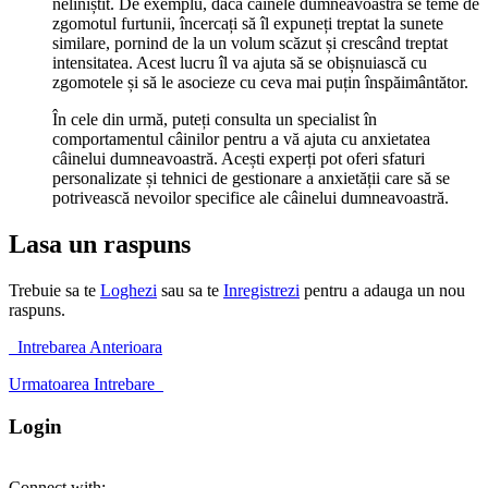
neliniștit. De exemplu, dacă câinele dumneavoastră se teme de
zgomotul furtunii, încercați să îl expuneți treptat la sunete
similare, pornind de la un volum scăzut și crescând treptat
intensitatea. Acest lucru îl va ajuta să se obișnuiască cu
zgomotele și să le asocieze cu ceva mai puțin înspăimântător.
În cele din urmă, puteți consulta un specialist în
comportamentul câinilor pentru a vă ajuta cu anxietatea
câinelui dumneavoastră. Acești experți pot oferi sfaturi
personalizate și tehnici de gestionare a anxietății care să se
potrivească nevoilor specifice ale câinelui dumneavoastră.
Lasa un raspuns
Trebuie sa te
Loghezi
sau sa te
Inregistrezi
pentru a adauga un nou
raspuns.
Intrebarea Anterioara
Urmatoarea Intrebare
Login
Connect with: