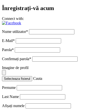
Înregistrați-vă acum
Connect with:
Nume utilizator
*
E-Mail
*
Parola
*
Confirmați parola
*
Imagine de profil
Cauta
Selecteaza fisierul
Prenume
Last Name
Afișați numele