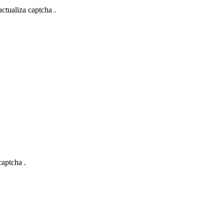
actualiza captcha .
captcha .