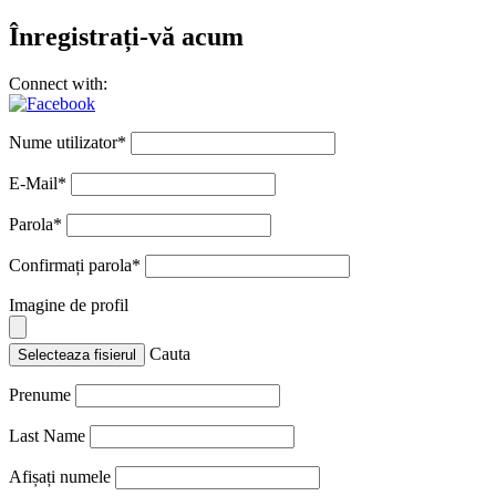
Înregistrați-vă acum
Connect with:
Nume utilizator
*
E-Mail
*
Parola
*
Confirmați parola
*
Imagine de profil
Cauta
Selecteaza fisierul
Prenume
Last Name
Afișați numele