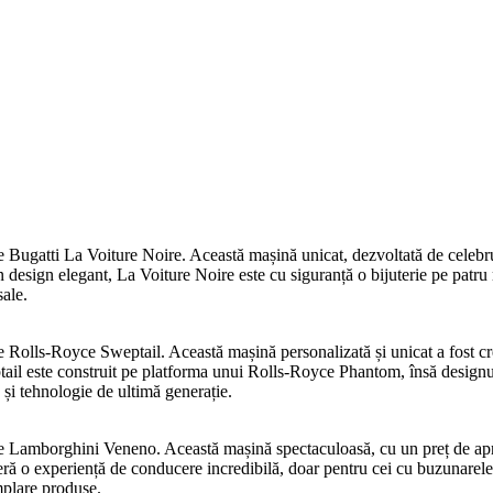
Bugatti La Voiture Noire. Această mașină unicat, dezvoltată de celebrul
 design elegant, La Voiture Noire este cu siguranță o bijuterie pe patru r
sale.
olls-Royce Sweptail. Această mașină personalizată și unicat a fost crea
ail este construit pe platforma unui Rolls-Royce Phantom, însă designul s
 și tehnologie de ultimă generație.
 Lamborghini Veneno. Această mașină spectaculoasă, cu un preț de apro
ră o experiență de conducere incredibilă, doar pentru cei cu buzunarele 
mplare produse.