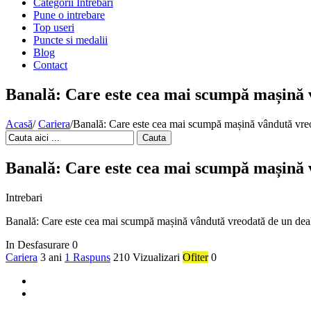
Categorii Intrebari
Pune o intrebare
Top useri
Puncte si medalii
Blog
Contact
Banală: Care este cea mai scumpă mașină 
Acasă
/
Cariera
/
Banală: Care este cea mai scumpă mașină vândută vreo
Cauta
Banală: Care este cea mai scumpă mașină 
Intrebari
Banală: Care este cea mai scumpă mașină vândută vreodată de un dea
In Desfasurare
0
Cariera
3 ani
1 Raspuns
210 Vizualizari
Ofiter
0