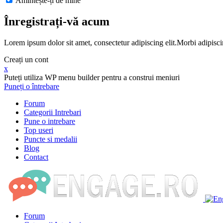
Amintește-ți de mine
Înregistrați-vă acum
Lorem ipsum dolor sit amet, consectetur adipiscing elit.Morbi adipisci
Creați un cont
x
Puteți utiliza WP menu builder pentru a construi meniuri
Puneți o întrebare
Forum
Categorii Intrebari
Pune o intrebare
Top useri
Puncte si medalii
Blog
Contact
Forum