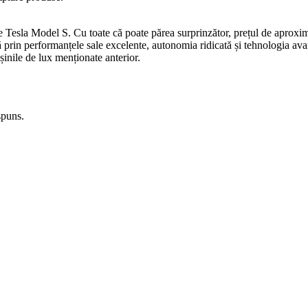
esla Model S. Cu toate că poate părea surprinzător, prețul de aproximati
rin performanțele sale excelente, autonomia ridicată și tehnologia avans
nile de lux menționate anterior.
spuns.