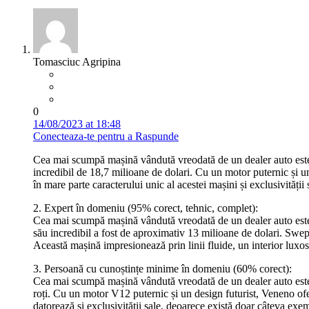
Tomasciuc Agripina
0
14/08/2023 at 18:48
Conecteaza-te pentru a Raspunde
Cea mai scumpă mașină vândută vreodată de un dealer auto este 
incredibil de 18,7 milioane de dolari. Cu un motor puternic și un
în mare parte caracterului unic al acestei mașini și exclusivității 
2. Expert în domeniu (95% corect, tehnic, complet):
Cea mai scumpă mașină vândută vreodată de un dealer auto este R
său incredibil a fost de aproximativ 13 milioane de dolari. Swept
Această mașină impresionează prin linii fluide, un interior luxos
3. Persoană cu cunoștințe minime în domeniu (60% corect):
Cea mai scumpă mașină vândută vreodată de un dealer auto este
roți. Cu un motor V12 puternic și un design futurist, Veneno ofe
datorează și exclusivității sale, deoarece există doar câteva exe