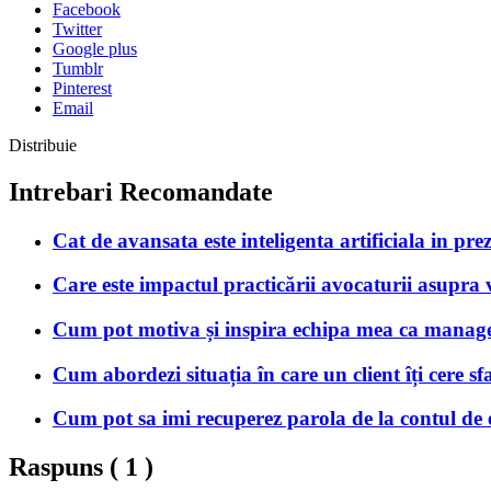
Facebook
Twitter
Google plus
Tumblr
Pinterest
Email
Distribuie
Intrebari Recomandate
Cat de avansata este inteligenta artificiala in pre
Care este impactul practicării avocaturii asupra vi
Cum pot motiva și inspira echipa mea ca manag
Cum abordezi situația în care un client îți cere sf
Cum pot sa imi recuperez parola de la contul de 
Raspuns (
1
)