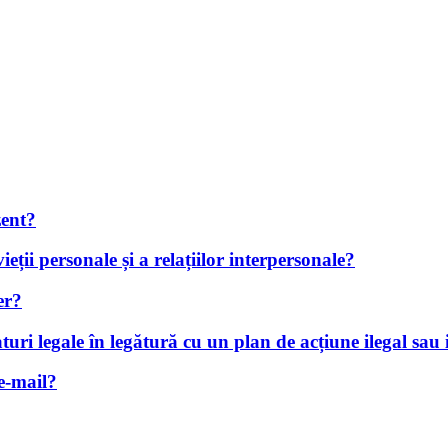
zent?
eții personale și a relațiilor interpersonale?
er?
aturi legale în legătură cu un plan de acțiune ilegal sau
e-mail?