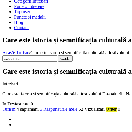
Categorii Intrebari
Pune o intrebare
Top useri
Puncte si medalii
Blog
Contact
Care este istoria și semnificația culturală 
Acasă
/
Turism
/
Care este istoria și semnificația culturală a festivalulu
Cauta
Care este istoria și semnificația culturală 
Intrebari
Care este istoria și semnificația culturală a festivalului Dashain din Ne
In Desfasurare
0
Turism
4 săptămâni
5 Raspunsurile mele
52 Vizualizari
Ofiter
0