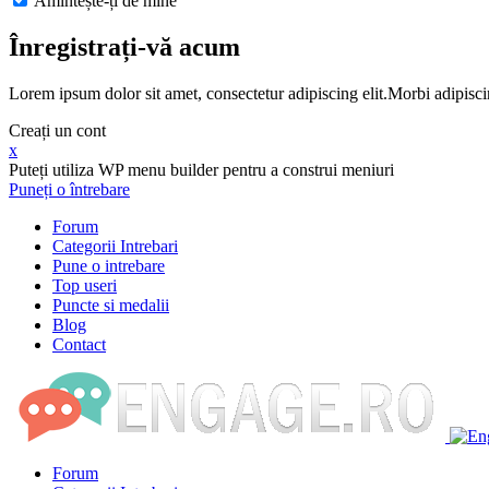
Amintește-ți de mine
Înregistrați-vă acum
Lorem ipsum dolor sit amet, consectetur adipiscing elit.Morbi adipisci
Creați un cont
x
Puteți utiliza WP menu builder pentru a construi meniuri
Puneți o întrebare
Forum
Categorii Intrebari
Pune o intrebare
Top useri
Puncte si medalii
Blog
Contact
Forum