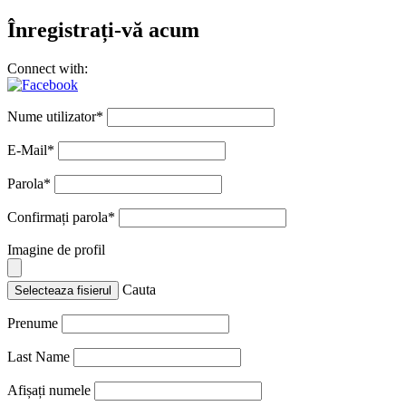
Înregistrați-vă acum
Connect with:
Nume utilizator
*
E-Mail
*
Parola
*
Confirmați parola
*
Imagine de profil
Cauta
Selecteaza fisierul
Prenume
Last Name
Afișați numele