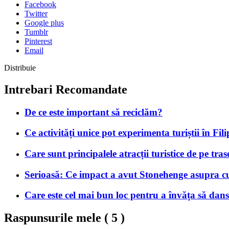
Facebook
Twitter
Google plus
Tumblr
Pinterest
Email
Distribuie
Intrebari Recomandate
De ce este important să reciclăm?
Ce activități unice pot experimenta turiștii în Fil
Care sunt principalele atracții turistice de pe tr
Serioasă: Ce impact a avut Stonehenge asupra cult
Care este cel mai bun loc pentru a învăța să dan
Raspunsurile mele (
5
)