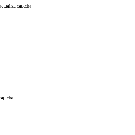
actualiza captcha .
captcha .