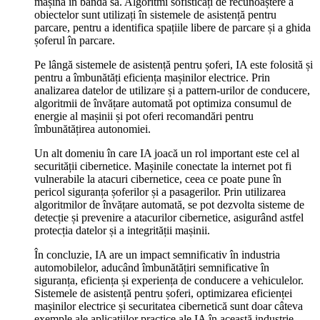
mașina în banda sa. Algoritmi sofisticați de recunoaștere a
obiectelor sunt utilizați în sistemele de asistență pentru
parcare, pentru a identifica spațiile libere de parcare și a ghida
șoferul în parcare.
Pe lângă sistemele de asistență pentru șoferi, IA este folosită și
pentru a îmbunătăți eficiența mașinilor electrice. Prin
analizarea datelor de utilizare și a pattern-urilor de conducere,
algoritmii de învățare automată pot optimiza consumul de
energie al mașinii și pot oferi recomandări pentru
îmbunătățirea autonomiei.
Un alt domeniu în care IA joacă un rol important este cel al
securității cibernetice. Mașinile conectate la internet pot fi
vulnerabile la atacuri cibernetice, ceea ce poate pune în
pericol siguranța șoferilor și a pasagerilor. Prin utilizarea
algoritmilor de învățare automată, se pot dezvolta sisteme de
detecție și prevenire a atacurilor cibernetice, asigurând astfel
protecția datelor și a integrității mașinii.
În concluzie, IA are un impact semnificativ în industria
automobilelor, aducând îmbunătățiri semnificative în
siguranța, eficiența și experiența de conducere a vehiculelor.
Sistemele de asistență pentru șoferi, optimizarea eficienței
mașinilor electrice și securitatea cibernetică sunt doar câteva
exemple ale aplicațiilor practice ale IA în această industrie.