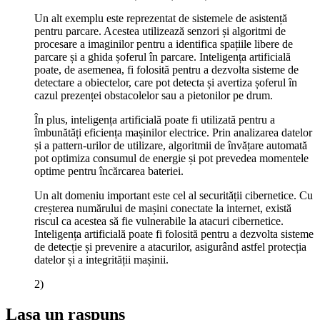
Un alt exemplu este reprezentat de sistemele de asistență
pentru parcare. Acestea utilizează senzori și algoritmi de
procesare a imaginilor pentru a identifica spațiile libere de
parcare și a ghida șoferul în parcare. Inteligența artificială
poate, de asemenea, fi folosită pentru a dezvolta sisteme de
detectare a obiectelor, care pot detecta și avertiza șoferul în
cazul prezenței obstacolelor sau a pietonilor pe drum.
În plus, inteligența artificială poate fi utilizată pentru a
îmbunătăți eficiența mașinilor electrice. Prin analizarea datelor
și a pattern-urilor de utilizare, algoritmii de învățare automată
pot optimiza consumul de energie și pot prevedea momentele
optime pentru încărcarea bateriei.
Un alt domeniu important este cel al securității cibernetice. Cu
creșterea numărului de mașini conectate la internet, există
riscul ca acestea să fie vulnerabile la atacuri cibernetice.
Inteligența artificială poate fi folosită pentru a dezvolta sisteme
de detecție și prevenire a atacurilor, asigurând astfel protecția
datelor și a integrității mașinii.
2)
Lasa un raspuns