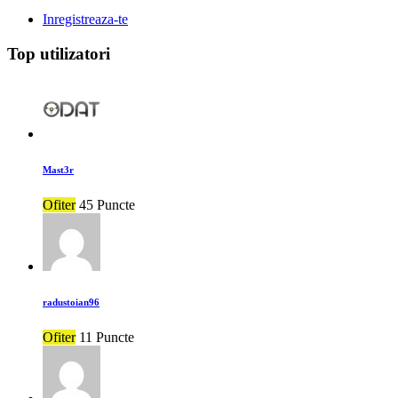
Inregistreaza-te
Top utilizatori
Mast3r
Ofiter
45 Puncte
radustoian96
Ofiter
11 Puncte