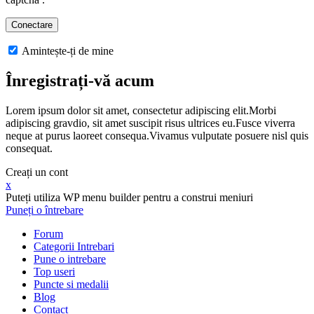
Amintește-ți de mine
Înregistrați-vă acum
Lorem ipsum dolor sit amet, consectetur adipiscing elit.Morbi
adipiscing gravdio, sit amet suscipit risus ultrices eu.Fusce viverra
neque at purus laoreet consequa.Vivamus vulputate posuere nisl quis
consequat.
Creați un cont
x
Puteți utiliza WP menu builder pentru a construi meniuri
Puneți o întrebare
Forum
Categorii Intrebari
Pune o intrebare
Top useri
Puncte si medalii
Blog
Contact