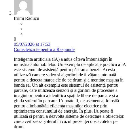
Ifrimi Răducu
0
05/07/2026 at 17:53
Conecteaza-te pentru a Raspunde
Inteligenta artificiala (IA) a adus câteva îmbunătățiri în
industria automobilelor. Un exemplu de aplicație practică a IA
este sistemul de asistență pentru păstrarea benzii. Acesta
utilizează camere video și algoritmi de învățare automată
pentru a detecta marcajele de pe drum și a menține mașina în
banda sa. Un alt exemplu este sistemul de asistență pentru
parcare, care utilizează senzori și algoritmi de procesare a
imaginilor pentru a identifica spațiile libere de parcare și a
ghida șoferul în parcare. IA poate fi, de asemenea, folosită
pentru a îmbunătăți eficiența mașinilor electrice prin
optimizarea consumului de energie. În plus, IA poate fi
utilizată și pentru a dezvolta sisteme de detectare a obiectelor,
care avertizează șoferul în cazul prezenței obstacolelor pe
drum.