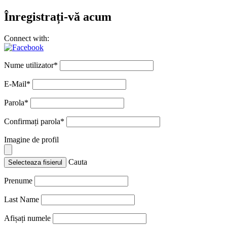
Înregistrați-vă acum
Connect with:
Nume utilizator
*
E-Mail
*
Parola
*
Confirmați parola
*
Imagine de profil
Cauta
Selecteaza fisierul
Prenume
Last Name
Afișați numele