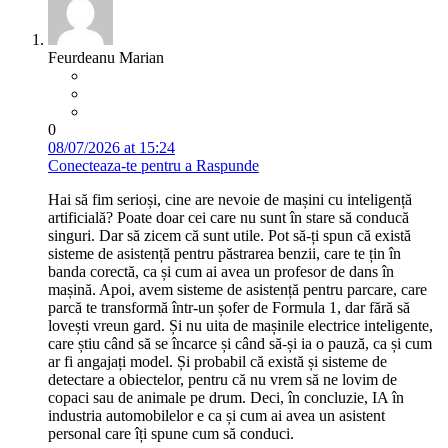
Feurdeanu Marian
0
08/07/2026 at 15:24
Conecteaza-te pentru a Raspunde
Hai să fim serioși, cine are nevoie de mașini cu inteligență
artificială? Poate doar cei care nu sunt în stare să conducă
singuri. Dar să zicem că sunt utile. Pot să-ți spun că există
sisteme de asistență pentru păstrarea benzii, care te țin în
banda corectă, ca și cum ai avea un profesor de dans în
mașină. Apoi, avem sisteme de asistență pentru parcare, care
parcă te transformă într-un șofer de Formula 1, dar fără să
lovești vreun gard. Și nu uita de mașinile electrice inteligente,
care știu când să se încarce și când să-și ia o pauză, ca și cum
ar fi angajați model. Și probabil că există și sisteme de
detectare a obiectelor, pentru că nu vrem să ne lovim de
copaci sau de animale pe drum. Deci, în concluzie, IA în
industria automobilelor e ca și cum ai avea un asistent
personal care îți spune cum să conduci.