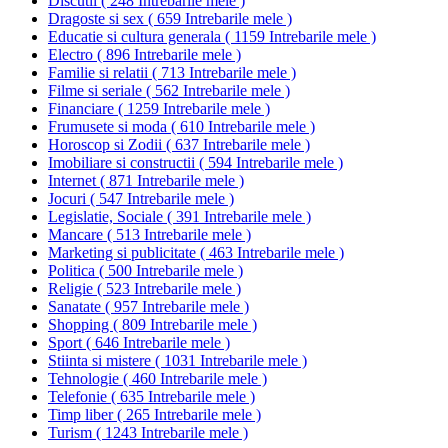
Discutii
(
248 Intrebarile mele
)
Dragoste si sex
(
659 Intrebarile mele
)
Educatie si cultura generala
(
1159 Intrebarile mele
)
Electro
(
896 Intrebarile mele
)
Familie si relatii
(
713 Intrebarile mele
)
Filme si seriale
(
562 Intrebarile mele
)
Financiare
(
1259 Intrebarile mele
)
Frumusete si moda
(
610 Intrebarile mele
)
Horoscop si Zodii
(
637 Intrebarile mele
)
Imobiliare si constructii
(
594 Intrebarile mele
)
Internet
(
871 Intrebarile mele
)
Jocuri
(
547 Intrebarile mele
)
Legislatie, Sociale
(
391 Intrebarile mele
)
Mancare
(
513 Intrebarile mele
)
Marketing si publicitate
(
463 Intrebarile mele
)
Politica
(
500 Intrebarile mele
)
Religie
(
523 Intrebarile mele
)
Sanatate
(
957 Intrebarile mele
)
Shopping
(
809 Intrebarile mele
)
Sport
(
646 Intrebarile mele
)
Stiinta si mistere
(
1031 Intrebarile mele
)
Tehnologie
(
460 Intrebarile mele
)
Telefonie
(
635 Intrebarile mele
)
Timp liber
(
265 Intrebarile mele
)
Turism
(
1243 Intrebarile mele
)