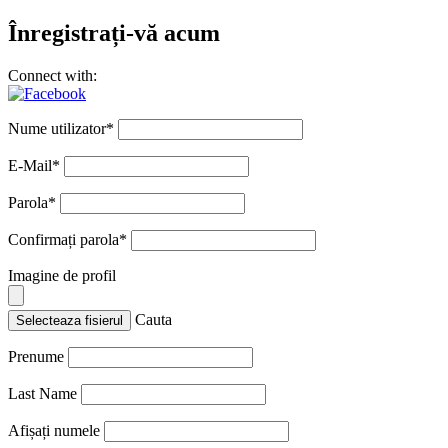
Înregistrați-vă acum
Connect with:
Nume utilizator
*
E-Mail
*
Parola
*
Confirmați parola
*
Imagine de profil
Cauta
Selecteaza fisierul
Prenume
Last Name
Afișați numele