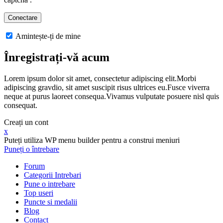
Amintește-ți de mine
Înregistrați-vă acum
Lorem ipsum dolor sit amet, consectetur adipiscing elit.Morbi
adipiscing gravdio, sit amet suscipit risus ultrices eu.Fusce viverra
neque at purus laoreet consequa.Vivamus vulputate posuere nisl quis
consequat.
Creați un cont
x
Puteți utiliza WP menu builder pentru a construi meniuri
Puneți o întrebare
Forum
Categorii Intrebari
Pune o intrebare
Top useri
Puncte si medalii
Blog
Contact