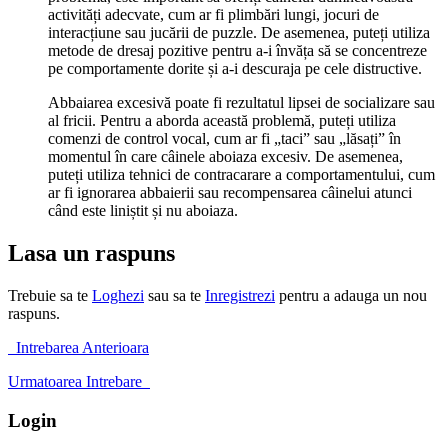
activități adecvate, cum ar fi plimbări lungi, jocuri de
interacțiune sau jucării de puzzle. De asemenea, puteți utiliza
metode de dresaj pozitive pentru a-i învăța să se concentreze
pe comportamente dorite și a-i descuraja pe cele distructive.
Abbaiarea excesivă poate fi rezultatul lipsei de socializare sau
al fricii. Pentru a aborda această problemă, puteți utiliza
comenzi de control vocal, cum ar fi „taci” sau „lăsați” în
momentul în care câinele aboiaza excesiv. De asemenea,
puteți utiliza tehnici de contracarare a comportamentului, cum
ar fi ignorarea abbaierii sau recompensarea câinelui atunci
când este liniștit și nu aboiaza.
Lasa un raspuns
Trebuie sa te
Loghezi
sau sa te
Inregistrezi
pentru a adauga un nou
raspuns.
Intrebarea Anterioara
Urmatoarea Intrebare
Login