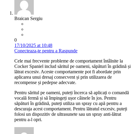
Braican Sergiu
0
17/10/2025 at 10:48
Conecteaza-te pentru a Raspunde
Cele mai frecvente probleme de comportament întâlnite la
Cocker Spaniel includ săritul pe oameni, săpături în grădină și
lătrat excesiv. Aceste comportamente pot fi abordate prin
aplicarea unui dresaj consecvent și prin utilizarea de
recompense și pedepse adecvate.
Pentru săritul pe oameni, puteți încerca să aplicați o comandă
vocală fermă și să împingeți ușor câinele în jos. Pentru
săpături în grădină, puteți utiliza un spray cu apă pentru a
descuraja acest comportament. Pentru lătratul excesiv, puteți
folosi un dispozitiv de ultrasunete sau un spray anti-lătrat
pentru a-l opri.