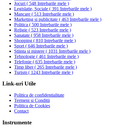
Jocuri
(
548 Intrebarile mele
)
Legislatie, Sociale
(
391 Intrebarile mele
)
Mancare
(
513 Intrebarile mele
)
Marketing si publicitate
(
463 Intrebarile mele
)
Politica
(
500 Intrebarile mele
)
Religie
(
523 Intrebarile mele
)
Sanatate
(
958 Intrebarile mele
)
Shopping
(
810 Intrebarile mele
)
Sport
(
646 Intrebarile mele
)
Stiinta si mistere
(
1031 Intrebarile mele
)
Tehnologie
(
461 Intrebarile mele
)
Telefonie
(
635 Intrebarile mele
)
Timp liber
(
265 Intrebarile mele
)
Turism
(
1243 Intrebarile mele
)
Link-uri Utile
Politica de confidentialitate
Termeni si Conditii
Politica de Cookies
Contact
Instrumente