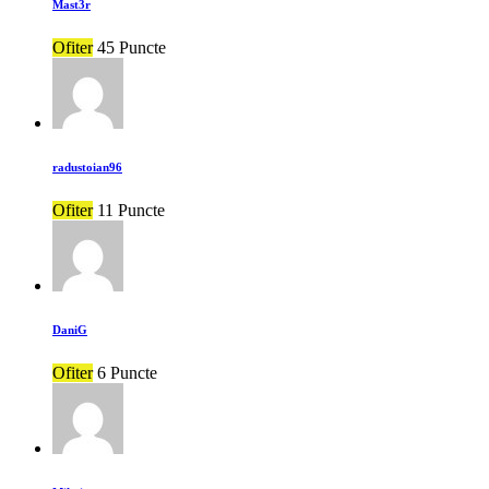
Mast3r
Ofiter
45 Puncte
radustoian96
Ofiter
11 Puncte
DaniG
Ofiter
6 Puncte