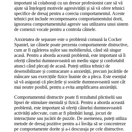
important să colaborați cu un dresor profesionist care să vă
ajute să înțelegeți motivele agresivității și să vă ofere tehnici
specifice de dresaj pentru a corecta comportamentul. Aceste
tehnici pot include recompensarea comportamentului dorit,
ignorarea comportamentului agresiv sau utilizarea unui sistem
de comenzi vocale pentru a controla câinele.
Anxietatea de separare este o problemă comună la Cocker
Spaniel, iar câinele poate prezenta comportamente distructive,
cum ar fi zgârierea ușilor sau mobilierului, când stă singur
acasă. Pentru a aborda această problemă, este important să îi
oferiți câinelui dumneavoastră un mediu sigur și confortabil
atunci când plecați de acasă. Puteți utiliza tehnici de
desensibilizare și contracarare a anxietății, precum jucăriile de
mâncare sau exercițiile fizice înainte de a pleca. Este esențial
să vă asigurați că plecările și sosirile dumneavoastră sunt cât
mai neutre posibil, pentru a evita amplificarea anxietății.
Comportamentul distructiv poate fi rezultatul plictiselii sau
lipsei de stimulare mentală și fizică. Pentru a aborda această
problemă, este important să oferiți câinelui dumneavoastră
activități adecvate, cum ar fi plimbări lungi, jocuri de
interacțiune sau jucării de puzzle. De asemenea, puteți utiliza
metode de dresaj pozitive pentru a-i învăța să se concentreze
pe comportamente dorite și a-i descuraja pe cele distructive.