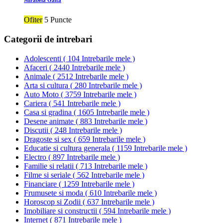
Mirabela Gaita
Ofiter
5 Puncte
Categorii de intrebari
Adolescenti
(
104 Intrebarile mele
)
Afaceri
(
2440 Intrebarile mele
)
Animale
(
2512 Intrebarile mele
)
Arta si cultura
(
280 Intrebarile mele
)
Auto Moto
(
3759 Intrebarile mele
)
Cariera
(
541 Intrebarile mele
)
Casa si gradina
(
1605 Intrebarile mele
)
Desene animate
(
883 Intrebarile mele
)
Discutii
(
248 Intrebarile mele
)
Dragoste si sex
(
659 Intrebarile mele
)
Educatie si cultura generala
(
1159 Intrebarile mele
)
Electro
(
897 Intrebarile mele
)
Familie si relatii
(
713 Intrebarile mele
)
Filme si seriale
(
562 Intrebarile mele
)
Financiare
(
1259 Intrebarile mele
)
Frumusete si moda
(
610 Intrebarile mele
)
Horoscop si Zodii
(
637 Intrebarile mele
)
Imobiliare si constructii
(
594 Intrebarile mele
)
Internet
(
871 Intrebarile mele
)