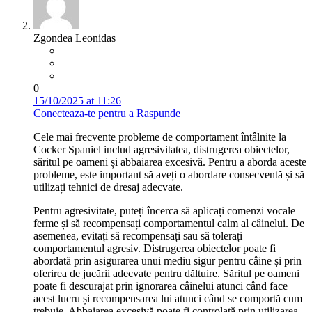
Zgondea Leonidas
0
15/10/2025 at 11:26
Conecteaza-te pentru a Raspunde
Cele mai frecvente probleme de comportament întâlnite la
Cocker Spaniel includ agresivitatea, distrugerea obiectelor,
săritul pe oameni și abbaiarea excesivă. Pentru a aborda aceste
probleme, este important să aveți o abordare consecventă și să
utilizați tehnici de dresaj adecvate.
Pentru agresivitate, puteți încerca să aplicați comenzi vocale
ferme și să recompensați comportamentul calm al câinelui. De
asemenea, evitați să recompensați sau să tolerați
comportamentul agresiv. Distrugerea obiectelor poate fi
abordată prin asigurarea unui mediu sigur pentru câine și prin
oferirea de jucării adecvate pentru dăltuire. Săritul pe oameni
poate fi descurajat prin ignorarea câinelui atunci când face
acest lucru și recompensarea lui atunci când se comportă cum
trebuie. Abbaiarea excesivă poate fi controlată prin utilizarea