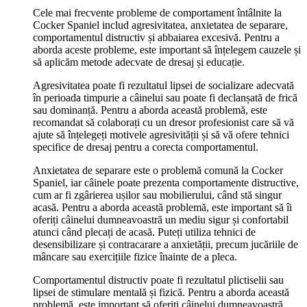
Cele mai frecvente probleme de comportament întâlnite la
Cocker Spaniel includ agresivitatea, anxietatea de separare,
comportamentul distructiv și abbaiarea excesivă. Pentru a
aborda aceste probleme, este important să înțelegem cauzele și
să aplicăm metode adecvate de dresaj și educație.
Agresivitatea poate fi rezultatul lipsei de socializare adecvată
în perioada timpurie a câinelui sau poate fi declanșată de frică
sau dominanță. Pentru a aborda această problemă, este
recomandat să colaborați cu un dresor profesionist care să vă
ajute să înțelegeți motivele agresivității și să vă ofere tehnici
specifice de dresaj pentru a corecta comportamentul.
Anxietatea de separare este o problemă comună la Cocker
Spaniel, iar câinele poate prezenta comportamente distructive,
cum ar fi zgârierea ușilor sau mobilierului, când stă singur
acasă. Pentru a aborda această problemă, este important să îi
oferiți câinelui dumneavoastră un mediu sigur și confortabil
atunci când plecați de acasă. Puteți utiliza tehnici de
desensibilizare și contracarare a anxietății, precum jucăriile de
mâncare sau exercițiile fizice înainte de a pleca.
Comportamentul distructiv poate fi rezultatul plictiselii sau
lipsei de stimulare mentală și fizică. Pentru a aborda această
problemă, este important să oferiți câinelui dumneavoastră