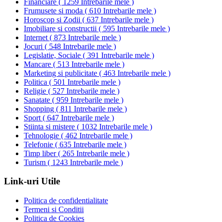
Financiare
(
1259 Intrebarile mele
)
Frumusete si moda
(
610 Intrebarile mele
)
Horoscop si Zodii
(
637 Intrebarile mele
)
Imobiliare si constructii
(
595 Intrebarile mele
)
Internet
(
873 Intrebarile mele
)
Jocuri
(
548 Intrebarile mele
)
Legislatie, Sociale
(
391 Intrebarile mele
)
Mancare
(
513 Intrebarile mele
)
Marketing si publicitate
(
463 Intrebarile mele
)
Politica
(
501 Intrebarile mele
)
Religie
(
527 Intrebarile mele
)
Sanatate
(
959 Intrebarile mele
)
Shopping
(
811 Intrebarile mele
)
Sport
(
647 Intrebarile mele
)
Stiinta si mistere
(
1032 Intrebarile mele
)
Tehnologie
(
462 Intrebarile mele
)
Telefonie
(
635 Intrebarile mele
)
Timp liber
(
265 Intrebarile mele
)
Turism
(
1243 Intrebarile mele
)
Link-uri Utile
Politica de confidentialitate
Termeni si Conditii
Politica de Cookies