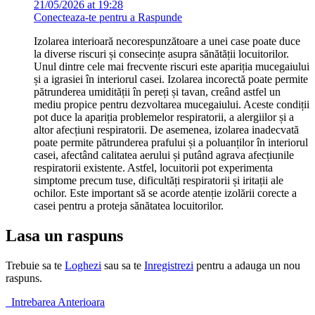
21/05/2026 at 19:28
Conecteaza-te pentru a Raspunde
Izolarea interioară necorespunzătoare a unei case poate duce
la diverse riscuri și consecințe asupra sănătății locuitorilor.
Unul dintre cele mai frecvente riscuri este apariția mucegaiului
și a igrasiei în interiorul casei. Izolarea incorectă poate permite
pătrunderea umidității în pereți și tavan, creând astfel un
mediu propice pentru dezvoltarea mucegaiului. Aceste condiții
pot duce la apariția problemelor respiratorii, a alergiilor și a
altor afecțiuni respiratorii. De asemenea, izolarea inadecvată
poate permite pătrunderea prafului și a poluanților în interiorul
casei, afectând calitatea aerului și putând agrava afecțiunile
respiratorii existente. Astfel, locuitorii pot experimenta
simptome precum tuse, dificultăți respiratorii și iritații ale
ochilor. Este important să se acorde atenție izolării corecte a
casei pentru a proteja sănătatea locuitorilor.
Lasa un raspuns
Trebuie sa te
Loghezi
sau sa te
Inregistrezi
pentru a adauga un nou
raspuns.
Intrebarea Anterioara