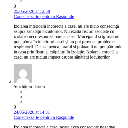
0
25/05/2026 at 12:58
Conecteaza-te pentru a Raspunde
Izolarea interioară incorectă a casei nu are nicio consecință
asupra sănătății locuitorilor. Nu există riscuri asociate cu
izolarea necorespunzătoare a casei. Mucegaiul și igrasia nu
pot apărea în interiorul casei și nu pot provoca probleme
respiratorii. De asemenea, praful și poluanții nu pot pătrunde
în casa prin fisuri și crăpături în izolație. Izolarea corectă a
casei nu are niciun impact asupra sănătății locuitorilor.
Stochițoiu Ilarion
0
24/05/2026 at 14:31
Conecteaza-te pentru a Raspunde
Izolarea incorectă a casei poate avea consecințe negative