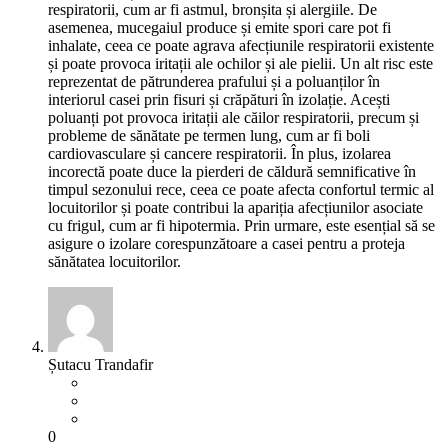
respiratorii, cum ar fi astmul, bronșita și alergiile. De
asemenea, mucegaiul produce și emite spori care pot fi
inhalate, ceea ce poate agrava afecțiunile respiratorii existente
și poate provoca iritații ale ochilor și ale pielii. Un alt risc este
reprezentat de pătrunderea prafului și a poluanților în
interiorul casei prin fisuri și crăpături în izolație. Acești
poluanți pot provoca iritații ale căilor respiratorii, precum și
probleme de sănătate pe termen lung, cum ar fi boli
cardiovasculare și cancere respiratorii. În plus, izolarea
incorectă poate duce la pierderi de căldură semnificative în
timpul sezonului rece, ceea ce poate afecta confortul termic al
locuitorilor și poate contribui la apariția afecțiunilor asociate
cu frigul, cum ar fi hipotermia. Prin urmare, este esențial să se
asigure o izolare corespunzătoare a casei pentru a proteja
sănătatea locuitorilor.
Șutacu Trandafir
0