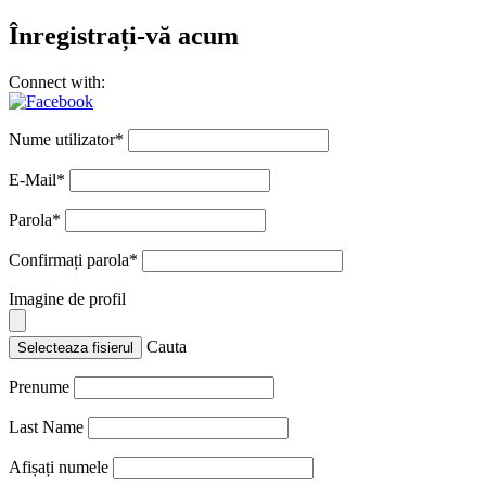
Înregistrați-vă acum
Connect with:
Nume utilizator
*
E-Mail
*
Parola
*
Confirmați parola
*
Imagine de profil
Cauta
Selecteaza fisierul
Prenume
Last Name
Afișați numele