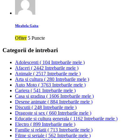
Mirabela Gaita
Ofiter
5 Puncte
Categorii de intrebari
Adolescenti
(
104 Intrebarile mele
)
Afaceri
(
2442 Intrebarile mele
)
Animale
(
2517 Intrebarile mele
)
Arta si cultura
(
280 Intrebarile mele
)
Auto Moto
(
3763 Intrebarile mele
)
Cariera
(
541 Intrebarile mele
)
Casa si gradina
(
1606 Intrebarile mele
)
Desene animate
(
884 Intrebarile mele
)
Discutii
(
248 Intrebarile mele
)
Dragoste si sex
(
660 Intrebarile mele
)
Educatie si cultura generala
(
1162 Intrebarile mele
)
Electro
(
899 Intrebarile mele
)
Familie si relatii
(
713 Intrebarile mele
)
Filme si seriale
(
562 Intrebarile mele
)