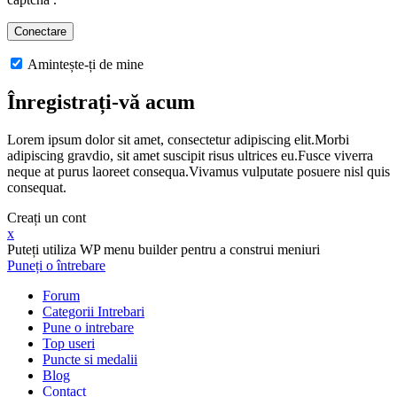
Amintește-ți de mine
Înregistrați-vă acum
Lorem ipsum dolor sit amet, consectetur adipiscing elit.Morbi
adipiscing gravdio, sit amet suscipit risus ultrices eu.Fusce viverra
neque at purus laoreet consequa.Vivamus vulputate posuere nisl quis
consequat.
Creați un cont
x
Puteți utiliza WP menu builder pentru a construi meniuri
Puneți o întrebare
Forum
Categorii Intrebari
Pune o intrebare
Top useri
Puncte si medalii
Blog
Contact