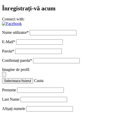
Înregistrați-vă acum
Connect with:
Nume utilizator
*
E-Mail
*
Parola
*
Confirmați parola
*
Imagine de profil
Cauta
Selecteaza fisierul
Prenume
Last Name
Afișați numele