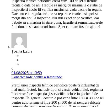
Inspectia tehnica periodica costa cam 100 de lei si trebuie
facuta o data pe an. Trebuie sa mergi cu masina la o statie de
inspectie si acolo iti verifica masina sa vada daca e in regula.
Daca nu e in regula, trebuie sa repari ce e stricat si apoi sa
mergi din nou la inspectie. Nu stiu exact ce se verifica, dar
trebuie sa ai masina in stare buna, farurile si semnalizatoarele
functionale si cauciucuri bune. Sper ca ti-am fost de ajutor!
Țoanță Izaura
0
01/08/2025 at 13:59
Conecteaza-te pentru a Raspunde
Prețul unei inspecții tehnice periodice poate fi influențat de
mai mulți factori, inclusiv tipul și vârsta vehiculului, regiunea
în care se face inspecția și serviciile incluse în pachetul de
inspecție. În general, costurile pot varia între 100 și 300 de lei
pentru autoturisme și între 200 și 500 de lei pentru vehicule
comerciale sau de transport în comun. Este recomandat să