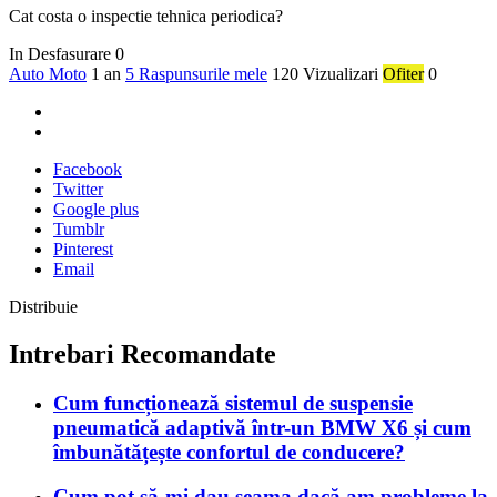
Cat costa o inspectie tehnica periodica?
In Desfasurare
0
Auto Moto
1 an
5 Raspunsurile mele
120 Vizualizari
Ofiter
0
Facebook
Twitter
Google plus
Tumblr
Pinterest
Email
Distribuie
Intrebari Recomandate
Cum funcționează sistemul de suspensie
pneumatică adaptivă într-un BMW X6 și cum
îmbunătățește confortul de conducere?
Cum pot să-mi dau seama dacă am probleme la