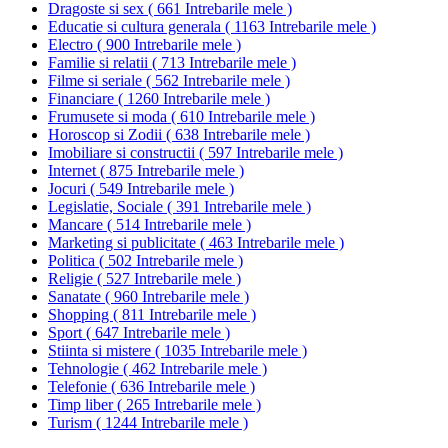
Dragoste si sex
(
661 Intrebarile mele
)
Educatie si cultura generala
(
1163 Intrebarile mele
)
Electro
(
900 Intrebarile mele
)
Familie si relatii
(
713 Intrebarile mele
)
Filme si seriale
(
562 Intrebarile mele
)
Financiare
(
1260 Intrebarile mele
)
Frumusete si moda
(
610 Intrebarile mele
)
Horoscop si Zodii
(
638 Intrebarile mele
)
Imobiliare si constructii
(
597 Intrebarile mele
)
Internet
(
875 Intrebarile mele
)
Jocuri
(
549 Intrebarile mele
)
Legislatie, Sociale
(
391 Intrebarile mele
)
Mancare
(
514 Intrebarile mele
)
Marketing si publicitate
(
463 Intrebarile mele
)
Politica
(
502 Intrebarile mele
)
Religie
(
527 Intrebarile mele
)
Sanatate
(
960 Intrebarile mele
)
Shopping
(
811 Intrebarile mele
)
Sport
(
647 Intrebarile mele
)
Stiinta si mistere
(
1035 Intrebarile mele
)
Tehnologie
(
462 Intrebarile mele
)
Telefonie
(
636 Intrebarile mele
)
Timp liber
(
265 Intrebarile mele
)
Turism
(
1244 Intrebarile mele
)