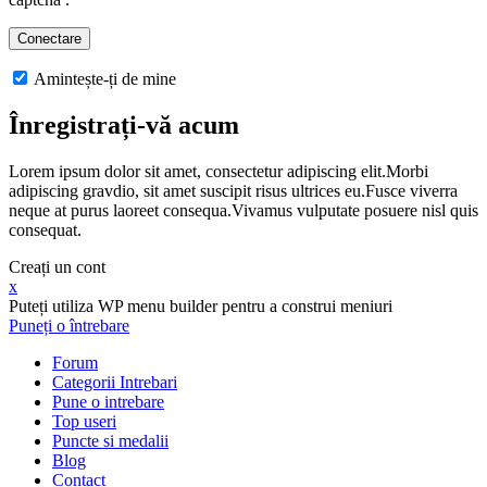
Amintește-ți de mine
Înregistrați-vă acum
Lorem ipsum dolor sit amet, consectetur adipiscing elit.Morbi
adipiscing gravdio, sit amet suscipit risus ultrices eu.Fusce viverra
neque at purus laoreet consequa.Vivamus vulputate posuere nisl quis
consequat.
Creați un cont
x
Puteți utiliza WP menu builder pentru a construi meniuri
Puneți o întrebare
Forum
Categorii Intrebari
Pune o intrebare
Top useri
Puncte si medalii
Blog
Contact