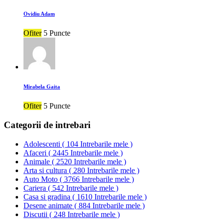
Ovidiu Adam
Ofiter
5 Puncte
Mirabela Gaita
Ofiter
5 Puncte
Categorii de intrebari
Adolescenti
(
104 Intrebarile mele
)
Afaceri
(
2445 Intrebarile mele
)
Animale
(
2520 Intrebarile mele
)
Arta si cultura
(
280 Intrebarile mele
)
Auto Moto
(
3766 Intrebarile mele
)
Cariera
(
542 Intrebarile mele
)
Casa si gradina
(
1610 Intrebarile mele
)
Desene animate
(
884 Intrebarile mele
)
Discutii
(
248 Intrebarile mele
)