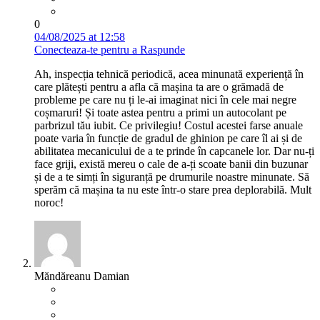
0
04/08/2025 at 12:58
Conecteaza-te pentru a Raspunde
Ah, inspecția tehnică periodică, acea minunată experiență în
care plătești pentru a afla că mașina ta are o grămadă de
probleme pe care nu ți le-ai imaginat nici în cele mai negre
coșmaruri! Și toate astea pentru a primi un autocolant pe
parbrizul tău iubit. Ce privilegiu! Costul acestei farse anuale
poate varia în funcție de gradul de ghinion pe care îl ai și de
abilitatea mecanicului de a te prinde în capcanele lor. Dar nu-ți
face griji, există mereu o cale de a-ți scoate banii din buzunar
și de a te simți în siguranță pe drumurile noastre minunate. Să
sperăm că mașina ta nu este într-o stare prea deplorabilă. Mult
noroc!
Măndăreanu Damian