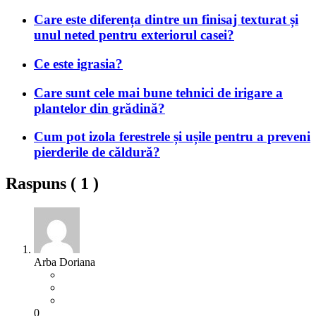
Care este diferența dintre un finisaj texturat și
unul neted pentru exteriorul casei?
Ce este igrasia?
Care sunt cele mai bune tehnici de irigare a
plantelor din grădină?
Cum pot izola ferestrele și ușile pentru a preveni
pierderile de căldură?
Raspuns (
1
)
Arba Doriana
0