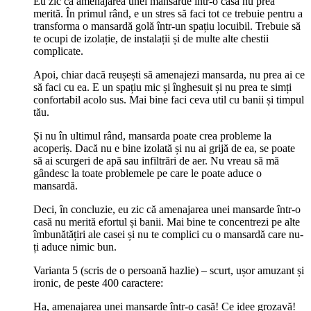
Eu zic că amenajarea unei mansarde într-o casă nu prea
merită. În primul rând, e un stres să faci tot ce trebuie pentru a
transforma o mansardă golă într-un spațiu locuibil. Trebuie să
te ocupi de izolație, de instalații și de multe alte chestii
complicate.
Apoi, chiar dacă reușești să amenajezi mansarda, nu prea ai ce
să faci cu ea. E un spațiu mic și înghesuit și nu prea te simți
confortabil acolo sus. Mai bine faci ceva util cu banii și timpul
tău.
Și nu în ultimul rând, mansarda poate crea probleme la
acoperiș. Dacă nu e bine izolată și nu ai grijă de ea, se poate
să ai scurgeri de apă sau infiltrări de aer. Nu vreau să mă
gândesc la toate problemele pe care le poate aduce o
mansardă.
Deci, în concluzie, eu zic că amenajarea unei mansarde într-o
casă nu merită efortul și banii. Mai bine te concentrezi pe alte
îmbunătățiri ale casei și nu te complici cu o mansardă care nu-
ți aduce nimic bun.
Varianta 5 (scris de o persoană hazlie) – scurt, ușor amuzant și
ironic, de peste 400 caractere:
Ha, amenajarea unei mansarde într-o casă! Ce idee grozavă!