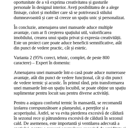
oportunitate de a vă exprima creativitatea și gusturile
personale în designul interior. Aveți posibilitatea de a alege
finisaje, culori și mobilier care să se potrivească stilului
dumneavoastră și care să creeze un spațiu unic și personalizat.
În concluzie, amenajarea unei mansarde aduce multiple
avantaje, cum ar fi creșterea spațiului util, valorificarea
imobilului, crearea unui spațiu privat și expresia creativității.
Este un proiect care poate aduce beneficii semnificative, atât
din punct de vedere practic, cât și estetic.
Varianta 2 (95% corect, tehnic, complet, de peste 800
caractere) – Expert în domeniu:
Amenajarea unei mansarde într-o casă poate aduce numeroase
avantaje, atât din punct de vedere funcțional, cât și din punct
de vedere termic și acustic. În primul rând, prin transformarea
unei mansarde într-un spațiu locuibil, se poate obține un spațiu
suplimentar pentru locuit sau pentru diverse activități.
Pentru a asigura confortul termic în mansardă, se recomandă
izolarea corespunzătoare a planșeului, a pereților și a
acoperișului. Astfel, se va evita pierderea excesivă de căldură
în sezonul rece și pătrunderea excesivă de căldură în sezonul
cald. De asemenea, este importantă și ventilarea adecvată a