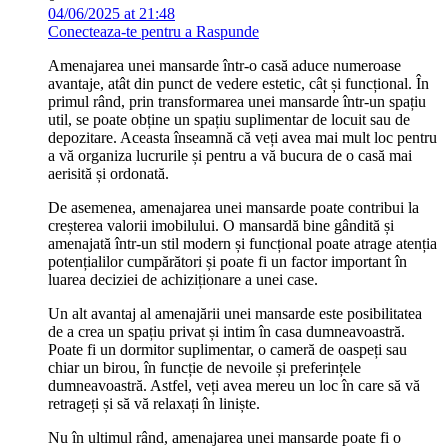
04/06/2025 at 21:48
Conecteaza-te pentru a Raspunde
Amenajarea unei mansarde într-o casă aduce numeroase
avantaje, atât din punct de vedere estetic, cât și funcțional. În
primul rând, prin transformarea unei mansarde într-un spațiu
util, se poate obține un spațiu suplimentar de locuit sau de
depozitare. Aceasta înseamnă că veți avea mai mult loc pentru
a vă organiza lucrurile și pentru a vă bucura de o casă mai
aerisită și ordonată.
De asemenea, amenajarea unei mansarde poate contribui la
creșterea valorii imobilului. O mansardă bine gândită și
amenajată într-un stil modern și funcțional poate atrage atenția
potențialilor cumpărători și poate fi un factor important în
luarea deciziei de achiziționare a unei case.
Un alt avantaj al amenajării unei mansarde este posibilitatea
de a crea un spațiu privat și intim în casa dumneavoastră.
Poate fi un dormitor suplimentar, o cameră de oaspeți sau
chiar un birou, în funcție de nevoile și preferințele
dumneavoastră. Astfel, veți avea mereu un loc în care să vă
retrageți și să vă relaxați în liniște.
Nu în ultimul rând, amenajarea unei mansarde poate fi o