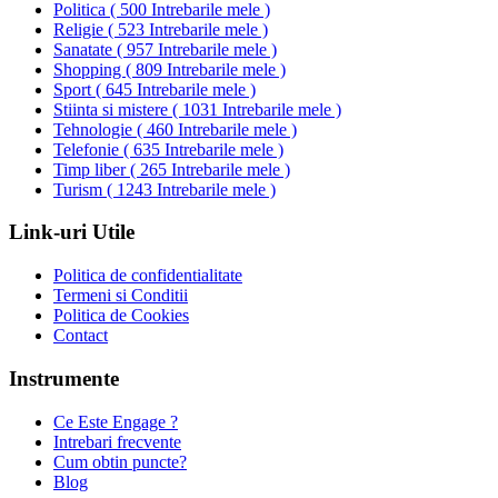
Politica
(
500 Intrebarile mele
)
Religie
(
523 Intrebarile mele
)
Sanatate
(
957 Intrebarile mele
)
Shopping
(
809 Intrebarile mele
)
Sport
(
645 Intrebarile mele
)
Stiinta si mistere
(
1031 Intrebarile mele
)
Tehnologie
(
460 Intrebarile mele
)
Telefonie
(
635 Intrebarile mele
)
Timp liber
(
265 Intrebarile mele
)
Turism
(
1243 Intrebarile mele
)
Link-uri Utile
Politica de confidentialitate
Termeni si Conditii
Politica de Cookies
Contact
Instrumente
Ce Este Engage ?
Intrebari frecvente
Cum obtin puncte?
Blog