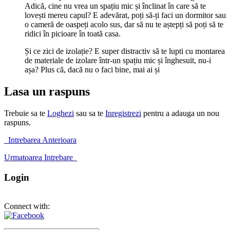
Adică, cine nu vrea un spațiu mic și înclinat în care să te
lovești mereu capul? E adevărat, poți să-ți faci un dormitor sau
o cameră de oaspeți acolo sus, dar să nu te aștepți să poți să te
ridici în picioare în toată casa.
Și ce zici de izolație? E super distractiv să te lupti cu montarea
de materiale de izolare într-un spațiu mic și înghesuit, nu-i
așa? Plus că, dacă nu o faci bine, mai ai și
Lasa un raspuns
Trebuie sa te
Loghezi
sau sa te
Inregistrezi
pentru a adauga un nou
raspuns.
Intrebarea Anterioara
Urmatoarea Intrebare
Login
Connect with: