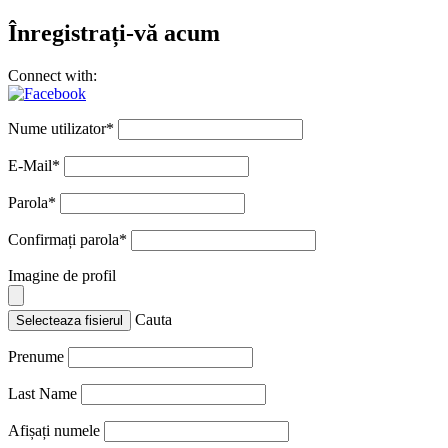
Înregistrați-vă acum
Connect with:
Nume utilizator
*
E-Mail
*
Parola
*
Confirmați parola
*
Imagine de profil
Cauta
Selecteaza fisierul
Prenume
Last Name
Afișați numele