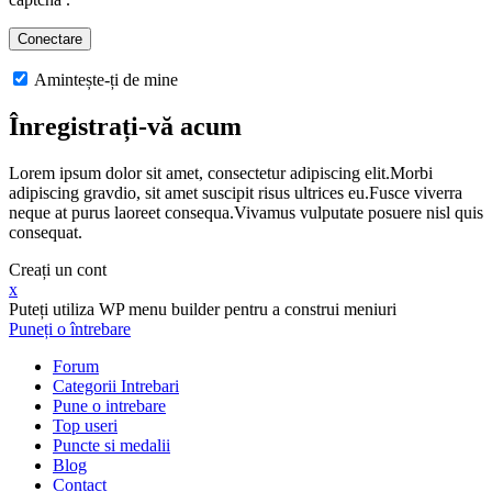
Amintește-ți de mine
Înregistrați-vă acum
Lorem ipsum dolor sit amet, consectetur adipiscing elit.Morbi
adipiscing gravdio, sit amet suscipit risus ultrices eu.Fusce viverra
neque at purus laoreet consequa.Vivamus vulputate posuere nisl quis
consequat.
Creați un cont
x
Puteți utiliza WP menu builder pentru a construi meniuri
Puneți o întrebare
Forum
Categorii Intrebari
Pune o intrebare
Top useri
Puncte si medalii
Blog
Contact