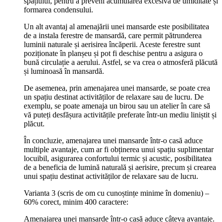
spațiului, pentru a preveni acumularea excesivă de umiditate și
formarea condensului.
Un alt avantaj al amenajării unei mansarde este posibilitatea
de a instala ferestre de mansardă, care permit pătrunderea
luminii naturale și aerisirea încăperii. Aceste ferestre sunt
poziționate în planșeu și pot fi deschise pentru a asigura o
bună circulație a aerului. Astfel, se va crea o atmosferă plăcută
și luminoasă în mansardă.
De asemenea, prin amenajarea unei mansarde, se poate crea
un spațiu destinat activităților de relaxare sau de lucru. De
exemplu, se poate amenaja un birou sau un atelier în care să
vă puteți desfășura activitățile preferate într-un mediu liniștit și
plăcut.
În concluzie, amenajarea unei mansarde într-o casă aduce
multiple avantaje, cum ar fi obținerea unui spațiu suplimentar
locuibil, asigurarea confortului termic și acustic, posibilitatea
de a beneficia de lumină naturală și aerisire, precum și crearea
unui spațiu destinat activităților de relaxare sau de lucru.
Varianta 3 (scris de om cu cunoștințe minime în domeniu) –
60% corect, minim 400 caractere:
Amenajarea unei mansarde într-o casă aduce câteva avantaje.