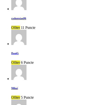
radustoian96
Ofiter
11 Puncte
DaniG
Ofiter
6 Puncte
Mihai
Ofiter
5 Puncte