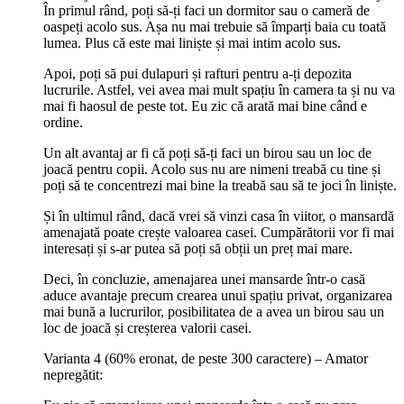
În primul rând, poți să-ți faci un dormitor sau o cameră de
oaspeți acolo sus. Așa nu mai trebuie să împarți baia cu toată
lumea. Plus că este mai liniște și mai intim acolo sus.
Apoi, poți să pui dulapuri și rafturi pentru a-ți depozita
lucrurile. Astfel, vei avea mai mult spațiu în camera ta și nu va
mai fi haosul de peste tot. Eu zic că arată mai bine când e
ordine.
Un alt avantaj ar fi că poți să-ți faci un birou sau un loc de
joacă pentru copii. Acolo sus nu are nimeni treabă cu tine și
poți să te concentrezi mai bine la treabă sau să te joci în liniște.
Și în ultimul rând, dacă vrei să vinzi casa în viitor, o mansardă
amenajată poate crește valoarea casei. Cumpărătorii vor fi mai
interesați și s-ar putea să poți să obții un preț mai mare.
Deci, în concluzie, amenajarea unei mansarde într-o casă
aduce avantaje precum crearea unui spațiu privat, organizarea
mai bună a lucrurilor, posibilitatea de a avea un birou sau un
loc de joacă și creșterea valorii casei.
Varianta 4 (60% eronat, de peste 300 caractere) – Amator
nepregătit: