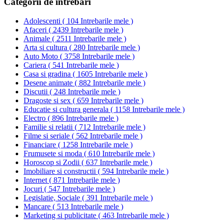
Categorii de intrebari
Adolescenti
(
104 Intrebarile mele
)
Afaceri
(
2439 Intrebarile mele
)
Animale
(
2511 Intrebarile mele
)
Arta si cultura
(
280 Intrebarile mele
)
Auto Moto
(
3758 Intrebarile mele
)
Cariera
(
541 Intrebarile mele
)
Casa si gradina
(
1605 Intrebarile mele
)
Desene animate
(
882 Intrebarile mele
)
Discutii
(
248 Intrebarile mele
)
Dragoste si sex
(
659 Intrebarile mele
)
Educatie si cultura generala
(
1158 Intrebarile mele
)
Electro
(
896 Intrebarile mele
)
Familie si relatii
(
712 Intrebarile mele
)
Filme si seriale
(
562 Intrebarile mele
)
Financiare
(
1258 Intrebarile mele
)
Frumusete si moda
(
610 Intrebarile mele
)
Horoscop si Zodii
(
637 Intrebarile mele
)
Imobiliare si constructii
(
594 Intrebarile mele
)
Internet
(
871 Intrebarile mele
)
Jocuri
(
547 Intrebarile mele
)
Legislatie, Sociale
(
391 Intrebarile mele
)
Mancare
(
513 Intrebarile mele
)
Marketing si publicitate
(
463 Intrebarile mele
)