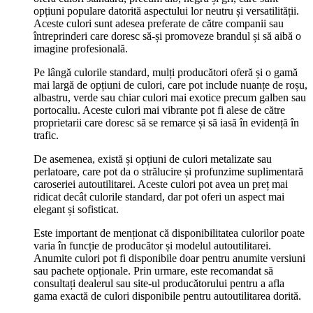
opțiuni populare datorită aspectului lor neutru și versatilității.
Aceste culori sunt adesea preferate de către companii sau
întreprinderi care doresc să-și promoveze brandul și să aibă o
imagine profesională.
Pe lângă culorile standard, mulți producători oferă și o gamă
mai largă de opțiuni de culori, care pot include nuanțe de roșu,
albastru, verde sau chiar culori mai exotice precum galben sau
portocaliu. Aceste culori mai vibrante pot fi alese de către
proprietarii care doresc să se remarce și să iasă în evidență în
trafic.
De asemenea, există și opțiuni de culori metalizate sau
perlatoare, care pot da o strălucire și profunzime suplimentară
caroseriei autoutilitarei. Aceste culori pot avea un preț mai
ridicat decât culorile standard, dar pot oferi un aspect mai
elegant și sofisticat.
Este important de menționat că disponibilitatea culorilor poate
varia în funcție de producător și modelul autoutilitarei.
Anumite culori pot fi disponibile doar pentru anumite versiuni
sau pachete opționale. Prin urmare, este recomandat să
consultați dealerul sau site-ul producătorului pentru a afla
gama exactă de culori disponibile pentru autoutilitarea dorită.