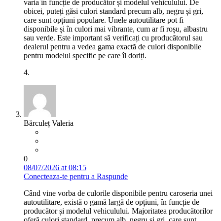
varia în funcție de producător și modelul vehiculului. De
obicei, puteți găsi culori standard precum alb, negru și gri,
care sunt opțiuni populare. Unele autoutilitare pot fi
disponibile și în culori mai vibrante, cum ar fi roșu, albastru
sau verde. Este important să verificați cu producătorul sau
dealerul pentru a vedea gama exactă de culori disponibile
pentru modelul specific pe care îl doriți.
4.
Bărculeț Valeria
0
08/07/2026 at 08:15
Conecteaza-te pentru a Raspunde
Când vine vorba de culorile disponibile pentru caroseria unei
autoutilitare, există o gamă largă de opțiuni, în funcție de
producător și modelul vehiculului. Majoritatea producătorilor
oferă culori standard, precum alb, negru și gri, care sunt