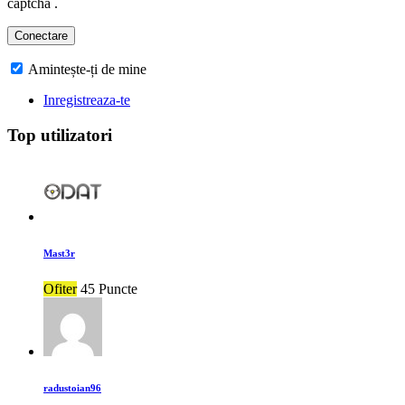
captcha .
Amintește-ți de mine
Inregistreaza-te
Top utilizatori
Mast3r
Ofiter
45 Puncte
radustoian96