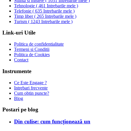
Stiinta si mistere
(
1031 Intrebarile mele
)
Tehnologie
(
461 Intrebarile mele
)
Telefonie
(
635 Intrebarile mele
)
Timp liber
(
265 Intrebarile mele
)
Turism
(
1243 Intrebarile mele
)
Link-uri Utile
Politica de confidentialitate
Termeni si Conditii
Politica de Cookies
Contact
Instrumente
Ce Este Engage ?
Intrebari frecvente
Cum obtin puncte?
Blog
Postari pe blog
Din culise: cum funcționează un