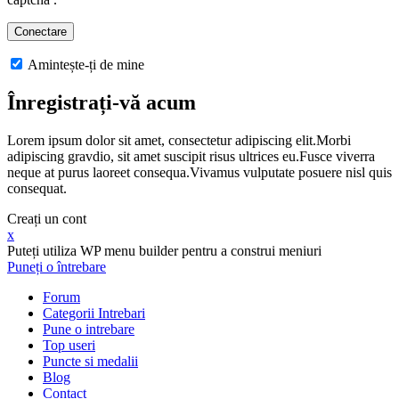
Amintește-ți de mine
Înregistrați-vă acum
Lorem ipsum dolor sit amet, consectetur adipiscing elit.Morbi
adipiscing gravdio, sit amet suscipit risus ultrices eu.Fusce viverra
neque at purus laoreet consequa.Vivamus vulputate posuere nisl quis
consequat.
Creați un cont
x
Puteți utiliza WP menu builder pentru a construi meniuri
Puneți o întrebare
Forum
Categorii Intrebari
Pune o intrebare
Top useri
Puncte si medalii
Blog
Contact