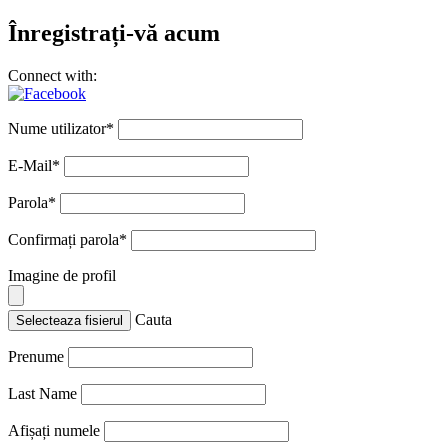
Înregistrați-vă acum
Connect with:
Nume utilizator
*
E-Mail
*
Parola
*
Confirmați parola
*
Imagine de profil
Cauta
Selecteaza fisierul
Prenume
Last Name
Afișați numele