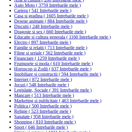
Auto Moto
(
3759 Intrebarile mele
)
Cariera
(
541 Intrebarile mele
)
Casa si gradina
(
1605 Intrebarile mele
)
Desene animate
(
884 Intrebarile mele
)
Discutii
(
248 Intrebarile mele
)
Dragoste si sex
(
660 Intrebarile mele
)
Educatie si cultura generala
(
1160 Intrebarile mele
)
Electro
(
897 Intrebarile mele
)
Familie si relatii
(
713 Intrebarile mele
)
Filme si seriale
(
562 Intrebarile mele
)
Financiare
(
1259 Intrebarile mele
)
Frumusete si moda
(
610 Intrebarile mele
)
Horoscop si Zodii
(
637 Intrebarile mele
)
Imobiliare si constructii
(
594 Intrebarile mele
)
Internet
(
872 Intrebarile mele
)
Jocuri
(
548 Intrebarile mele
)
Legislatie, Sociale
(
391 Intrebarile mele
)
Mancare
(
513 Intrebarile mele
)
Marketing si publicitate
(
463 Intrebarile mele
)
Politica
(
500 Intrebarile mele
)
Religie
(
523 Intrebarile mele
)
Sanatate
(
958 Intrebarile mele
)
Shopping
(
810 Intrebarile mele
)
Sport
(
646 Intrebarile mele
)