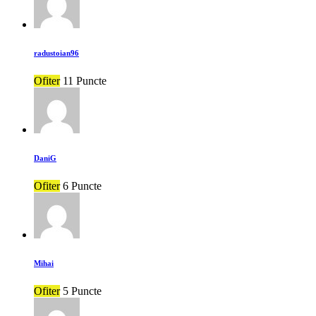
radustoian96
Ofiter
11 Puncte
DaniG
Ofiter
6 Puncte
Mihai
Ofiter
5 Puncte