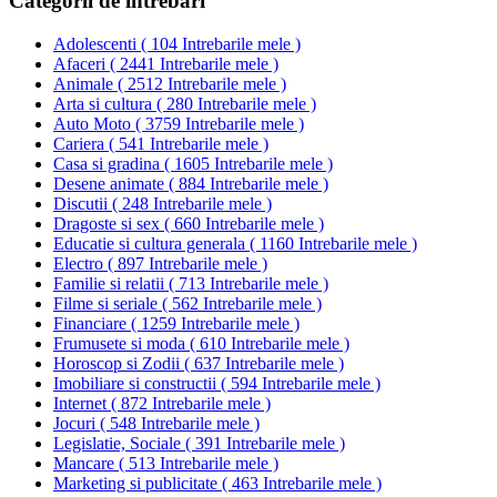
Categorii de intrebari
Adolescenti
(
104 Intrebarile mele
)
Afaceri
(
2441 Intrebarile mele
)
Animale
(
2512 Intrebarile mele
)
Arta si cultura
(
280 Intrebarile mele
)
Auto Moto
(
3759 Intrebarile mele
)
Cariera
(
541 Intrebarile mele
)
Casa si gradina
(
1605 Intrebarile mele
)
Desene animate
(
884 Intrebarile mele
)
Discutii
(
248 Intrebarile mele
)
Dragoste si sex
(
660 Intrebarile mele
)
Educatie si cultura generala
(
1160 Intrebarile mele
)
Electro
(
897 Intrebarile mele
)
Familie si relatii
(
713 Intrebarile mele
)
Filme si seriale
(
562 Intrebarile mele
)
Financiare
(
1259 Intrebarile mele
)
Frumusete si moda
(
610 Intrebarile mele
)
Horoscop si Zodii
(
637 Intrebarile mele
)
Imobiliare si constructii
(
594 Intrebarile mele
)
Internet
(
872 Intrebarile mele
)
Jocuri
(
548 Intrebarile mele
)
Legislatie, Sociale
(
391 Intrebarile mele
)
Mancare
(
513 Intrebarile mele
)
Marketing si publicitate
(
463 Intrebarile mele
)