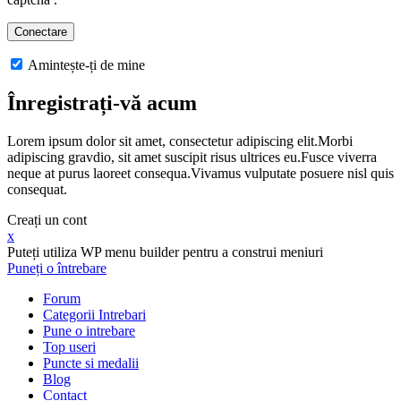
Amintește-ți de mine
Înregistrați-vă acum
Lorem ipsum dolor sit amet, consectetur adipiscing elit.Morbi
adipiscing gravdio, sit amet suscipit risus ultrices eu.Fusce viverra
neque at purus laoreet consequa.Vivamus vulputate posuere nisl quis
consequat.
Creați un cont
x
Puteți utiliza WP menu builder pentru a construi meniuri
Puneți o întrebare
Forum
Categorii Intrebari
Pune o intrebare
Top useri
Puncte si medalii
Blog
Contact