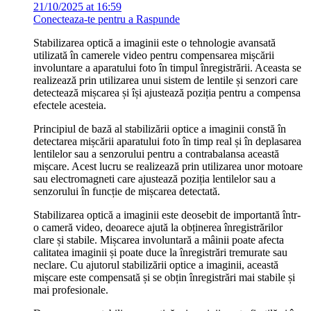
21/10/2025 at 16:59
Conecteaza-te pentru a Raspunde
Stabilizarea optică a imaginii este o tehnologie avansată
utilizată în camerele video pentru compensarea mișcării
involuntare a aparatului foto în timpul înregistrării. Aceasta se
realizează prin utilizarea unui sistem de lentile și senzori care
detectează mișcarea și își ajustează poziția pentru a compensa
efectele acesteia.
Principiul de bază al stabilizării optice a imaginii constă în
detectarea mișcării aparatului foto în timp real și în deplasarea
lentilelor sau a senzorului pentru a contrabalansa această
mișcare. Acest lucru se realizează prin utilizarea unor motoare
sau electromagneti care ajustează poziția lentilelor sau a
senzorului în funcție de mișcarea detectată.
Stabilizarea optică a imaginii este deosebit de importantă într-
o cameră video, deoarece ajută la obținerea înregistrărilor
clare și stabile. Mișcarea involuntară a mâinii poate afecta
calitatea imaginii și poate duce la înregistrări tremurate sau
neclare. Cu ajutorul stabilizării optice a imaginii, această
mișcare este compensată și se obțin înregistrări mai stabile și
mai profesionale.