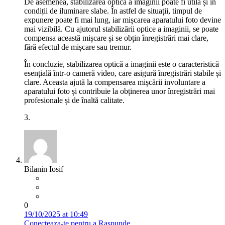
De asemenea, stabilizarea optică a imaginii poate fi utilă și în
condiții de iluminare slabe. În astfel de situații, timpul de
expunere poate fi mai lung, iar mișcarea aparatului foto devine
mai vizibilă. Cu ajutorul stabilizării optice a imaginii, se poate
compensa această mișcare și se obțin înregistrări mai clare,
fără efectul de mișcare sau tremur.
În concluzie, stabilizarea optică a imaginii este o caracteristică
esențială într-o cameră video, care asigură înregistrări stabile și
clare. Aceasta ajută la compensarea mișcării involuntare a
aparatului foto și contribuie la obținerea unor înregistrări mai
profesionale și de înaltă calitate.
3.
Bilanin Iosif
0
19/10/2025 at 10:49
Conecteaza-te pentru a Raspunde