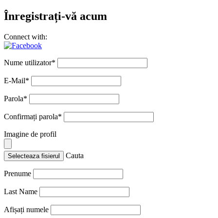
Înregistrați-vă acum
Connect with:
Nume utilizator
*
E-Mail
*
Parola
*
Confirmați parola
*
Imagine de profil
Cauta
Selecteaza fisierul
Prenume
Last Name
Afișați numele