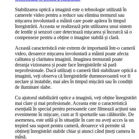
Stabilizarea optică a imaginii este o tehnologie utilizată în
camerele video pentru a reduce sau elimina tremurul sau
mișcarea involuntară a mâinii care poate apărea în timpul
înregistrării. Aceasta se realizează prin utilizarea unui sistem
de lentile și senzori care detectează mișcarea și încearcă să o
compenseze pentru a obține o imagine stabilă și clară.
Această caracteristică este extrem de importantă într-o cameră
video, deoarece mișcarea involuntară a mâinii poate afecta
calitatea și claritatea imaginii. Imaginea tremurată poate
deranja vizionarea și poate face înregistrările să pară
neprofesionale. Dacă utilizați o cameră fără stabilizare optică a
imaginii, veți observa că înregistrările dumneavoastră vor fi
neclare și instabile, mai ales în timpul mișcării sau în condiții
de iluminare slabe.
Cu ajutorul stabilizării optice a imaginii, veți obține înregistrări
mai clare și mai profesionale. Aceasta este o caracteristică
esențială în special pentru persoanele care filmează acțiuni sau
evenimente în mișcare, cum ar fi sporturile sau călătoriile. De
asemenea, este utilă și în situațiile în care nu aveți acces la un
trepied sau suport pentru cameră, deoarece vă permite să
obțineți înregistrări stabile chiar și atunci când țineți camera în
mână.