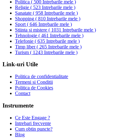
Politica
(
500 Intrebarile mele
)
Religie
(
523 Intrebarile mele
)
Sanatate
(
958 Intrebarile mele
)
Shopping
(
810 Intrebarile mele
)
Sport
(
646 Intrebarile mele
)
Stiinta si mistere
(
1031 Intrebarile mele
)
Tehnologie
(
461 Intrebarile mele
)
Telefonie
(
635 Intrebarile mele
)
Timp liber
(
265 Intrebarile mele
)
Turism
(
1243 Intrebarile mele
)
Link-uri Utile
Politica de confidentialitate
Termeni si Conditii
Politica de Cookies
Contact
Instrumente
Ce Este Engage ?
Intrebari frecvente
Cum obtin puncte?
Blog