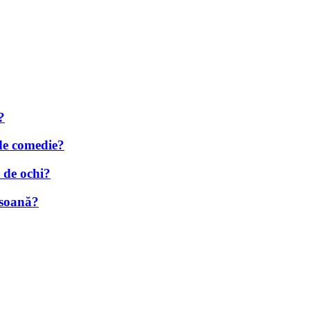
?
 de comedie?
i de ochi?
rsoană?