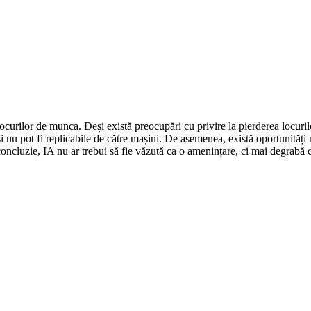
 locurilor de munca. Deși există preocupări cu privire la pierderea locu
nu pot fi replicabile de către mașini. De asemenea, există oportunități n
oncluzie, IA nu ar trebui să fie văzută ca o amenințare, ci mai degrabă 