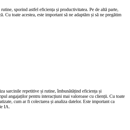
utine, sporind astfel eficiența și productivitatea. Pe de altă parte,
ază. Cu toate acestea, este important să ne adaptăm și să ne pregătim
a sarcinile repetitive și rutine, îmbunătățind eficiența și
pul angajaților pentru interacțiuni mai valoroase cu clienții. Cu toate
atizate, cum ar fi colectarea și analiza datelor. Este important ca
de IA.