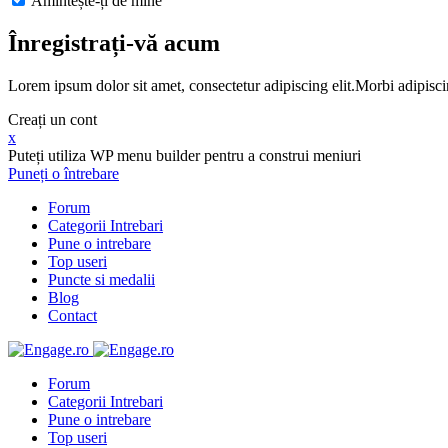
Amintește-ți de mine
Înregistrați-vă acum
Lorem ipsum dolor sit amet, consectetur adipiscing elit.Morbi adipisci
Creați un cont
x
Puteți utiliza WP menu builder pentru a construi meniuri
Puneți o întrebare
Forum
Categorii Intrebari
Pune o intrebare
Top useri
Puncte si medalii
Blog
Contact
Forum
Categorii Intrebari
Pune o intrebare
Top useri