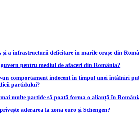
 și a infrastructurii deficitare în marile orașe din Rom
e guvern pentru mediul de afaceri din România?
tr-un comportament indecent în timpul unei întâlniri pu
dicii partidului?
au mai multe partide să poată forma o alianță în Român
 privește aderarea la zona euro și Schengen?