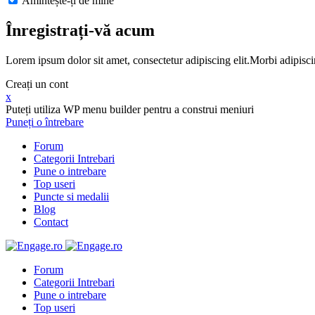
Amintește-ți de mine
Înregistrați-vă acum
Lorem ipsum dolor sit amet, consectetur adipiscing elit.Morbi adipisci
Creați un cont
x
Puteți utiliza WP menu builder pentru a construi meniuri
Puneți o întrebare
Forum
Categorii Intrebari
Pune o intrebare
Top useri
Puncte si medalii
Blog
Contact
Forum
Categorii Intrebari
Pune o intrebare
Top useri