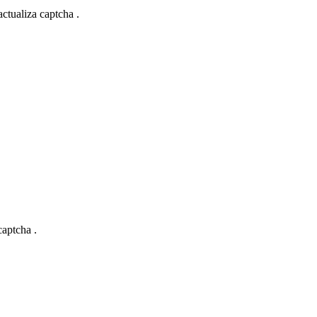
actualiza captcha .
captcha .