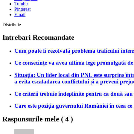
Tumblr
Pinterest
Email
Distribuie
Intrebari Recomandate
Cum poate fi rezolvată problema traficului intens
Ce consecințe va avea ultima lege promulgată d
Situația: Un lider local din PNL este surprins în
a evita escaladarea conflictului și a preveni preju
Ce criterii trebuie îndeplinite pentru ca două s
Care este poziția guvernului României în ceea ce
Raspunsurile mele (
4
)