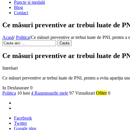
Puncte si medalii
Blog
Contact
Ce măsuri preventive ar trebui luate de PN
Acasă
/
Politica
/
Ce măsuri preventive ar trebui luate de PNL pentru a ev
Cauta
Ce măsuri preventive ar trebui luate de PN
Intrebari
Ce măsuri preventive ar trebui luate de PNL pentru a evita apariția uno
In Desfasurare
0
Politica
10 luni
4 Raspunsurile mele
97 Vizualizari
Ofiter
0
Facebook
Twitter
Google plus