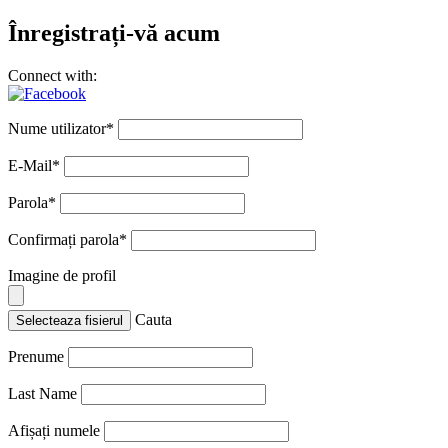
Înregistrați-vă acum
Connect with:
Nume utilizator
*
E-Mail
*
Parola
*
Confirmați parola
*
Imagine de profil
Cauta
Selecteaza fisierul
Prenume
Last Name
Afișați numele