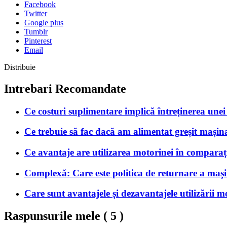
Facebook
Twitter
Google plus
Tumblr
Pinterest
Email
Distribuie
Intrebari Recomandate
Ce costuri suplimentare implică întreținerea unei
Ce trebuie să fac dacă am alimentat greșit mașin
Ce avantaje are utilizarea motorinei în comparaț
Complexă: Care este politica de returnare a mașini
Care sunt avantajele și dezavantajele utilizării mo
Raspunsurile mele (
5
)