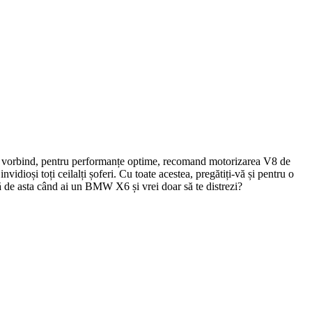
os vorbind, pentru performanțe optime, recomand motorizarea V8 de
idioși toți ceilalți șoferi. Cu toate acestea, pregătiți-vă și pentru o
ă de asta când ai un BMW X6 și vrei doar să te distrezi?