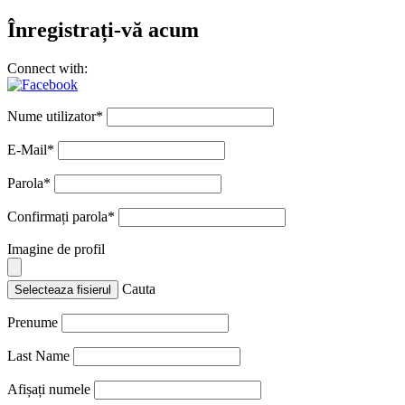
Înregistrați-vă acum
Connect with:
Nume utilizator
*
E-Mail
*
Parola
*
Confirmați parola
*
Imagine de profil
Cauta
Selecteaza fisierul
Prenume
Last Name
Afișați numele