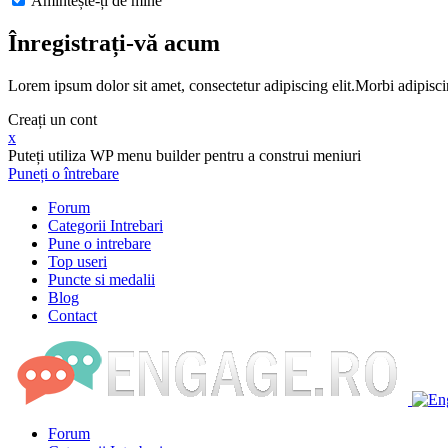
Amintește-ți de mine
Înregistrați-vă acum
Lorem ipsum dolor sit amet, consectetur adipiscing elit.Morbi adipisci
Creați un cont
x
Puteți utiliza WP menu builder pentru a construi meniuri
Puneți o întrebare
Forum
Categorii Intrebari
Pune o intrebare
Top useri
Puncte si medalii
Blog
Contact
Forum