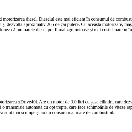
torizarea diesel. Dieselul este mai eficient în consumul de combustib
i și dezvoltă aproximativ 265 de cai putere. Cu această motorizare, maș
nez că motoarele diesel pot fi mai zgomotoase și mai costisitoare în înt
area xDrive40i. Are un motor de 3.0 litri cu șase cilindri, care dezv
o transmisie automată cu opt trepte, care face schimbările de viteze rapid
stea sunt mai scumpe și au un consum mai mare de combustibil.