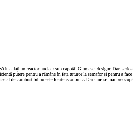
ă instalați un reactor nuclear sub capotă! Glumesc, desigur. Dar, seri
entă putere pentru a rămâne în fața tuturor la semafor și pentru a face inv
 însetat de combustibil nu este foarte economic. Dar cine se mai preocup