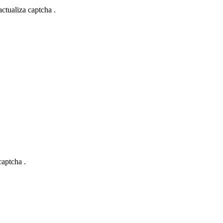
actualiza captcha .
captcha .