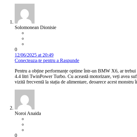
Solomonean Dionisie
0
12/06/2025 at 20:49
Conecteaza-te pentru a Raspunde
Pentru a obține performanțe optime într-un BMW X6, ar trebui s
4.4 litri TwinPower Turbo. Cu această motorizare, veți avea sufici
vizită frecventă la stația de alimentare, deoarece acest monstru
Noroi Anaida
0