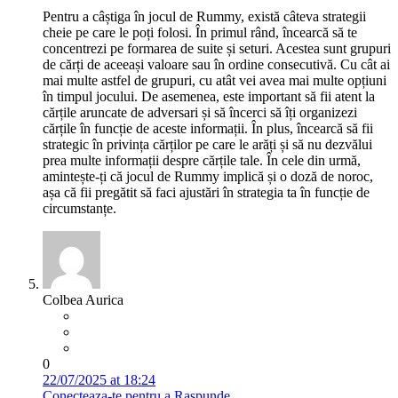
Pentru a câștiga în jocul de Rummy, există câteva strategii
cheie pe care le poți folosi. În primul rând, încearcă să te
concentrezi pe formarea de suite și seturi. Acestea sunt grupuri
de cărți de aceeași valoare sau în ordine consecutivă. Cu cât ai
mai multe astfel de grupuri, cu atât vei avea mai multe opțiuni
în timpul jocului. De asemenea, este important să fii atent la
cărțile aruncate de adversari și să încerci să îți organizezi
cărțile în funcție de aceste informații. În plus, încearcă să fii
strategic în privința cărților pe care le arăți și să nu dezvălui
prea multe informații despre cărțile tale. În cele din urmă,
amintește-ți că jocul de Rummy implică și o doză de noroc,
așa că fii pregătit să faci ajustări în strategia ta în funcție de
circumstanțe.
Colbea Aurica
0
22/07/2025 at 18:24
Conecteaza-te pentru a Raspunde