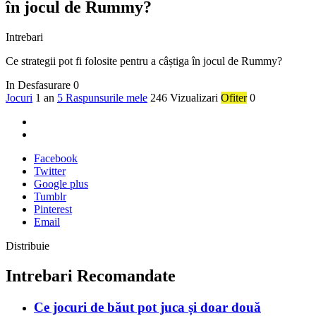
în jocul de Rummy?
Intrebari
Ce strategii pot fi folosite pentru a câștiga în jocul de Rummy?
In Desfasurare
0
Jocuri
1 an
5 Raspunsurile mele
246 Vizualizari
Ofiter
0
Facebook
Twitter
Google plus
Tumblr
Pinterest
Email
Distribuie
Intrebari Recomandate
Ce jocuri de băut pot juca și doar două