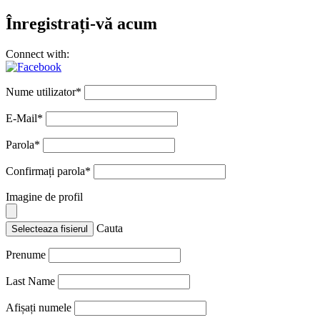
Înregistrați-vă acum
Connect with:
Nume utilizator
*
E-Mail
*
Parola
*
Confirmați parola
*
Imagine de profil
Cauta
Selecteaza fisierul
Prenume
Last Name
Afișați numele