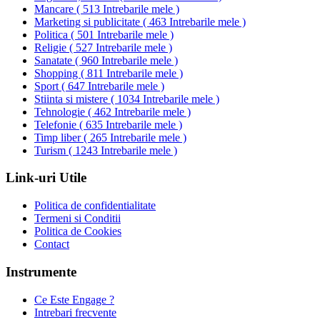
Mancare
(
513 Intrebarile mele
)
Marketing si publicitate
(
463 Intrebarile mele
)
Politica
(
501 Intrebarile mele
)
Religie
(
527 Intrebarile mele
)
Sanatate
(
960 Intrebarile mele
)
Shopping
(
811 Intrebarile mele
)
Sport
(
647 Intrebarile mele
)
Stiinta si mistere
(
1034 Intrebarile mele
)
Tehnologie
(
462 Intrebarile mele
)
Telefonie
(
635 Intrebarile mele
)
Timp liber
(
265 Intrebarile mele
)
Turism
(
1243 Intrebarile mele
)
Link-uri Utile
Politica de confidentialitate
Termeni si Conditii
Politica de Cookies
Contact
Instrumente
Ce Este Engage ?
Intrebari frecvente