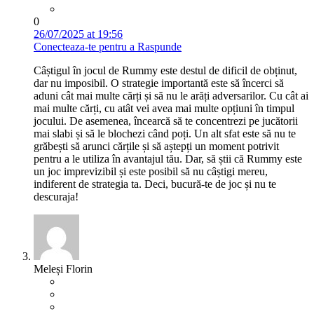
0
26/07/2025 at 19:56
Conecteaza-te pentru a Raspunde
Câștigul în jocul de Rummy este destul de dificil de obținut,
dar nu imposibil. O strategie importantă este să încerci să
aduni cât mai multe cărți și să nu le arăți adversarilor. Cu cât ai
mai multe cărți, cu atât vei avea mai multe opțiuni în timpul
jocului. De asemenea, încearcă să te concentrezi pe jucătorii
mai slabi și să le blochezi când poți. Un alt sfat este să nu te
grăbești să arunci cărțile și să aștepți un moment potrivit
pentru a le utiliza în avantajul tău. Dar, să știi că Rummy este
un joc imprevizibil și este posibil să nu câștigi mereu,
indiferent de strategia ta. Deci, bucură-te de joc și nu te
descuraja!
Meleși Florin