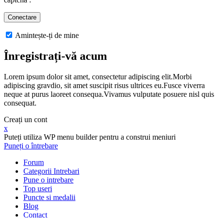
Amintește-ți de mine
Înregistrați-vă acum
Lorem ipsum dolor sit amet, consectetur adipiscing elit.Morbi
adipiscing gravdio, sit amet suscipit risus ultrices eu.Fusce viverra
neque at purus laoreet consequa.Vivamus vulputate posuere nisl quis
consequat.
Creați un cont
x
Puteți utiliza WP menu builder pentru a construi meniuri
Puneți o întrebare
Forum
Categorii Intrebari
Pune o intrebare
Top useri
Puncte si medalii
Blog
Contact