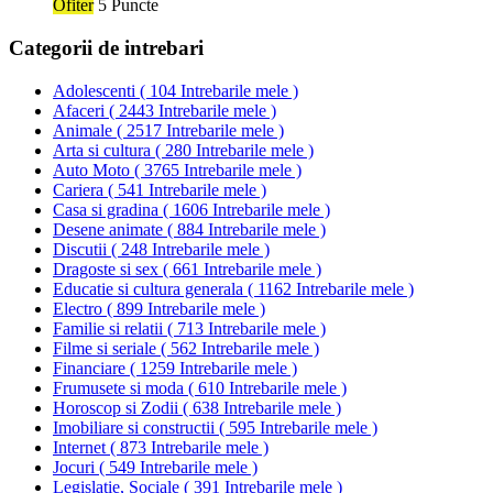
Ofiter
5 Puncte
Categorii de intrebari
Adolescenti
(
104 Intrebarile mele
)
Afaceri
(
2443 Intrebarile mele
)
Animale
(
2517 Intrebarile mele
)
Arta si cultura
(
280 Intrebarile mele
)
Auto Moto
(
3765 Intrebarile mele
)
Cariera
(
541 Intrebarile mele
)
Casa si gradina
(
1606 Intrebarile mele
)
Desene animate
(
884 Intrebarile mele
)
Discutii
(
248 Intrebarile mele
)
Dragoste si sex
(
661 Intrebarile mele
)
Educatie si cultura generala
(
1162 Intrebarile mele
)
Electro
(
899 Intrebarile mele
)
Familie si relatii
(
713 Intrebarile mele
)
Filme si seriale
(
562 Intrebarile mele
)
Financiare
(
1259 Intrebarile mele
)
Frumusete si moda
(
610 Intrebarile mele
)
Horoscop si Zodii
(
638 Intrebarile mele
)
Imobiliare si constructii
(
595 Intrebarile mele
)
Internet
(
873 Intrebarile mele
)
Jocuri
(
549 Intrebarile mele
)
Legislatie, Sociale
(
391 Intrebarile mele
)