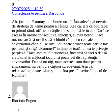
0
27/07/2025 at 18:50
Conecteaza-te pentru a Raspunde
Ah, jocul de Rummy, o nebunie totală! Într-adevăr, ai nevoie
de strategii de geniu pentru a câștiga. Așa că, iată ce poți face:
în primul rând, uită-te la cărțile tale și aruncă-le în aer. Dacă se
așează în ordine consecutivă, felicitări, ai avut noroc! Dacă
nu, încearcă să înșeli și să schimbi cărțile cu cele ale
adversarilor când nu se uită. Sau poate aruncă toate cărțile tale
pe masa și strigă „Rummy!” în timp ce toată lumea te privește
perplexă. Dacă asta nu funcționează, încearcă să faci o dansă
a victoriei în mijlocul jocului și poate vei distrag atenția
adversarilor. Dar să nu uiți, toate acestea sunt doar pentru
amuzament, nu pentru a câștiga cu adevărat. Așa că,
relaxează-te, distrează-te și nu te lua prea în serios în jocul de
Rummy!
Ilincioiu Eugen