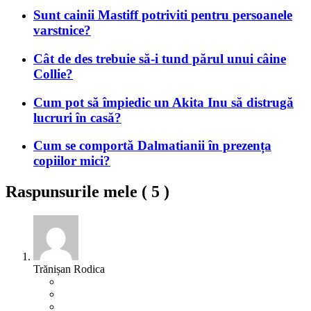
Sunt cainii Mastiff potriviti pentru persoanele
varstnice?
Cât de des trebuie să-i tund părul unui câine
Collie?
Cum pot să împiedic un Akita Inu să distrugă
lucruri în casă?
Cum se comportă Dalmatianii în prezența
copiilor mici?
Raspunsurile mele (
5
)
Trănișan Rodica