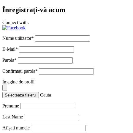
Înregistrați-vă acum
Connect with:
Nume utilizator
*
E-Mail
*
Parola
*
Confirmați parola
*
Imagine de profil
Cauta
Selecteaza fisierul
Prenume
Last Name
Afișați numele