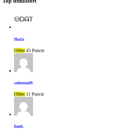
Top utilizatori
Mast3r
Ofiter
45 Puncte
radustoian96
Ofiter
11 Puncte
DaniG