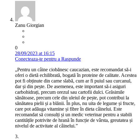
Zanu Giorgian
0
28/09/2023 at 16:15
Conecteaza-te pentru a Raspunde
„Pentru un câine ciobănesc caucazian, este recomandat să-i
oferi o dietă echilibrată, bogată în proteine de calitate. Acestea
pot fi obținute din carne slabă, cum ar fi puiul sau curcanul,
dar și din pește. De asemenea, este important să-i asiguri
carbohidrați, precum orezul sau cartofii dulci. Grăsimile
sănătoase, precum cele din uleiul de pește, pot contribui la
sănătatea pielii și a blănii. În plus, nu uita de legume și fructe,
care pot adăuga vitamine și fibre în dieta câinelui. Este
recomandat să consulți și un medic veterinar pentru a stabili
cantitățile potrivite de hrană în funcție de vârsta, greutatea și
nivelul de activitate al câinelui.”
3.