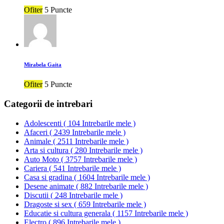
Ofiter
5 Puncte
Mirabela Gaita
Ofiter
5 Puncte
Categorii de intrebari
Adolescenti
(
104 Intrebarile mele
)
Afaceri
(
2439 Intrebarile mele
)
Animale
(
2511 Intrebarile mele
)
Arta si cultura
(
280 Intrebarile mele
)
Auto Moto
(
3757 Intrebarile mele
)
Cariera
(
541 Intrebarile mele
)
Casa si gradina
(
1604 Intrebarile mele
)
Desene animate
(
882 Intrebarile mele
)
Discutii
(
248 Intrebarile mele
)
Dragoste si sex
(
659 Intrebarile mele
)
Educatie si cultura generala
(
1157 Intrebarile mele
)
Electro
(
896 Intrebarile mele
)