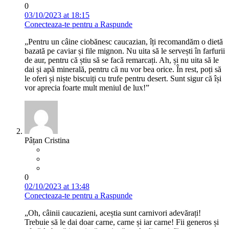
0
03/10/2023 at 18:15
Conecteaza-te pentru a Raspunde
„Pentru un câine ciobănesc caucazian, îți recomandăm o dietă
bazată pe caviar și file mignon. Nu uita să le servești în farfurii
de aur, pentru că știu să se facă remarcați. Ah, și nu uita să le
dai și apă minerală, pentru că nu vor bea orice. În rest, poți să
le oferi și niște biscuiți cu trufe pentru desert. Sunt sigur că își
vor aprecia foarte mult meniul de lux!”
Pâțan Cristina
0
02/10/2023 at 13:48
Conecteaza-te pentru a Raspunde
„Oh, câinii caucazieni, aceștia sunt carnivori adevărați!
Trebuie să le dai doar carne, carne și iar carne! Fii generos și