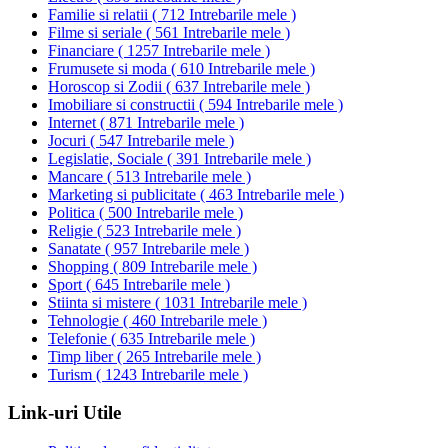
Familie si relatii
(
712 Intrebarile mele
)
Filme si seriale
(
561 Intrebarile mele
)
Financiare
(
1257 Intrebarile mele
)
Frumusete si moda
(
610 Intrebarile mele
)
Horoscop si Zodii
(
637 Intrebarile mele
)
Imobiliare si constructii
(
594 Intrebarile mele
)
Internet
(
871 Intrebarile mele
)
Jocuri
(
547 Intrebarile mele
)
Legislatie, Sociale
(
391 Intrebarile mele
)
Mancare
(
513 Intrebarile mele
)
Marketing si publicitate
(
463 Intrebarile mele
)
Politica
(
500 Intrebarile mele
)
Religie
(
523 Intrebarile mele
)
Sanatate
(
957 Intrebarile mele
)
Shopping
(
809 Intrebarile mele
)
Sport
(
645 Intrebarile mele
)
Stiinta si mistere
(
1031 Intrebarile mele
)
Tehnologie
(
460 Intrebarile mele
)
Telefonie
(
635 Intrebarile mele
)
Timp liber
(
265 Intrebarile mele
)
Turism
(
1243 Intrebarile mele
)
Link-uri Utile