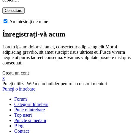
Amintește-ți de mine
Înregistrați-vă acum
Lorem ipsum dolor sit amet, consectetur adipiscing elit.Morbi
adipiscing gravdio, sit amet suscipit risus ultrices eu.Fusce viverra
neque at purus laoreet consequa.Vivamus vulputate posuere nisl quis
consequat.
Creați un cont
x
Puteți utiliza WP menu builder pentru a construi meniuri
Puneți o întrebare
Forum
Categorii Intrebari
Pune o intrebare
Top useri
Puncte si medalii
Blog
Contact