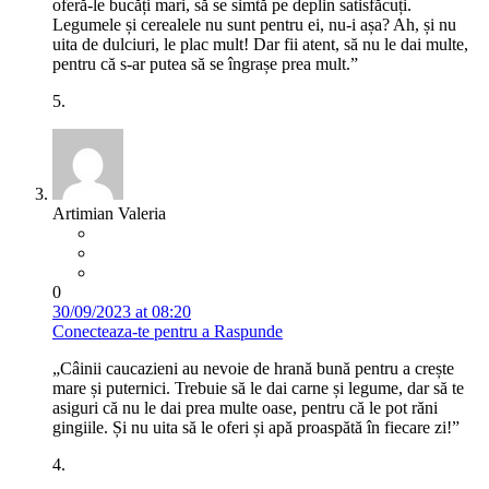
oferă-le bucăți mari, să se simtă pe deplin satisfăcuți.
Legumele și cerealele nu sunt pentru ei, nu-i așa? Ah, și nu
uita de dulciuri, le plac mult! Dar fii atent, să nu le dai multe,
pentru că s-ar putea să se îngrașe prea mult.”
5.
Artimian Valeria
0
30/09/2023 at 08:20
Conecteaza-te pentru a Raspunde
„Câinii caucazieni au nevoie de hrană bună pentru a crește
mare și puternici. Trebuie să le dai carne și legume, dar să te
asiguri că nu le dai prea multe oase, pentru că le pot răni
gingiile. Și nu uita să le oferi și apă proaspătă în fiecare zi!”
4.