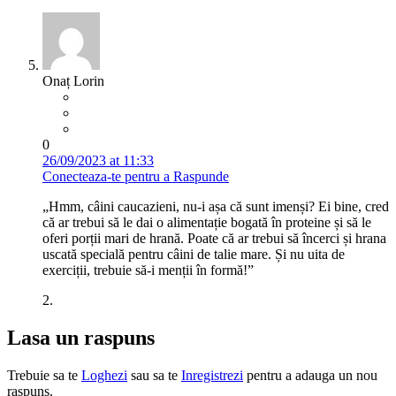
Onaț Lorin
0
26/09/2023 at 11:33
Conecteaza-te pentru a Raspunde
„Hmm, câini caucazieni, nu-i așa că sunt imenși? Ei bine, cred
că ar trebui să le dai o alimentație bogată în proteine și să le
oferi porții mari de hrană. Poate că ar trebui să încerci și hrana
uscată specială pentru câini de talie mare. Și nu uita de
exerciții, trebuie să-i menții în formă!”
2.
Lasa un raspuns
Trebuie sa te
Loghezi
sau sa te
Inregistrezi
pentru a adauga un nou
raspuns.