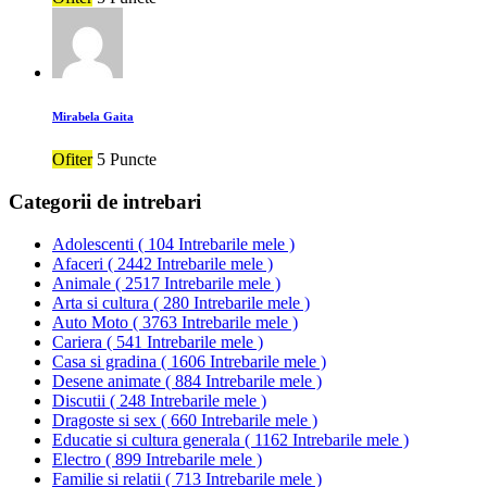
Mirabela Gaita
Ofiter
5 Puncte
Categorii de intrebari
Adolescenti
(
104 Intrebarile mele
)
Afaceri
(
2442 Intrebarile mele
)
Animale
(
2517 Intrebarile mele
)
Arta si cultura
(
280 Intrebarile mele
)
Auto Moto
(
3763 Intrebarile mele
)
Cariera
(
541 Intrebarile mele
)
Casa si gradina
(
1606 Intrebarile mele
)
Desene animate
(
884 Intrebarile mele
)
Discutii
(
248 Intrebarile mele
)
Dragoste si sex
(
660 Intrebarile mele
)
Educatie si cultura generala
(
1162 Intrebarile mele
)
Electro
(
899 Intrebarile mele
)
Familie si relatii
(
713 Intrebarile mele
)