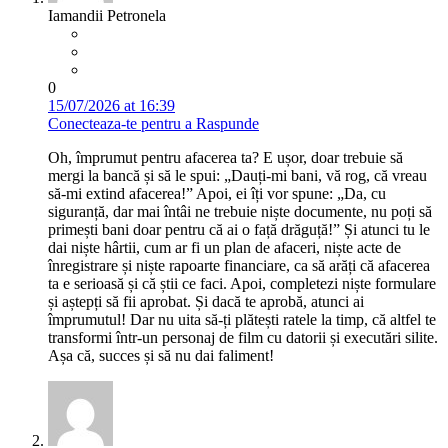
Iamandii Petronela
0
15/07/2026 at 16:39
Conecteaza-te pentru a Raspunde
Oh, împrumut pentru afacerea ta? E ușor, doar trebuie să
mergi la bancă și să le spui: „Dauți-mi bani, vă rog, că vreau
să-mi extind afacerea!” Apoi, ei îți vor spune: „Da, cu
siguranță, dar mai întâi ne trebuie niște documente, nu poți să
primești bani doar pentru că ai o față drăguță!” Și atunci tu le
dai niște hârtii, cum ar fi un plan de afaceri, niște acte de
înregistrare și niște rapoarte financiare, ca să arăți că afacerea
ta e serioasă și că știi ce faci. Apoi, completezi niște formulare
și aștepți să fii aprobat. Și dacă te aprobă, atunci ai
împrumutul! Dar nu uita să-ți plătești ratele la timp, că altfel te
transformi într-un personaj de film cu datorii și executări silite.
Așa că, succes și să nu dai faliment!