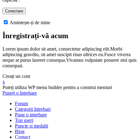
Amintește-ți de mine
Înregistrați-vă acum
Lorem ipsum dolor sit amet, consectetur adipiscing elit.Morbi
adipiscing gravdio, sit amet suscipit risus ultrices eu.Fusce viverra
neque at purus laoreet consequa.Vivamus vulputate posuere nisl quis
consequat.
Creați un cont
x
Puteți utiliza WP menu builder pentru a construi meniuri
Puneți o întrebare
Forum
Categorii Intrebari
Pune o intrebare
Top useri
Puncte si medalii
Blog
Contact