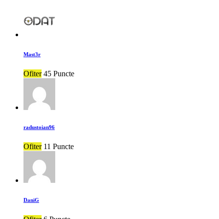
Mast3r
Ofiter
45 Puncte
radustoian96
Ofiter
11 Puncte
DaniG