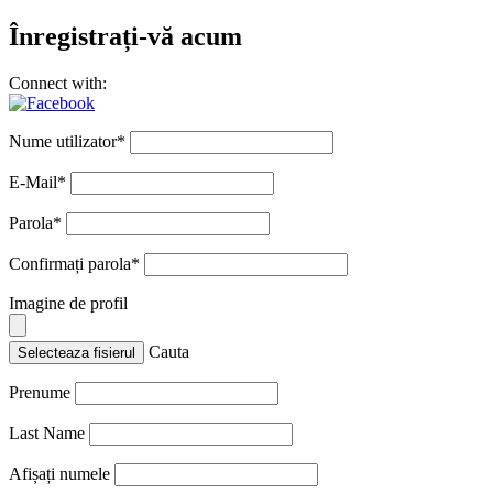
Înregistrați-vă acum
Connect with:
Nume utilizator
*
E-Mail
*
Parola
*
Confirmați parola
*
Imagine de profil
Cauta
Selecteaza fisierul
Prenume
Last Name
Afișați numele