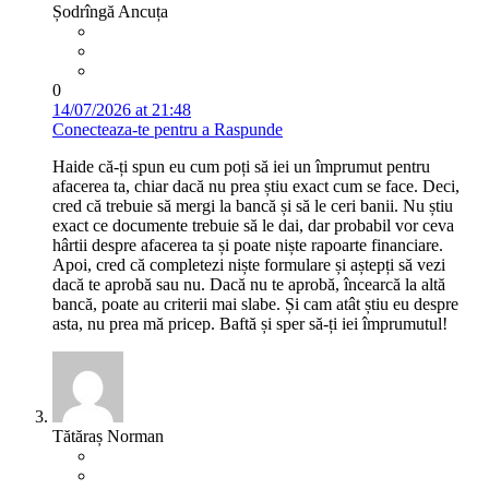
Șodrîngă Ancuța
0
14/07/2026 at 21:48
Conecteaza-te pentru a Raspunde
Haide că-ți spun eu cum poți să iei un împrumut pentru
afacerea ta, chiar dacă nu prea știu exact cum se face. Deci,
cred că trebuie să mergi la bancă și să le ceri banii. Nu știu
exact ce documente trebuie să le dai, dar probabil vor ceva
hârtii despre afacerea ta și poate niște rapoarte financiare.
Apoi, cred că completezi niște formulare și aștepți să vezi
dacă te aprobă sau nu. Dacă nu te aprobă, încearcă la altă
bancă, poate au criterii mai slabe. Și cam atât știu eu despre
asta, nu prea mă pricep. Baftă și sper să-ți iei împrumutul!
Tătăraș Norman