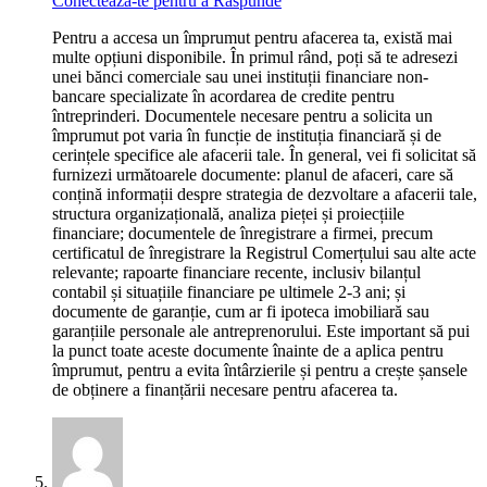
Conecteaza-te pentru a Raspunde
Pentru a accesa un împrumut pentru afacerea ta, există mai
multe opțiuni disponibile. În primul rând, poți să te adresezi
unei bănci comerciale sau unei instituții financiare non-
bancare specializate în acordarea de credite pentru
întreprinderi. Documentele necesare pentru a solicita un
împrumut pot varia în funcție de instituția financiară și de
cerințele specifice ale afacerii tale. În general, vei fi solicitat să
furnizezi următoarele documente: planul de afaceri, care să
conțină informații despre strategia de dezvoltare a afacerii tale,
structura organizațională, analiza pieței și proiecțiile
financiare; documentele de înregistrare a firmei, precum
certificatul de înregistrare la Registrul Comerțului sau alte acte
relevante; rapoarte financiare recente, inclusiv bilanțul
contabil și situațiile financiare pe ultimele 2-3 ani; și
documente de garanție, cum ar fi ipoteca imobiliară sau
garanțiile personale ale antreprenorului. Este important să pui
la punct toate aceste documente înainte de a aplica pentru
împrumut, pentru a evita întârzierile și pentru a crește șansele
de obținere a finanțării necesare pentru afacerea ta.