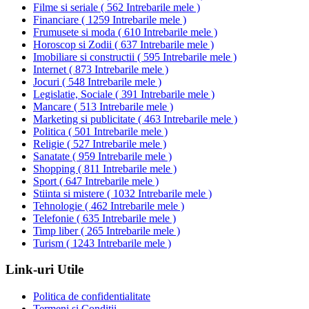
Filme si seriale
(
562 Intrebarile mele
)
Financiare
(
1259 Intrebarile mele
)
Frumusete si moda
(
610 Intrebarile mele
)
Horoscop si Zodii
(
637 Intrebarile mele
)
Imobiliare si constructii
(
595 Intrebarile mele
)
Internet
(
873 Intrebarile mele
)
Jocuri
(
548 Intrebarile mele
)
Legislatie, Sociale
(
391 Intrebarile mele
)
Mancare
(
513 Intrebarile mele
)
Marketing si publicitate
(
463 Intrebarile mele
)
Politica
(
501 Intrebarile mele
)
Religie
(
527 Intrebarile mele
)
Sanatate
(
959 Intrebarile mele
)
Shopping
(
811 Intrebarile mele
)
Sport
(
647 Intrebarile mele
)
Stiinta si mistere
(
1032 Intrebarile mele
)
Tehnologie
(
462 Intrebarile mele
)
Telefonie
(
635 Intrebarile mele
)
Timp liber
(
265 Intrebarile mele
)
Turism
(
1243 Intrebarile mele
)
Link-uri Utile
Politica de confidentialitate
Termeni si Conditii