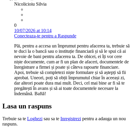
Nicolicioiu Silvia
0
10/07/2026 at 10:14
Conecteaza-te pentru a Raspunde
Păi, pentru a accesa un împrumut pentru afacerea ta, trebuie să
te duci la o bancă sau o instituție financiară și să le spui că ai
nevoie de bani pentru afacerea ta. De obicei, ei îți vor cere
niște documente, cum ar fi un plan de afaceri, documentele de
înregistrare a firmei și poate și câteva rapoarte financiare.
Apoi, trebuie să completezi niște formulare și să aștepți să fii
aprobat. Uneori, poți să obții împrumutul chiar în aceeași zi,
dar alteori poate dura mai mult. Deci, cel mai bine ar fi să te
pregătești în avans și să ai toate documentele necesare la
îndemână. Baftă!
Lasa un raspuns
Trebuie sa te
Loghezi
sau sa te
Inregistrezi
pentru a adauga un nou
raspuns.