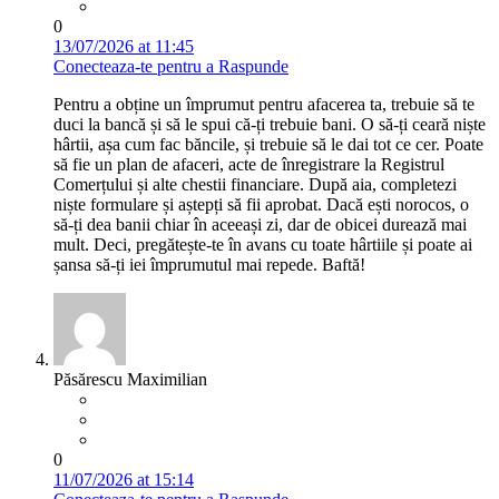
0
13/07/2026 at 11:45
Conecteaza-te pentru a Raspunde
Pentru a obține un împrumut pentru afacerea ta, trebuie să te
duci la bancă și să le spui că-ți trebuie bani. O să-ți ceară niște
hârtii, așa cum fac băncile, și trebuie să le dai tot ce cer. Poate
să fie un plan de afaceri, acte de înregistrare la Registrul
Comerțului și alte chestii financiare. După aia, completezi
niște formulare și aștepți să fii aprobat. Dacă ești norocos, o
să-ți dea banii chiar în aceeași zi, dar de obicei durează mai
mult. Deci, pregătește-te în avans cu toate hârtiile și poate ai
șansa să-ți iei împrumutul mai repede. Baftă!
Păsărescu Maximilian
0
11/07/2026 at 15:14