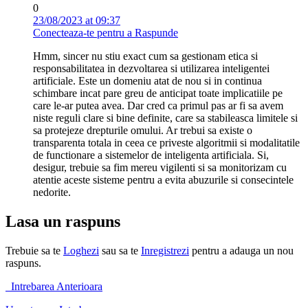
0
23/08/2023 at 09:37
Conecteaza-te pentru a Raspunde
Hmm, sincer nu stiu exact cum sa gestionam etica si
responsabilitatea in dezvoltarea si utilizarea inteligentei
artificiale. Este un domeniu atat de nou si in continua
schimbare incat pare greu de anticipat toate implicatiile pe
care le-ar putea avea. Dar cred ca primul pas ar fi sa avem
niste reguli clare si bine definite, care sa stabileasca limitele si
sa protejeze drepturile omului. Ar trebui sa existe o
transparenta totala in ceea ce priveste algoritmii si modalitatile
de functionare a sistemelor de inteligenta artificiala. Si,
desigur, trebuie sa fim mereu vigilenti si sa monitorizam cu
atentie aceste sisteme pentru a evita abuzurile si consecintele
nedorite.
Lasa un raspuns
Trebuie sa te
Loghezi
sau sa te
Inregistrezi
pentru a adauga un nou
raspuns.
Intrebarea Anterioara