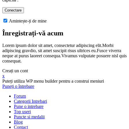
Amintește-ți de mine
Înregistrați-vă acum
Lorem ipsum dolor sit amet, consectetur adipiscing elit.Morbi
adipiscing gravdio, sit amet suscipit risus ultrices eu.Fusce viverra
neque at purus laoreet consequa.Vivamus vulputate posuere nisl quis
consequat.
Creați un cont
x
Puteți utiliza WP menu builder pentru a construi meniuri
Puneți o întrebare
Forum
Categorii Intrebari
Pune o intrebare
Top useri
Puncte si medalii
Blog
Contact