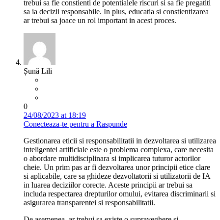
trebui sa fie constienti de potentialele riscuri si sa fie pregatiti
sa ia decizii responsabile. In plus, educatia si constientizarea
ar trebui sa joace un rol important in acest proces.
Șună Lili
0
24/08/2023 at 18:19
Conecteaza-te pentru a Raspunde
Gestionarea eticii si responsabilitatii in dezvoltarea si utilizarea
inteligentei artificiale este o problema complexa, care necesita
o abordare multidisciplinara si implicarea tuturor actorilor
cheie. Un prim pas ar fi dezvoltarea unor principii etice clare
si aplicabile, care sa ghideze dezvoltatorii si utilizatorii de IA
in luarea deciziilor corecte. Aceste principii ar trebui sa
includa respectarea drepturilor omului, evitarea discriminarii si
asigurarea transparentei si responsabilitatii.
De asemenea, ar trebui sa existe o supraveghere si