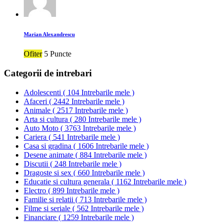
Marian Alexandrescu
Ofiter
5 Puncte
Categorii de intrebari
Adolescenti
(
104 Intrebarile mele
)
Afaceri
(
2442 Intrebarile mele
)
Animale
(
2517 Intrebarile mele
)
Arta si cultura
(
280 Intrebarile mele
)
Auto Moto
(
3763 Intrebarile mele
)
Cariera
(
541 Intrebarile mele
)
Casa si gradina
(
1606 Intrebarile mele
)
Desene animate
(
884 Intrebarile mele
)
Discutii
(
248 Intrebarile mele
)
Dragoste si sex
(
660 Intrebarile mele
)
Educatie si cultura generala
(
1162 Intrebarile mele
)
Electro
(
899 Intrebarile mele
)
Familie si relatii
(
713 Intrebarile mele
)
Filme si seriale
(
562 Intrebarile mele
)
Financiare
(
1259 Intrebarile mele
)