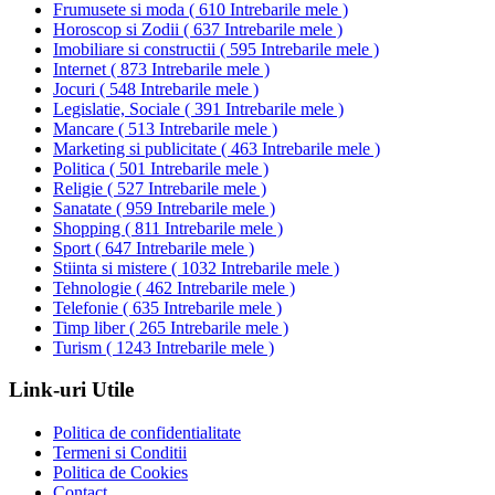
Frumusete si moda
(
610 Intrebarile mele
)
Horoscop si Zodii
(
637 Intrebarile mele
)
Imobiliare si constructii
(
595 Intrebarile mele
)
Internet
(
873 Intrebarile mele
)
Jocuri
(
548 Intrebarile mele
)
Legislatie, Sociale
(
391 Intrebarile mele
)
Mancare
(
513 Intrebarile mele
)
Marketing si publicitate
(
463 Intrebarile mele
)
Politica
(
501 Intrebarile mele
)
Religie
(
527 Intrebarile mele
)
Sanatate
(
959 Intrebarile mele
)
Shopping
(
811 Intrebarile mele
)
Sport
(
647 Intrebarile mele
)
Stiinta si mistere
(
1032 Intrebarile mele
)
Tehnologie
(
462 Intrebarile mele
)
Telefonie
(
635 Intrebarile mele
)
Timp liber
(
265 Intrebarile mele
)
Turism
(
1243 Intrebarile mele
)
Link-uri Utile
Politica de confidentialitate
Termeni si Conditii
Politica de Cookies
Contact