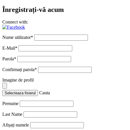
Înregistrați-vă acum
Connect with:
Nume utilizator
*
E-Mail
*
Parola
*
Confirmați parola
*
Imagine de profil
Cauta
Selecteaza fisierul
Prenume
Last Name
Afișați numele