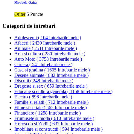
Mirabela Gaita
Ofiter
5 Puncte
Categorii de intrebari
Adolescenti
(
104 Intrebarile mele
)
Afaceri
(
2439 Intrebarile mele
)
Animale
(
2511 Intrebarile mele
)
Arta si cultura
(
280 Intrebarile mele
)
Auto Moto
(
3758 Intrebarile mele
)
Cariera
(
541 Intrebarile mele
)
Casa si gradina
(
1605 Intrebarile mele
)
Desene animate
(
882 Intrebarile mele
)
Discutii
(
248 Intrebarile mele
)
Dragoste si sex
(
659 Intrebarile mele
)
Educatie si cultura generala
(
1158 Intrebarile mele
)
Electro
(
896 Intrebarile mele
)
Familie si relatii
(
712 Intrebarile mele
)
Filme si seriale
(
562 Intrebarile mele
)
Financiare
(
1258 Intrebarile mele
)
Frumusete si moda
(
610 Intrebarile mele
)
Horoscop si Zodii
(
637 Intrebarile mele
)
Imobiliare si constructii
(
594 Intrebarile mele
)