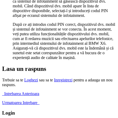
ca sistemul de infotainment să găsească dispozitivul dvs.
mobil. Când dispozitivul dvs. mobil apare în lista de
dispozitive disponibile, selectați-l și introduceți codul PIN
afișat pe ecranul sistemului de infotainment.
După ce ați introdus codul PIN corect, dispozitivul dvs. mobil
și sistemul de infotainment se vor conecta. În acest moment,
veți putea utiliza funcționalitățile dispozitivului dvs. mobil,
cum ar fi redarea muzicii sau efectuarea apelurilor telefonice,
prin intermediul sistemului de infotainment al BMW X6.
Asigurați-vă că dispozitivul dvs. mobil este la îndemână și că
sunetul este setat corespunzător pentru a vă bucura de o
experiență audio de calitate în mașină.
Lasa un raspuns
Trebuie sa te
Loghezi
sau sa te
Inregistrezi
pentru a adauga un nou
raspuns.
Intrebarea Anterioara
Urmatoarea Intrebare
Login