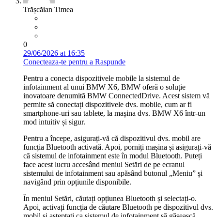
Trășcăian Timea
0
29/06/2026 at 16:35
Conecteaza-te pentru a Raspunde
Pentru a conecta dispozitivele mobile la sistemul de
infotainment al unui BMW X6, BMW oferă o soluție
inovatoare denumită BMW ConnectedDrive. Acest sistem vă
permite să conectați dispozitivele dvs. mobile, cum ar fi
smartphone-uri sau tablete, la mașina dvs. BMW X6 într-un
mod intuitiv și sigur.
Pentru a începe, asigurați-vă că dispozitivul dvs. mobil are
funcția Bluetooth activată. Apoi, porniți mașina și asigurați-vă
că sistemul de infotainment este în modul Bluetooth. Puteți
face acest lucru accesând meniul Setări de pe ecranul
sistemului de infotainment sau apăsând butonul „Meniu” și
navigând prin opțiunile disponibile.
În meniul Setări, căutați opțiunea Bluetooth și selectați-o.
Apoi, activați funcția de căutare Bluetooth pe dispozitivul dvs.
mobil și așteptați ca sistemul de infotainment să găsească