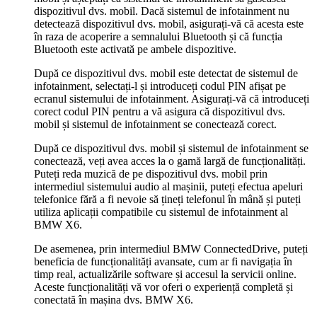
dispozitivul dvs. mobil. Dacă sistemul de infotainment nu
detectează dispozitivul dvs. mobil, asigurați-vă că acesta este
în raza de acoperire a semnalului Bluetooth și că funcția
Bluetooth este activată pe ambele dispozitive.
După ce dispozitivul dvs. mobil este detectat de sistemul de
infotainment, selectați-l și introduceți codul PIN afișat pe
ecranul sistemului de infotainment. Asigurați-vă că introduceți
corect codul PIN pentru a vă asigura că dispozitivul dvs.
mobil și sistemul de infotainment se conectează corect.
După ce dispozitivul dvs. mobil și sistemul de infotainment se
conectează, veți avea acces la o gamă largă de funcționalități.
Puteți reda muzică de pe dispozitivul dvs. mobil prin
intermediul sistemului audio al mașinii, puteți efectua apeluri
telefonice fără a fi nevoie să țineți telefonul în mână și puteți
utiliza aplicații compatibile cu sistemul de infotainment al
BMW X6.
De asemenea, prin intermediul BMW ConnectedDrive, puteți
beneficia de funcționalități avansate, cum ar fi navigația în
timp real, actualizările software și accesul la servicii online.
Aceste funcționalități vă vor oferi o experiență completă și
conectată în mașina dvs. BMW X6.