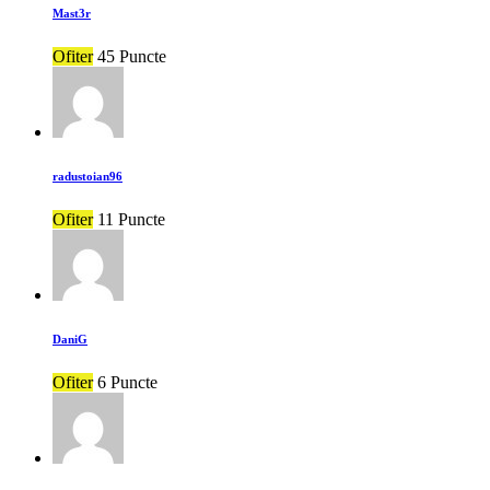
Mast3r
Ofiter
45 Puncte
radustoian96
Ofiter
11 Puncte
DaniG
Ofiter
6 Puncte