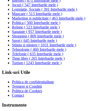
Internet
(
871 Intrebarile mele
)
Jocuri
(
547 Intrebarile mele
)
Legislatie, Sociale
(
391 Intrebarile mele
)
Mancare
(
513 Intrebarile mele
)
Marketing si publicitate
(
463 Intrebarile mele
)
Politica
(
500 Intrebarile mele
)
Religie
(
523 Intrebarile mele
)
Sanatate
(
957 Intrebarile mele
)
Shopping
(
809 Intrebarile mele
)
Sport
(
645 Intrebarile mele
)
Stiinta si mistere
(
1031 Intrebarile mele
)
Tehnologie
(
460 Intrebarile mele
)
Telefonie
(
635 Intrebarile mele
)
Timp liber
(
265 Intrebarile mele
)
Turism
(
1243 Intrebarile mele
)
Link-uri Utile
Politica de confidentialitate
Termeni si Conditii
Politica de Cookies
Contact
Instrumente