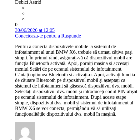
Debici Astrid
0
30/06/2026 at 12:05
Conecteaza-te pentru a Raspunde
Pentru a conecta dispozitivele mobile la sistemul de
infotainment al unui BMW X6, trebuie să urmați câțiva pași
simpli. În primul rând, asigurați-vă că dispozitivul mobil are
funcția Bluetooth activată. Apoi, porniți mașina și accesați
meniul Setări de pe ecranul sistemului de infotainment.
Căutați opțiunea Bluetooth și activați-o. Apoi, activați funcția
de căutare Bluetooth pe dispozitivul mobil și așteptați ca
sistemul de infotainment să găsească dispozitivul dvs. mobil.
Selectați dispozitivul dvs. mobil și introduceți codul PIN afișat
pe ecranul sistemului de infotainment. După aceste etape
simple, dispozitivul dvs. mobil și sistemul de infotainment al
BMW X6 se vor conecta, permițându-vă să utilizați
funcționalitățile dispozitivului dvs. mobil în mașină.