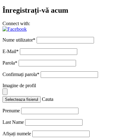
Înregistrați-vă acum
Connect with:
Nume utilizator
*
E-Mail
*
Parola
*
Confirmați parola
*
Imagine de profil
Cauta
Selecteaza fisierul
Prenume
Last Name
Afișați numele