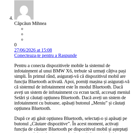
Căpcăun Mihnea
0
27/06/2026 at 15:08
Conecteaza-te pentru a Raspunde
Pentru a conecta dispozitivele mobile la sistemul de
infotainment al unui BMW X6, trebuie să urmați câțiva pași
simpli. În primul rând, asigurați-vă că dispozitivul mobil are
funcția Bluetooth activată. Apoi, porniți mașina și asigurați-vă
că sistemul de infotainment este în modul Bluetooth. Dacă
aveți un sistem de infotainment cu ecran tactil, accesați meniul
Setări și căutați opțiunea Bluetooth. Dacă aveți un sistem de
infotainment cu butoane, apăsați butonul „Meniu” și căutați
opțiunea Bluetooth.
După ce ați găsit opțiunea Bluetooth, selectați-o și apăsați pe
butonul „Căutare dispozitive”. În acest moment, activați
funcția de căutare Bluetooth pe dispozitivul mobil și așteptați