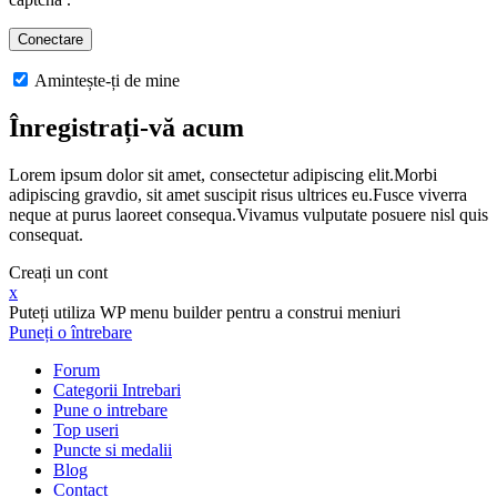
Amintește-ți de mine
Înregistrați-vă acum
Lorem ipsum dolor sit amet, consectetur adipiscing elit.Morbi
adipiscing gravdio, sit amet suscipit risus ultrices eu.Fusce viverra
neque at purus laoreet consequa.Vivamus vulputate posuere nisl quis
consequat.
Creați un cont
x
Puteți utiliza WP menu builder pentru a construi meniuri
Puneți o întrebare
Forum
Categorii Intrebari
Pune o intrebare
Top useri
Puncte si medalii
Blog
Contact