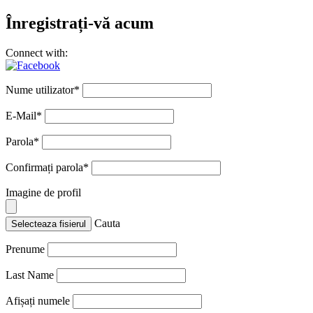
Înregistrați-vă acum
Connect with:
Nume utilizator
*
E-Mail
*
Parola
*
Confirmați parola
*
Imagine de profil
Cauta
Selecteaza fisierul
Prenume
Last Name
Afișați numele