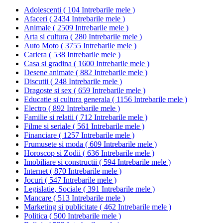
Adolescenti
(
104 Intrebarile mele
)
Afaceri
(
2434 Intrebarile mele
)
Animale
(
2509 Intrebarile mele
)
Arta si cultura
(
280 Intrebarile mele
)
Auto Moto
(
3755 Intrebarile mele
)
Cariera
(
538 Intrebarile mele
)
Casa si gradina
(
1600 Intrebarile mele
)
Desene animate
(
882 Intrebarile mele
)
Discutii
(
248 Intrebarile mele
)
Dragoste si sex
(
659 Intrebarile mele
)
Educatie si cultura generala
(
1156 Intrebarile mele
)
Electro
(
892 Intrebarile mele
)
Familie si relatii
(
712 Intrebarile mele
)
Filme si seriale
(
561 Intrebarile mele
)
Financiare
(
1257 Intrebarile mele
)
Frumusete si moda
(
609 Intrebarile mele
)
Horoscop si Zodii
(
636 Intrebarile mele
)
Imobiliare si constructii
(
594 Intrebarile mele
)
Internet
(
870 Intrebarile mele
)
Jocuri
(
547 Intrebarile mele
)
Legislatie, Sociale
(
391 Intrebarile mele
)
Mancare
(
513 Intrebarile mele
)
Marketing si publicitate
(
462 Intrebarile mele
)
Politica
(
500 Intrebarile mele
)