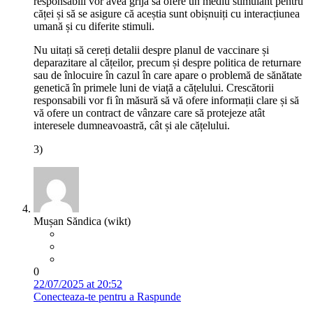
responsabili vor avea grijă să ofere un mediu stimulant pentru
căței și să se asigure că aceștia sunt obișnuiți cu interacțiunea
umană și cu diferite stimuli.
Nu uitați să cereți detalii despre planul de vaccinare și
deparazitare al cățeilor, precum și despre politica de returnare
sau de înlocuire în cazul în care apare o problemă de sănătate
genetică în primele luni de viață a cățelului. Crescătorii
responsabili vor fi în măsură să vă ofere informații clare și să
vă ofere un contract de vânzare care să protejeze atât
interesele dumneavoastră, cât și ale cățelului.
3)
Mușan Săndica (wikt)
0
22/07/2025 at 20:52
Conecteaza-te pentru a Raspunde