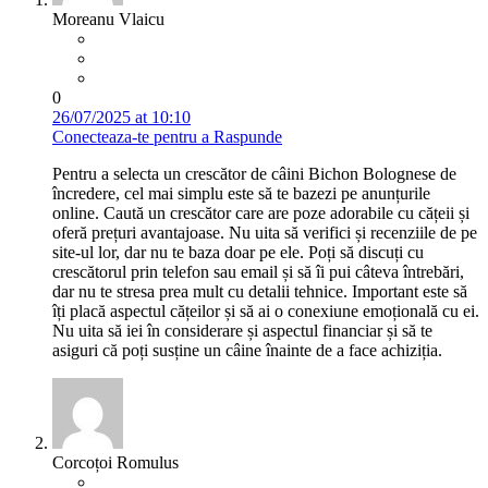
Moreanu Vlaicu
0
26/07/2025 at 10:10
Conecteaza-te pentru a Raspunde
Pentru a selecta un crescător de câini Bichon Bolognese de
încredere, cel mai simplu este să te bazezi pe anunțurile
online. Caută un crescător care are poze adorabile cu cățeii și
oferă prețuri avantajoase. Nu uita să verifici și recenziile de pe
site-ul lor, dar nu te baza doar pe ele. Poți să discuți cu
crescătorul prin telefon sau email și să îi pui câteva întrebări,
dar nu te stresa prea mult cu detalii tehnice. Important este să
îți placă aspectul cățeilor și să ai o conexiune emoțională cu ei.
Nu uita să iei în considerare și aspectul financiar și să te
asiguri că poți susține un câine înainte de a face achiziția.
Corcoțoi Romulus