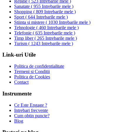
Religie
(
523 Intrebarile mele
)
Sanatate
(
955 Intrebarile mele
)
Shopping
(
809 Intrebarile mele
)
Sport
(
644 Intrebarile mele
)
Stiinta si mistere
(
1030 Intrebarile mele
)
Tehnologie
(
460 Intrebarile mele
)
Telefonie
(
635 Intrebarile mele
)
Timp liber
(
265 Intrebarile mele
)
Turism
(
1243 Intrebarile mele
)
Link-uri Utile
Politica de confidentialitate
Termeni si Conditii
Politica de Cookies
Contact
Instrumente
Ce Este Engage ?
Intrebari frecvente
Cum obtin puncte?
Blog