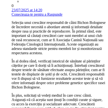
0
23/07/2025 at 14:20
Conecteaza-te pentru a Raspunde
Selecția unui crescător responsabil de câini Bichon Bolognese
de încredere necesită o abordare atentă și informații detaliate
despre rasa și practicile de reproducere. În primul rând, este
important să căutați crescători care sunt membri ai unui club
de rasă recunoscut, cum ar fi Asociația Canină Națională sau
Federația Cinologică Internațională. Aceste organizații au
adesea standarde stricte pentru membrii lor și monitorizează
respectarea acestora.
În al doilea rând, verificați istoricul de sănătate al părinților
cățeilor pe care îi doriți să îi achiziționați. Întrebați crescătorul
despre testele de sănătate efectuate asupra părinților, cum ar fi
testele de displazie de șold și de ochi. Crescătorii responsabili
vor fi dispuși să vă furnizeze rezultatele acestor teste și să vă
ofere informații despre orice probleme genetice specifice rasei
Bichon Bolognese.
În plus, solicitați să vedeți mediul în care cresc câinii.
Asigurați-vă că aceștia sunt ținuți în condiții curate și sigure,
cu acces la exercițiu și socializare adecvate. Crescătorii