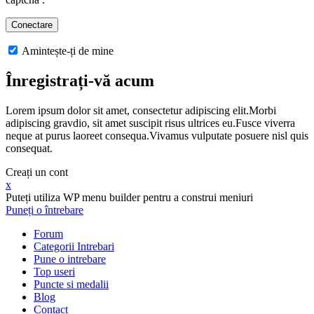
Amintește-ți de mine
Înregistrați-vă acum
Lorem ipsum dolor sit amet, consectetur adipiscing elit.Morbi
adipiscing gravdio, sit amet suscipit risus ultrices eu.Fusce viverra
neque at purus laoreet consequa.Vivamus vulputate posuere nisl quis
consequat.
Creați un cont
x
Puteți utiliza WP menu builder pentru a construi meniuri
Puneți o întrebare
Forum
Categorii Intrebari
Pune o intrebare
Top useri
Puncte si medalii
Blog
Contact