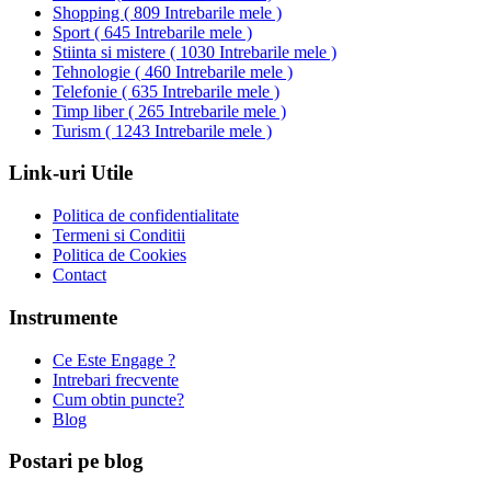
Shopping
(
809 Intrebarile mele
)
Sport
(
645 Intrebarile mele
)
Stiinta si mistere
(
1030 Intrebarile mele
)
Tehnologie
(
460 Intrebarile mele
)
Telefonie
(
635 Intrebarile mele
)
Timp liber
(
265 Intrebarile mele
)
Turism
(
1243 Intrebarile mele
)
Link-uri Utile
Politica de confidentialitate
Termeni si Conditii
Politica de Cookies
Contact
Instrumente
Ce Este Engage ?
Intrebari frecvente
Cum obtin puncte?
Blog
Postari pe blog