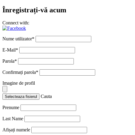
Înregistrați-vă acum
Connect with:
Nume utilizator
*
E-Mail
*
Parola
*
Confirmați parola
*
Imagine de profil
Cauta
Selecteaza fisierul
Prenume
Last Name
Afișați numele