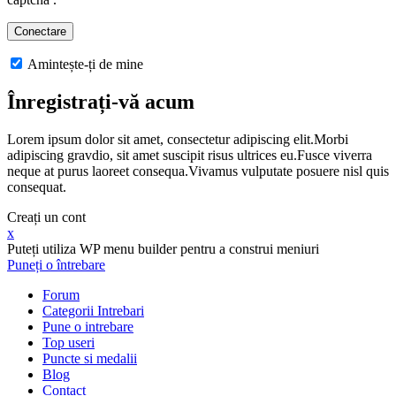
Amintește-ți de mine
Înregistrați-vă acum
Lorem ipsum dolor sit amet, consectetur adipiscing elit.Morbi
adipiscing gravdio, sit amet suscipit risus ultrices eu.Fusce viverra
neque at purus laoreet consequa.Vivamus vulputate posuere nisl quis
consequat.
Creați un cont
x
Puteți utiliza WP menu builder pentru a construi meniuri
Puneți o întrebare
Forum
Categorii Intrebari
Pune o intrebare
Top useri
Puncte si medalii
Blog
Contact