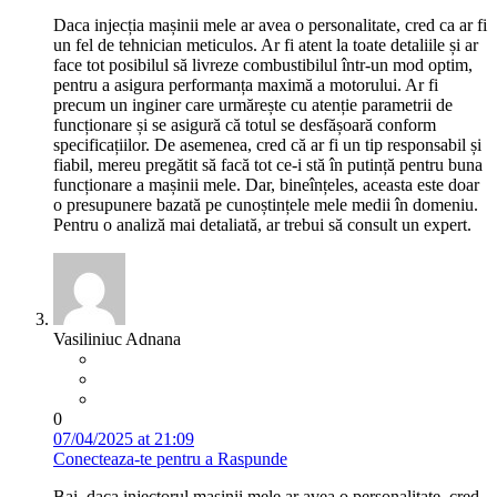
Daca injecția mașinii mele ar avea o personalitate, cred ca ar fi
un fel de tehnician meticulos. Ar fi atent la toate detaliile și ar
face tot posibilul să livreze combustibilul într-un mod optim,
pentru a asigura performanța maximă a motorului. Ar fi
precum un inginer care urmărește cu atenție parametrii de
funcționare și se asigură că totul se desfășoară conform
specificațiilor. De asemenea, cred că ar fi un tip responsabil și
fiabil, mereu pregătit să facă tot ce-i stă în putință pentru buna
funcționare a mașinii mele. Dar, bineînțeles, aceasta este doar
o presupunere bazată pe cunoștințele mele medii în domeniu.
Pentru o analiză mai detaliată, ar trebui să consult un expert.
Vasiliniuc Adnana
0
07/04/2025 at 21:09
Conecteaza-te pentru a Raspunde
Bai, daca injectorul masinii mele ar avea o personalitate, cred