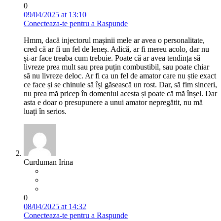
0
09/04/2025 at 13:10
Conecteaza-te pentru a Raspunde
Hmm, dacă injectorul mașinii mele ar avea o personalitate,
cred că ar fi un fel de leneș. Adică, ar fi mereu acolo, dar nu
și-ar face treaba cum trebuie. Poate că ar avea tendința să
livreze prea mult sau prea puțin combustibil, sau poate chiar
să nu livreze deloc. Ar fi ca un fel de amator care nu știe exact
ce face și se chinuie să își găsească un rost. Dar, să fim sinceri,
nu prea mă pricep în domeniul acesta și poate că mă înșel. Dar
asta e doar o presupunere a unui amator nepregătit, nu mă
luați în serios.
Curduman Irina
0
08/04/2025 at 14:32
Conecteaza-te pentru a Raspunde