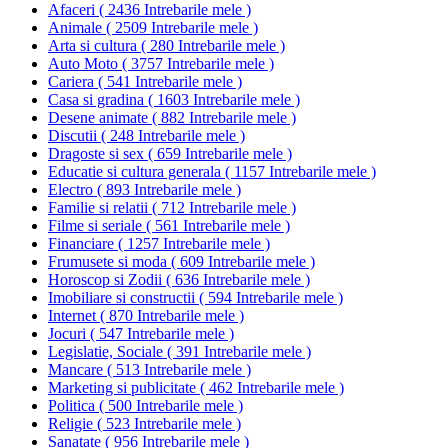
Afaceri
(
2436 Intrebarile mele
)
Animale
(
2509 Intrebarile mele
)
Arta si cultura
(
280 Intrebarile mele
)
Auto Moto
(
3757 Intrebarile mele
)
Cariera
(
541 Intrebarile mele
)
Casa si gradina
(
1603 Intrebarile mele
)
Desene animate
(
882 Intrebarile mele
)
Discutii
(
248 Intrebarile mele
)
Dragoste si sex
(
659 Intrebarile mele
)
Educatie si cultura generala
(
1157 Intrebarile mele
)
Electro
(
893 Intrebarile mele
)
Familie si relatii
(
712 Intrebarile mele
)
Filme si seriale
(
561 Intrebarile mele
)
Financiare
(
1257 Intrebarile mele
)
Frumusete si moda
(
609 Intrebarile mele
)
Horoscop si Zodii
(
636 Intrebarile mele
)
Imobiliare si constructii
(
594 Intrebarile mele
)
Internet
(
870 Intrebarile mele
)
Jocuri
(
547 Intrebarile mele
)
Legislatie, Sociale
(
391 Intrebarile mele
)
Mancare
(
513 Intrebarile mele
)
Marketing si publicitate
(
462 Intrebarile mele
)
Politica
(
500 Intrebarile mele
)
Religie
(
523 Intrebarile mele
)
Sanatate
(
956 Intrebarile mele
)