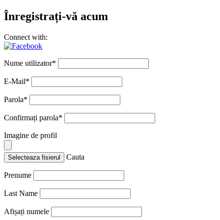
Înregistrați-vă acum
Connect with:
Nume utilizator
*
E-Mail
*
Parola
*
Confirmați parola
*
Imagine de profil
Cauta
Selecteaza fisierul
Prenume
Last Name
Afișați numele