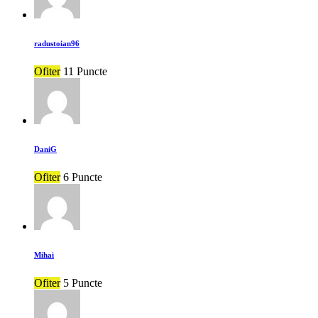
radustoian96
Ofiter
11 Puncte
DaniG
Ofiter
6 Puncte
Mihai
Ofiter
5 Puncte