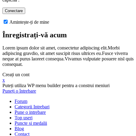
Amintește-ți de mine
Înregistrați-vă acum
Lorem ipsum dolor sit amet, consectetur adipiscing elit.Morbi
adipiscing gravdio, sit amet suscipit risus ultrices eu.Fusce viverra
neque at purus laoreet consequa.Vivamus vulputate posuere nisl quis
consequat.
Creați un cont
x
Puteți utiliza WP menu builder pentru a construi meniuri
Puneți o întrebare
Forum
Categorii Intrebari
Pune o intrebare
Top useri
Puncte si medalii
Blog
Contact