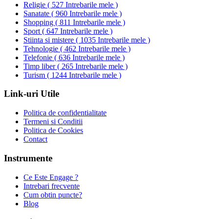
Religie
(
527 Intrebarile mele
)
Sanatate
(
960 Intrebarile mele
)
Shopping
(
811 Intrebarile mele
)
Sport
(
647 Intrebarile mele
)
Stiinta si mistere
(
1035 Intrebarile mele
)
Tehnologie
(
462 Intrebarile mele
)
Telefonie
(
636 Intrebarile mele
)
Timp liber
(
265 Intrebarile mele
)
Turism
(
1244 Intrebarile mele
)
Link-uri Utile
Politica de confidentialitate
Termeni si Conditii
Politica de Cookies
Contact
Instrumente
Ce Este Engage ?
Intrebari frecvente
Cum obtin puncte?
Blog