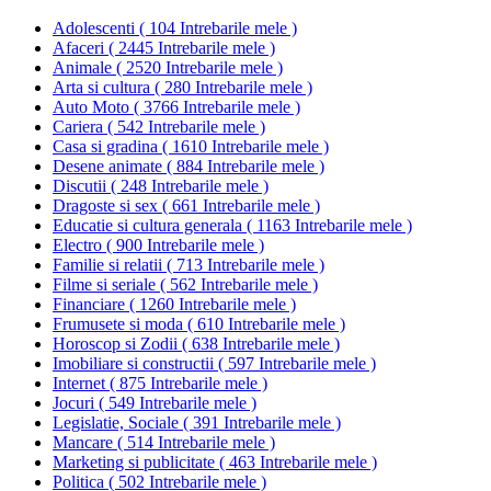
Adolescenti
(
104 Intrebarile mele
)
Afaceri
(
2445 Intrebarile mele
)
Animale
(
2520 Intrebarile mele
)
Arta si cultura
(
280 Intrebarile mele
)
Auto Moto
(
3766 Intrebarile mele
)
Cariera
(
542 Intrebarile mele
)
Casa si gradina
(
1610 Intrebarile mele
)
Desene animate
(
884 Intrebarile mele
)
Discutii
(
248 Intrebarile mele
)
Dragoste si sex
(
661 Intrebarile mele
)
Educatie si cultura generala
(
1163 Intrebarile mele
)
Electro
(
900 Intrebarile mele
)
Familie si relatii
(
713 Intrebarile mele
)
Filme si seriale
(
562 Intrebarile mele
)
Financiare
(
1260 Intrebarile mele
)
Frumusete si moda
(
610 Intrebarile mele
)
Horoscop si Zodii
(
638 Intrebarile mele
)
Imobiliare si constructii
(
597 Intrebarile mele
)
Internet
(
875 Intrebarile mele
)
Jocuri
(
549 Intrebarile mele
)
Legislatie, Sociale
(
391 Intrebarile mele
)
Mancare
(
514 Intrebarile mele
)
Marketing si publicitate
(
463 Intrebarile mele
)
Politica
(
502 Intrebarile mele
)