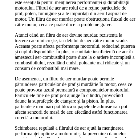
este esențială pentru menținerea performanței și durabilității
motorului. Filtrul de aer are rolul de a reține particulele de
praf, polen, funingine și alte impurități din aerul aspirat de
motor. Un filtru de aer murdar poate obstrucționa fluxul de aer
către motor, ceea ce poate duce la probleme grave.
Atunci când un filtru de aer devine murdar, rezistența la
trecerea aerului crește, iar debitul de aer către motor scade.
Aceasta poate afecta performanța motorului, reducând puterea
și cuplul disponibile. În plus, o cantitate insuficientă de aer în
amestecul aer-combustibil poate duce la o ardere incompletă a
combustibilului, rezultând emisii poluante mai ridicate și un
consum de combustibil mai mare.
De asemenea, un filtru de aer murdar poate permite
pătrunderea particulelor de praf și murdărie în motor, ceea ce
poate provoca uzură prematură a componentelor motorului.
Particulele fine de praf pot ajunge în cilindri, provocând
daune la suprafețele de etanșare și la piston. În plus,
particulele mai mari pot bloca supapele de admisie sau pot
afecta senzorii de masă de aer, afectând astfel funcționarea
corectă a motorului.
Schimbarea regulată a filtrului de aer ajută la menținerea
performanței optime a motorului și la prevenirea daunelor