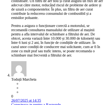
costisitoare. Un filtru de aer nou și curat asigură un flux de aer
adecvat către motor, reducând riscul de probleme de ardere și
de uzură a componentelor. În plus, un filtru de aer curat
contribuie la reducerea consumului de combustibil și a
emisiilor poluante.
Pentru a asigura o funcționare corectă a motorului, se
recomandă consultarea manualului de utilizare al mașinii
pentru a afla intervalul de schimbare a filtrului de aer. De
obicei, acesta variază între 10.000 și 30.000 de kilometri sau
între 6 luni și 2 ani, în funcție de condițiile de utilizare. În
cazul unor condiții de conducere mai solicitante, cum ar fi în
zone cu mult praf sau trafic intens, se poate recomanda o
schimbare mai frecventă a filtrului de aer.
Toduță Marcheta
0
26/07/2025 at 14:35
Conecteaza-te pentru a Raspunde