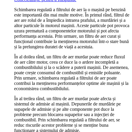
Schimbarea regulată a filtrului de aer la o mașină pe benzină
este importantă din mai multe motive. În primul rând, filtrul de
aer are rolul de a împiedica intrarea prafului, a murdăriei și a
altor particule în motorul mașinii. Aceste particule pot provoca
uzura prematură a componentelor motorului și pot afecta
performanța acestuia. Prin urmare, un filtru de aer curat și
funcțional contribuie la menținerea motorului într-o stare bună
și la prelungirea duratei de viață a acestuia.
În al doilea rând, un filtru de aer murdar poate reduce fluxul
de aer către motor, ceea ce duce la o ardere incompletă a
combustibilului și la o scădere a puterii mașinii. De asemenea,
poate crește consumul de combustibil și emisiile poluante.
Prin urmare, schimbarea regulată a filtrului de aer poate
contribui la menținerea performanțelor optime ale mașinii și la
economisirea combustibilului.
În al treilea rând, un filtru de aer murdar poate afecta și
sistemul de admisie al mașinii. Depunerile de murdărie pe
supapele de admisie și pe alte componente pot duce la
probleme precum blocarea supapelor sau a injecției de
combustibil. Prin schimbarea regulată a filtrului de aer, se
reduc riscurile acestor probleme și se menține buna
funcționare a sistemului de admisie.