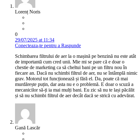
Lorenț Noris
0
29/07/2025 at 11:34
Conecteaza-te pentru a Raspunde
Schimbarea filtrului de aer la o mașină pe benzină nu este atât
de importantă cum cred unii. Mie mi se pare că e doar o
chestie de marketing ca să cheltui bani pe un filtru nou în
fiecare an. Dacă nu schimbi filtrul de aer, nu se întâmplă nimic
grav. Motorul tot funcționează și fără el. Da, poate că mai
murdărește puțin, dar asta nu e o problemă. E doar o scuză a
mecanicilor să-ți ia mai mulți bani. Eu zic să nu te lași păcălit
și să nu schimbi filtrul de aer decât dacă se strică cu adevărat.
Gană Lascăr